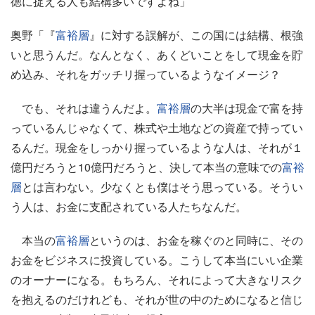
徳に捉える人も結構多いですよね」
奥野「『
富裕層
』に対する誤解が、この国には結構、根強
いと思うんだ。なんとなく、あくどいことをして現金を貯
め込み、それをガッチリ握っているようなイメージ？
でも、それは違うんだよ。
富裕層
の大半は現金で富を持
っているんじゃなくて、株式や土地などの資産で持ってい
るんだ。現金をしっかり握っているような人は、それが１
億円だろうと10億円だろうと、決して本当の意味での
富裕
層
とは言わない。少なくとも僕はそう思っている。そうい
う人は、お金に支配されている人たちなんだ。
本当の
富裕層
というのは、お金を稼ぐのと同時に、その
お金をビジネスに投資している。こうして本当にいい企業
のオーナーになる。もちろん、それによって大きなリスク
を抱えるのだけれども、それが世の中のためになると信じ