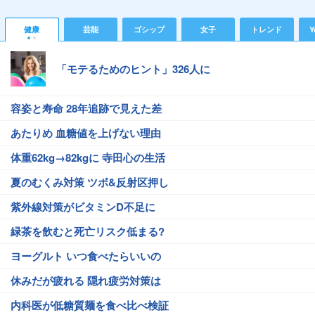
健康
芸能
ゴシップ
女子
トレンド
Y
「モテるためのヒント」326人に
容姿と寿命 28年追跡で見えた差
あたりめ 血糖値を上げない理由
体重62kg→82kgに 寺田心の生活
夏のむくみ対策 ツボ&反射区押し
紫外線対策がビタミンD不足に
緑茶を飲むと死亡リスク低まる?
ヨーグルト いつ食べたらいいの
休みだが疲れる 隠れ疲労対策は
内科医が低糖質麺を食べ比べ検証