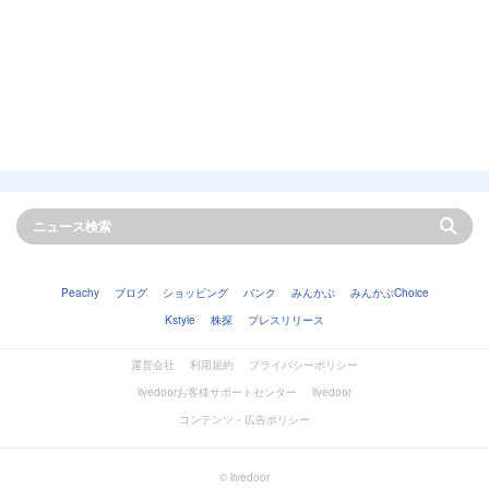
Peachy
ブログ
ショッピング
バンク
みんかぶ
みんかぶChoice
Kstyle
株探
プレスリリース
運営会社
利用規約
プライバシーポリシー
livedoorお客様サポートセンター
livedoor
コンテンツ・広告ポリシー
© livedoor