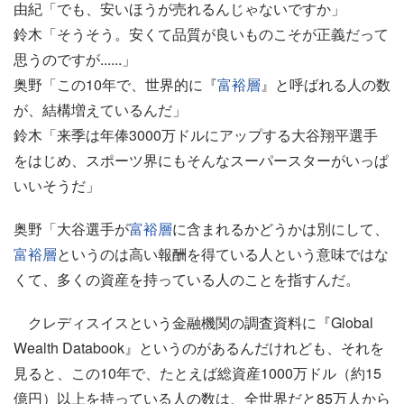
由紀「でも、安いほうが売れるんじゃないですか」
鈴木「そうそう。安くて品質が良いものこそが正義だって
思うのですが......」
奥野「この10年で、世界的に『
富裕層
』と呼ばれる人の数
が、結構増えているんだ」
鈴木「来季は年俸3000万ドルにアップする大谷翔平選手
をはじめ、スポーツ界にもそんなスーパースターがいっぱ
いいそうだ」
奥野「大谷選手が
富裕層
に含まれるかどうかは別にして、
富裕層
というのは高い報酬を得ている人という意味ではな
くて、多くの資産を持っている人のことを指すんだ。
クレディスイスという金融機関の調査資料に『Global
Wealth Databook』というのがあるんだけれども、それを
見ると、この10年で、たとえば総資産1000万ドル（約15
億円）以上を持っている人の数は、全世界だと85万人から