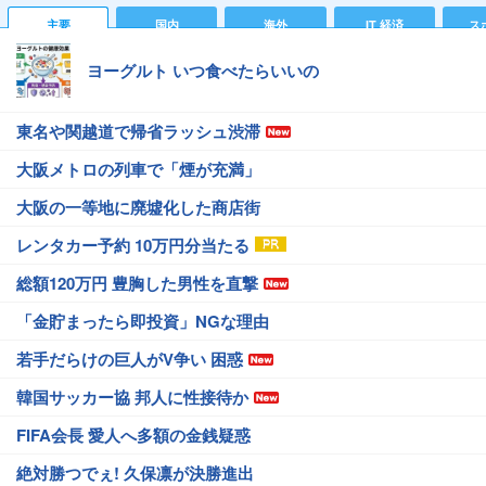
主要
国内
海外
IT 経済
ス
ヨーグルト いつ食べたらいいの
東名や関越道で帰省ラッシュ渋滞
大阪メトロの列車で「煙が充満」
大阪の一等地に廃墟化した商店街
レンタカー予約 10万円分当たる
総額120万円 豊胸した男性を直撃
「金貯まったら即投資」NGな理由
若手だらけの巨人がV争い 困惑
韓国サッカー協 邦人に性接待か
FIFA会長 愛人へ多額の金銭疑惑
絶対勝つでぇ! 久保凛が決勝進出