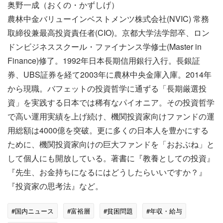
奥野一成（おくの・かずしげ）
農林中金バリューインベストメンツ株式会社(NVIC) 常務
取締役兼最高投資責任者(CIO)。京都大学法学部卒、ロン
ドンビジネススクール・ファイナンス学修士(Master in
Finance)修了。1992年日本長期信用銀行入行。長銀証
券、UBS証券を経て2003年に農林中央金庫入庫。2014年
から現職。バフェットの投資哲学に通ずる「長期厳選投
資」を実践する日本では稀有なパイオニア。その投資哲学
で高い運用実績を上げ続け、機関投資家向けファンドの運
用総額は4000億を突破。更に多くの日本人を豊かにする
ために、機関投資家向けの巨大ファンドを「おおぶね」と
して個人にも開放している。著書に『教養としての投資』
『先生、お金持ちになるにはどうしたらいいですか？』
『投資家の思考法』など。
#国内ニュース
#富裕層
#貧困問題
#年収・給与