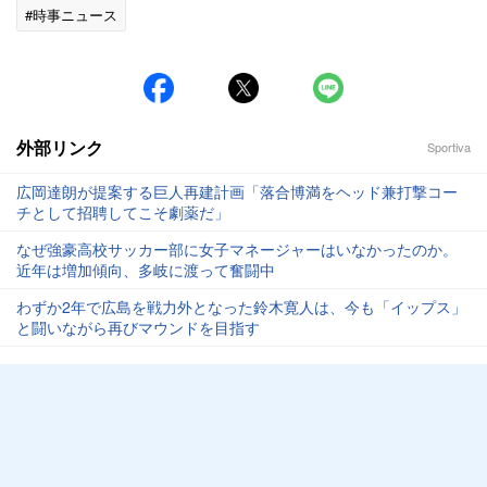
#時事ニュース
外部リンク
Sportiva
広岡達朗が提案する巨人再建計画「落合博満をヘッド兼打撃コー
チとして招聘してこそ劇薬だ」
なぜ強豪高校サッカー部に女子マネージャーはいなかったのか。
近年は増加傾向、多岐に渡って奮闘中
わずか2年で広島を戦力外となった鈴木寛人は、今も「イップス」
と闘いながら再びマウンドを目指す