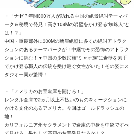
・「ナゼ？年間300万人が訪れる中国の絶景絶叫テーマパ
ーク＆秘境で発見！高さ108Mの岩壁をかけ登る“蜘蛛人”と
は！？」
中国・重慶郊外に300Mの断崖絶壁に多くの絶叫アトラク
ションのあるテーマパークが！中継でその恐怖のアトラク
ションに挑む！▼中国の少数民族“ミャオ族”に岩壁を素手
でかけ登る職人の伝統を受け継ぐ女性がいた！その姿にス
タジオ一同が驚愕！
・「アメリカのお宝倉庫を開けろ！」
レンタル倉庫で2ヵ月以上不払いのものをオークションに
かける文化のあるアメリカ。今回はゴールドラッシュの
地！
カリフォルニア州サクラメントで倉庫の中身を中継ですべ
て見せる！果たして高額のお宝発見なるか！？