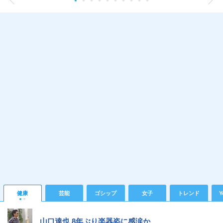
健康
芸能
ゴシップ
女子
トレンド
Y
山口達也 8年ぶり楽器姿に感涙か