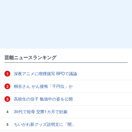
芸能ニュースランキング
深夜アニメに喫煙描写 BPOで議論
1
桐谷さん がん後悔「千円位」か
2
高校生の信子 勉強中の姿を公開
3
30代で祖母 交際1カ月で妊娠
4
ちいかわ新グッズ説明文に「闇」
5