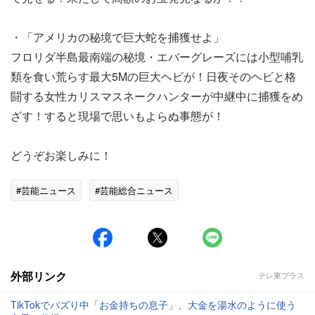
・「アメリカの秘境で巨大蛇を捕獲せよ」
フロリダ半島最南端の秘境・エバーグレーズには小型哺乳
類を食い荒らす最大5Mの巨大ヘビが！日夜そのヘビと格
闘する女性カリスマスネークハンターが中継中に捕獲をめ
ざす！すると現場で思いもよらぬ事態が！
どうぞお楽しみに！
#芸能ニュース
#芸能総合ニュース
外部リンク
テレ東プラス
TikTokでバズり中「お金持ちの息子」、大金を湯水のように使う