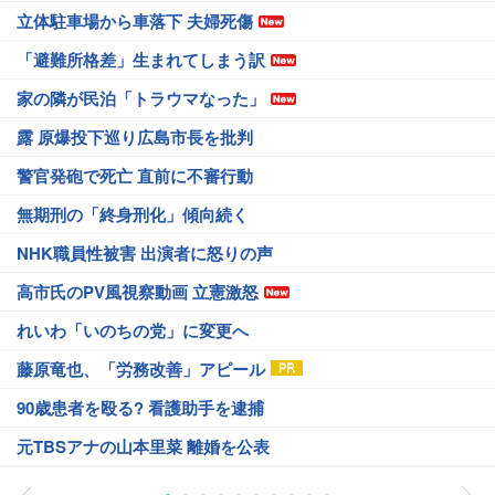
立体駐車場から車落下 夫婦死傷
「避難所格差」生まれてしまう訳
家の隣が民泊「トラウマなった」
露 原爆投下巡り広島市長を批判
警官発砲で死亡 直前に不審行動
無期刑の「終身刑化」傾向続く
NHK職員性被害 出演者に怒りの声
高市氏のPV風視察動画 立憲激怒
れいわ「いのちの党」に変更へ
藤原竜也、「労務改善」アピール
90歳患者を殴る? 看護助手を逮捕
元TBSアナの山本里菜 離婚を公表