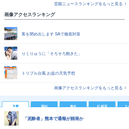
芸能ニュースランキングをもっと見る
画像アクセスランキング
客を閉め出します SAで徹底対策
りくりゅうに「そろそろ飽きた」
トリプル台風 お盆の天気予想
画像アクセスランキングをもっと見る
主要
国内
海外
IT 経済
ス
「泥酔者」熊本で通報が頻発か