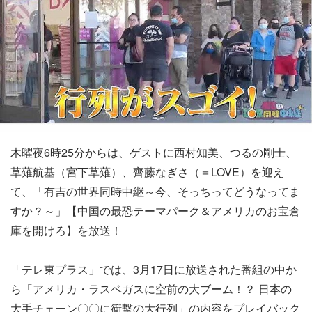
木曜夜6時25分からは、ゲストに西村知美、つるの剛士、
草薙航基（宮下草薙）、齊藤なぎさ（＝LOVE）を迎え
て、「有吉の世界同時中継～今、そっちってどうなってま
すか？～」【中国の最恐テーマパーク＆アメリカのお宝倉
庫を開けろ】を放送！
「テレ東プラス」では、3月17日に放送された番組の中か
ら「アメリカ・ラスベガスに空前の大ブーム！？ 日本の
大手チェーン〇〇に衝撃の大行列」の内容をプレイバック