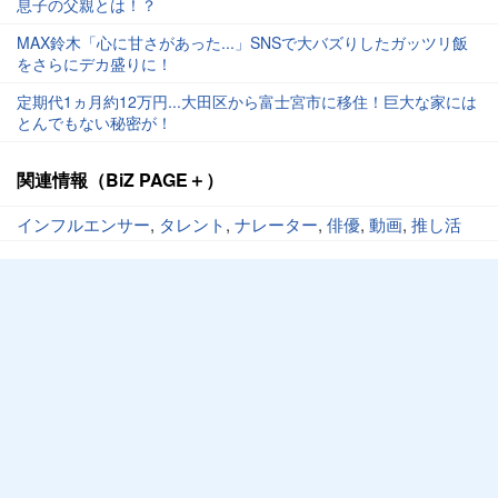
息子の父親とは！？
MAX鈴木「心に甘さがあった...」SNSで大バズりしたガッツリ飯
をさらにデカ盛りに！
定期代1ヵ月約12万円...大田区から富士宮市に移住！巨大な家には
とんでもない秘密が！
関連情報（BiZ PAGE＋）
インフルエンサー
,
タレント
,
ナレーター
,
俳優
,
動画
,
推し活