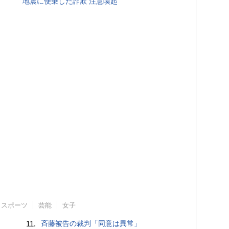
地震に便乗した詐欺 注意喚起
スポーツ
芸能
女子
11.
斉藤被告の裁判「同意は異常」