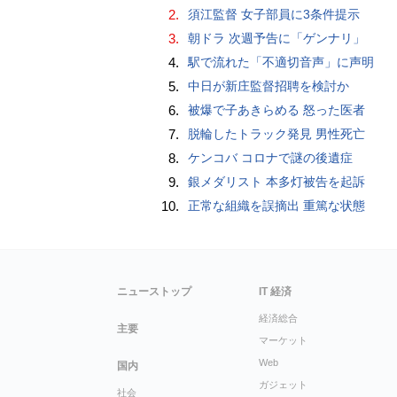
2.
須江監督 女子部員に3条件提示
3.
朝ドラ 次週予告に「ゲンナリ」
4.
駅で流れた「不適切音声」に声明
5.
中日が新庄監督招聘を検討か
6.
被爆で子あきらめる 怒った医者
7.
脱輪したトラック発見 男性死亡
8.
ケンコバ コロナで謎の後遺症
9.
銀メダリスト 本多灯被告を起訴
10.
正常な組織を誤摘出 重篤な状態
ニューストップ
IT 経済
経済総合
主要
マーケット
Web
国内
ガジェット
社会