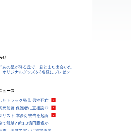
らせ
『あの星が降る丘で、君とまた出会いた
』オリジナルグッズを3名様にプレゼン
ニュース
したトラック発見 男性死亡
高元監督 保護者に直接謝罪
ダリスト 本多灯被告を起訴
金で競艇? 約1.3億円脱税か
地震「激甚災害」に指定決定