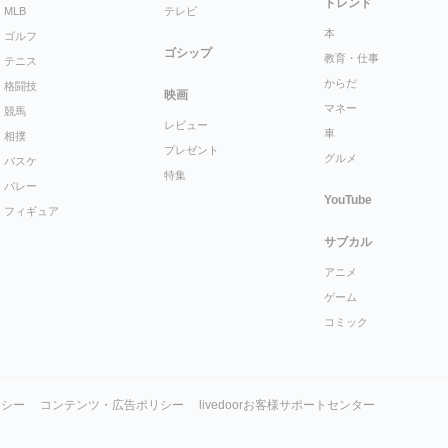
トレンド
MLB
テレビ
本
ゴルフ
ゴシップ
教育・仕事
テニス
からだ
格闘技
映画
マネー
競馬
レビュー
車
相撲
プレゼント
グルメ
バスケ
特集
バレー
YouTube
フィギュア
サブカル
アニメ
ゲーム
コミック
リシー
コンテンツ・広告ポリシー
livedoorお客様サポートセンター