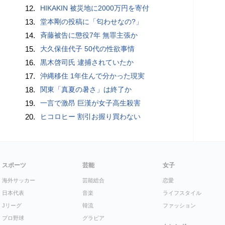
12.
HIKAKIN 被災地に2000万円を寄付
13.
堂本剛の投稿に「匂わせなの?」
14.
斉藤被告に懲役7年 無罪主張か
15.
大久保佳代子 50代の性欲事情
16.
黒木啓司氏 逮捕されていたか
17.
沖縄移住 1年住んで分かった現実
18.
関東「真夏の暑さ」は終了か
19.
一言で激昂 巨漢が女子高生殺害
20.
ヒコロヒー 割引お握り買わない
スポーツ
芸能
女子
海外サッカー
芸能総合
恋愛
日本代表
音楽
ライフスタイル
Jリーグ
韓流
ファッション
プロ野球
グラビア