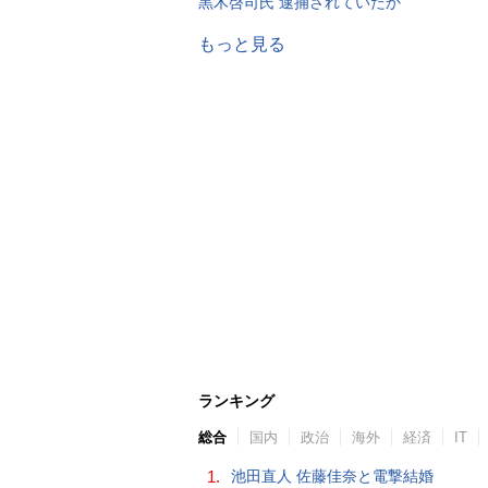
黒木啓司氏 逮捕されていたか
もっと見る
ランキング
総合
国内
政治
海外
経済
IT
1.
池田直人 佐藤佳奈と電撃結婚