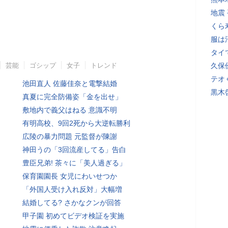
地震
くら
服は
タイ
芸能
ゴシップ
女子
トレンド
久保
テオ
池田直人 佐藤佳奈と電撃結婚
黒木
真夏に完全防備姿「金を出せ」
敷地内で義父はねる 意識不明
有明高校、9回2死から大逆転勝利
広陵の暴力問題 元監督が陳謝
神田うの「3回流産してる」告白
豊臣兄弟! 茶々に「美人過ぎる」
保育園園長 女児にわいせつか
「外国人受け入れ反対」大幅増
結婚してる? さかなクンが回答
甲子園 初めてビデオ検証を実施