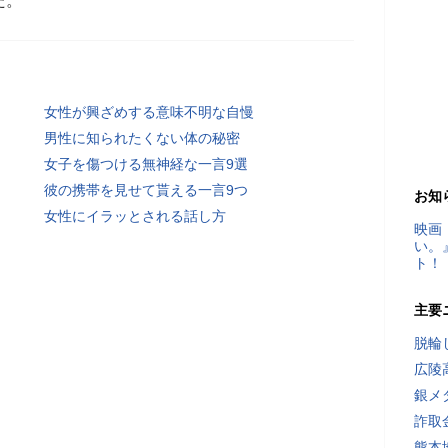
た。
女性が興ざめする意味不明な自慢
男性に知られたくない体の秘密
女子を傷つける無神経な一言9選
彼の携帯を見せて貰える一言9つ
お知
女性にイラッとされる話し方
映画
い。
ト！
主要
脱輪
広陵
銀メ
詐取
熊本