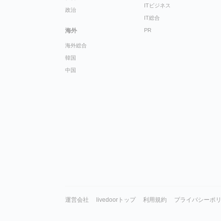
ITビジネス
政治
IT総合
海外
PR
海外総合
韓国
中国
運営会社
livedoorトップ
利用規約
プライバシーポ