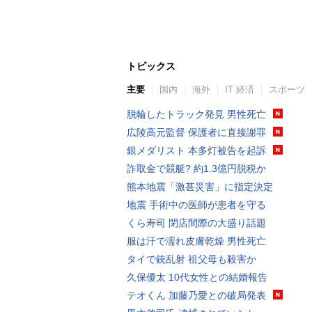
トピックス
主要
国内
海外
IT 経済
スポーツ
脱輪したトラック発見 男性死亡
広陵高元監督 保護者に直接謝罪
銀メダリスト 本多灯被告を起訴
詐取金で競艇? 約1.3億円脱税か
熊本地震「激甚災害」に指定決定
地震 手術中の医師が患者を守る
くら寿司 閉店間際の大盛り話題
服は汗で濡れ皮膚乾燥 男性死亡
タイで銃乱射 祖父母も殺害か
久保優太 10代女性との結婚報告
テオくん 加藤乃愛との破局発表