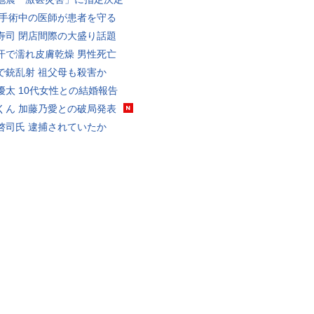
 手術中の医師が患者を守る
寿司 閉店間際の大盛り話題
汗で濡れ皮膚乾燥 男性死亡
で銃乱射 祖父母も殺害か
優太 10代女性との結婚報告
くん 加藤乃愛との破局発表
啓司氏 逮捕されていたか