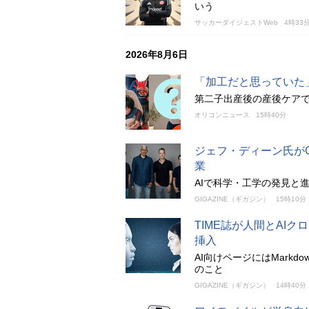
いう
サッカーダイジェストWeb
4時33
2026年8月6日
「加工だと思っていた」
第二子出産後の産後ケアで
オリコンニュース
15時40分
ジェフ・ディーン氏がGoo
業
AIで科学・工学の発見と進歩
GIGAZINE（ギガジン）
15時10分
TIME誌が人間とAI
挿入
AI向けページにはMark
のこと
GIGAZINE（ギガジン）
14時40分