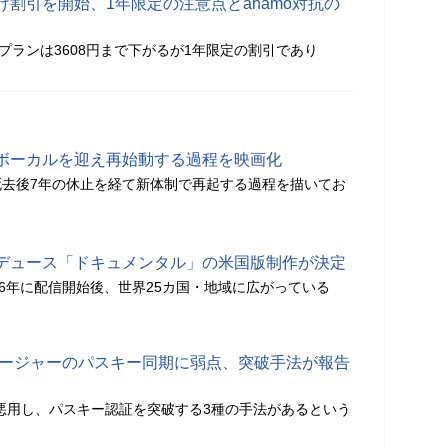
割引を開始、1年限定の注意点とahamo対抗の
Lプランは3608円まで下がるが1年限定の割引であり
ボーカルを迎え再始動する過程を映画化
死去後7年の休止を経て新体制で再起する過程を描いてお
デュース「ドキュメンタル」の米国版制作が決定
16年に配信開始後、世界25カ国・地域に広がっている
マネージャーのパスキー同期に弱点、突破手法が報告
悪用し、パスキー認証を突破する3種の手法があるという