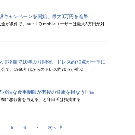
開設キャンペーンを開始、最大3万円を進呈
金が条件で、au・UQ mobileユーザーは最大3万円が対
化博物館で10年ぶり開催、ドレス約70点が一堂に
会で、1960年代からのドレス約70点が並ぶ
る極端な食事制限が老後の健康を損なう理由
筋肉に悪影響を与える」と守田氏は指摘する
4
5
6
7
次へ