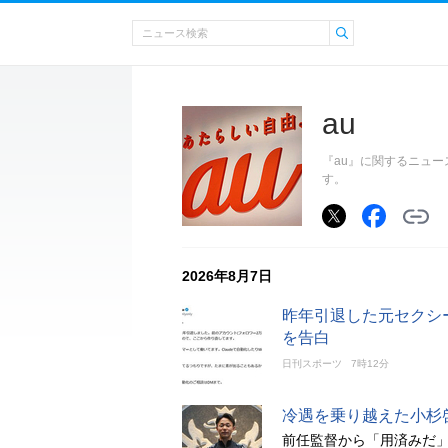
au
『au』に関するニュ
す。
2026年8月7日
昨年引退した元セクシ
を告白
日刊スポーツ
7時12分
冷遇を乗り越えた小杉
前任監督から「用済みだ