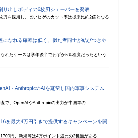
削り出しボディの6枚刃シェーバーを発表
枚刃を採用し、長いヒゲのカット率は従来比約2倍となる
達になれる確率は低く、似た者同士が結びつきや
になれたケースは学年後半でわずか5％程度だったという
AI・AnthropicのAIを蒸留し国内軍事システム
、OpenAIやAnthropicの出力が中国軍の
ne 16を最大4万円引きで提供するキャンペーンを開
万1700円、新規等は4万ポイント還元の2種類がある