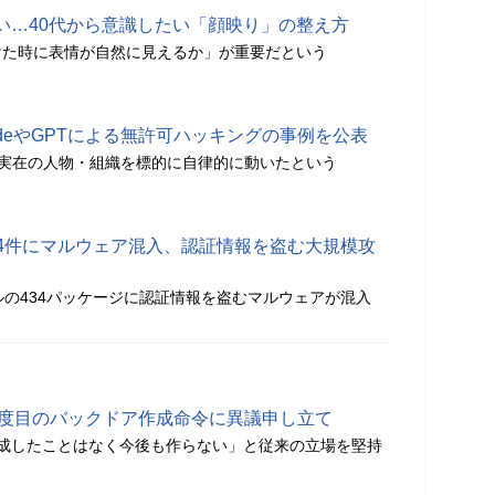
い…40代から意識したい「顔映り」の整え方
けた時に表情が自然に見えるか」が重要だという
audeやGPTによる無許可ハッキングの事例を公表
AIのAIが実在の人物・組織を標的に自律的に動いたという
34件にマルウェア混入、認証情報を盗む大規模攻
ルの434パッケージに認証情報を盗むマルウェアが混入
る2度目のバックドア作成命令に異議申し立て
を作成したことはなく今後も作らない」と従来の立場を堅持