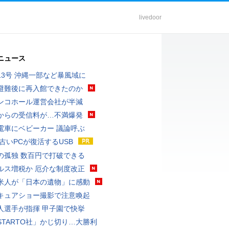
livedoor
ニュース
13号 沖縄一部など暴風域に
避難後に再入館できたのか
ンコホール運営会社が半減
からの受信料が…不満爆発
電車にベビーカー 議論呼ぶ
 古いPCが復活するUSB
の孤独 数百円で打破できる
ルス増税か 厄介な制度改正
米人が「日本の遺物」に感動
キュアショー撮影で注意喚起
人選手が指揮 甲子園で快挙
STARTO社」かじ切り…大勝利