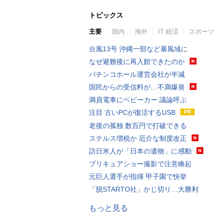
トピックス
主要
国内
海外
IT 経済
スポーツ
台風13号 沖縄一部など暴風域に
なぜ避難後に再入館できたのか
パチンコホール運営会社が半減
国民からの受信料が…不満爆発
満員電車にベビーカー 議論呼ぶ
注目 古いPCが復活するUSB
老後の孤独 数百円で打破できる
ステルス増税か 厄介な制度改正
訪日米人が「日本の遺物」に感動
プリキュアショー撮影で注意喚起
元巨人選手が指揮 甲子園で快挙
「脱STARTO社」かじ切り…大勝利
もっと見る