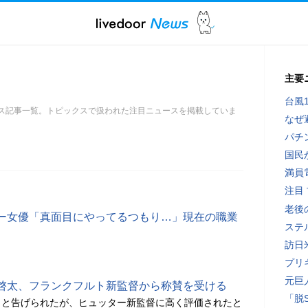
主要
台風
ース記事一覧。トピックスで扱われた注目ニュースを掲載していま
なぜ
パチ
国民
満員
注目
老後
ー女優「真面目にやってるつもり…」現在の職業
ステ
訪日
プリ
元巨
啓太、フランクフルト新監督から称賛を受ける
「脱
」と告げられたが、ヒュッター新監督に高く評価されたと