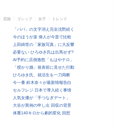
芸能
ゴシップ
女子
トレンド
「パパ」の文字消え完全沈黙続く
今のほうが楽 偉人が今昔で比較
上田綺世の「家族写真」に大反響
必要ない ひろゆき氏は出馬せず?
AI予約に店側激怒「もはやテロ」
「授かり婚」発表前に見せた行動
ひろゆき氏、就活生を一刀両断
今一番 鈴木奈々が最新情報告白
セルフレジ 日本で導入続く事情
人気女優が「手つなぎデート」
大谷が異例の申し出 回収の背景
体重140キロから劇的変化 回想