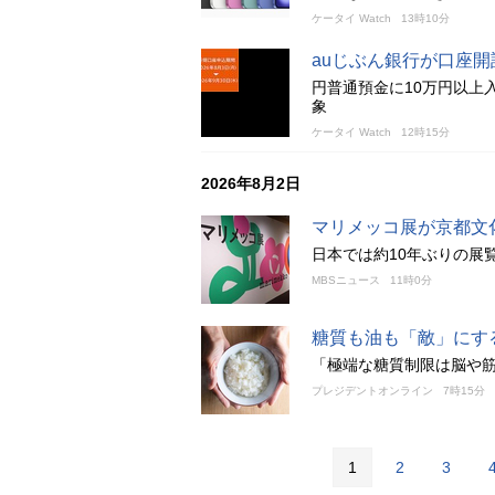
ケータイ Watch
13時10分
auじぶん銀行が口座
円普通預金に10万円以上入
象
ケータイ Watch
12時15分
2026年8月2日
マリメッコ展が京都文
日本では約10年ぶりの展覧
MBSニュース
11時0分
糖質も油も「敵」にす
「極端な糖質制限は脳や
プレジデントオンライン
7時15分
1
2
3