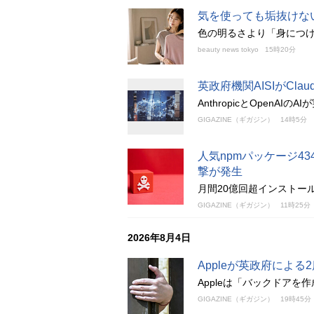
気を使っても垢抜けな
色の明るさより「身につ
beauty news tokyo
15時20分
英政府機関AISIがCl
AnthropicとOpen
GIGAZINE（ギガジン）
14時5分
人気npmパッケージ4
撃が発生
月間20億回超インストー
GIGAZINE（ギガジン）
11時25分
2026年8月4日
Appleが英政府によ
Appleは「バックドア
GIGAZINE（ギガジン）
19時45分