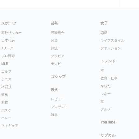
スポーツ
芸能
女子
海外サッカー
芸能総合
恋愛
日本代表
音楽
ライフスタイル
Jリーグ
韓流
ファッション
プロ野球
グラビア
トレンド
MLB
テレビ
本
ゴルフ
ゴシップ
教育・仕事
テニス
からだ
格闘技
映画
マネー
競馬
レビュー
車
相撲
プレゼント
グルメ
バスケ
特集
バレー
YouTube
フィギュア
サブカル