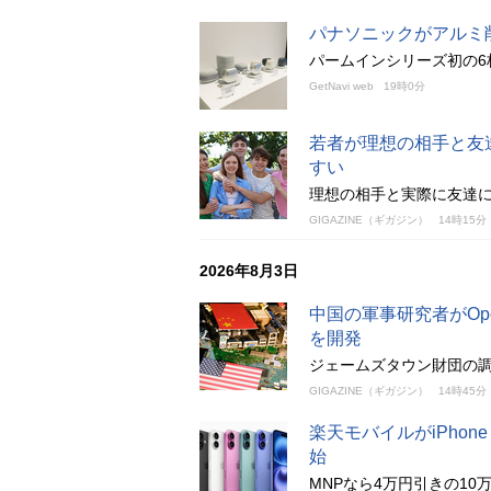
パナソニックがアルミ
パームインシリーズ初の6
GetNavi web
19時0分
若者が理想の相手と友
すい
理想の相手と実際に友達
GIGAZINE（ギガジン）
14時15分
2026年8月3日
中国の軍事研究者がOpen
を開発
ジェームズタウン財団の調査で
GIGAZINE（ギガジン）
14時45分
楽天モバイルがiPho
始
MNPなら4万円引きの10