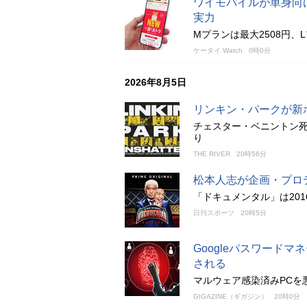
ワイモバイルが単身向け
実力
Mプランは最大2508円、
ケータイ Watch
0時0分
2026年8月5日
リンキン・パークが新
チェスター・ベニントン
り
THE RIVER
20時56分
松本人志が企画・プロ
「ドキュメンタル」は20
日刊スポーツ
20時5分
Googleパスワード
される
マルウェア感染済みPCを
GIGAZINE（ギガジン）
20時0分