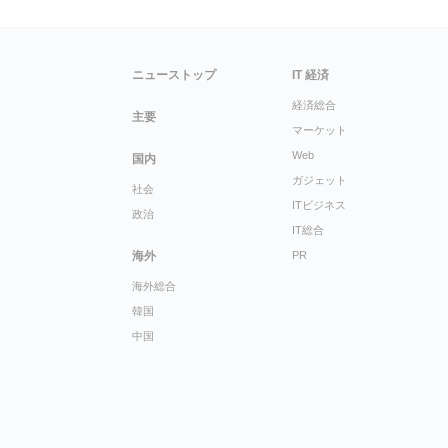
ニューストップ
IT 経済
経済総合
主要
マーケット
Web
国内
ガジェット
社会
ITビジネス
政治
IT総合
海外
PR
海外総合
韓国
中国