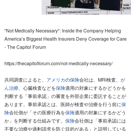
"Not Medically Necessary": Inside the Company Helping
America’s Biggest Health Insurers Deny Coverage for Care
- The Capitol Forum
https://thecapitolforum.com/not-medically-necessary/
共同調査によると、
アメリカ
の
保険
会社は、MRI検査、
が
ん治療
、心臓検査などを
保険
適用の対象にするかどうかを
判断する「事前承認」の審査を外部企業に委託することが
あります。事前承認とは、医師が検査や治療を行う前に
保
険
会社側が「その医療行為を
保険
適用の対象にするかどう
か」を判断する仕組みです。
保険
会社側は「事前承認には
不要な治療や過剰請求を防ぐ目的がある」と説明している