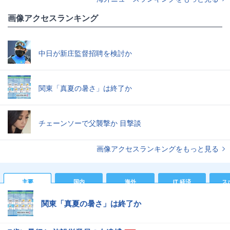
画像アクセスランキング
中日が新庄監督招聘を検討か
関東「真夏の暑さ」は終了か
チェーンソーで父襲撃か 目撃談
画像アクセスランキングをもっと見る
主要
国内
海外
IT 経済
ス
関東「真夏の暑さ」は終了か