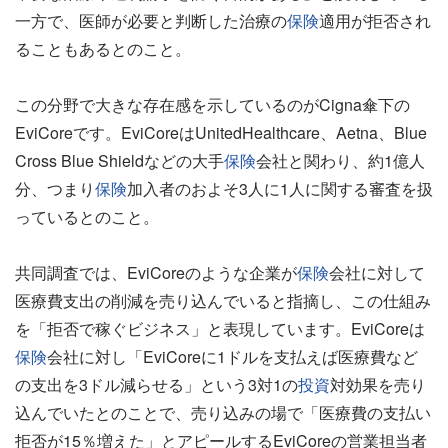
一方で、医師が必要と判断した治療の
保険
適用が拒否され
ることもあるとのこと。
この分野で大きな存在感を示しているのがCigna傘下の
EviCoreです。EviCoreはUnitedHealthcare、Aetna、Blue
Cross Blue Shieldなどの大手
保険
会社と関わり、約1億人
分、つまり
保険
加入者のおよそ3人に1人に関する審査を扱
っているとのこと。
共同調査では、EviCoreのような企業が
保険
会社に対して
医療費支出の削減を売り込んでいると指摘し、この仕組み
を「拒否で稼ぐビジネス」と表現しています。EviCoreは
保険
会社に対し「EviCoreに1ドルを支払えば医療費など
の支出を3ドル減らせる」という3対1の
投資
対効果を売り
込んでいたとのことで、売り込みの場で「医療費の支払い
拒否が15％増えた」とアピールするEviCoreの営業担当者