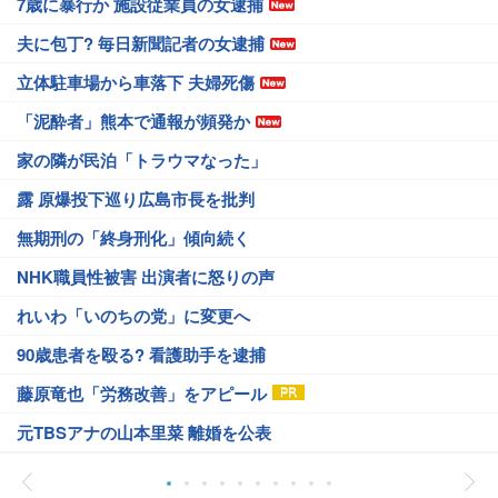
7歳に暴行か 施設従業員の女逮捕
夫に包丁? 毎日新聞記者の女逮捕
立体駐車場から車落下 夫婦死傷
「泥酔者」熊本で通報が頻発か
家の隣が民泊「トラウマなった」
露 原爆投下巡り広島市長を批判
無期刑の「終身刑化」傾向続く
NHK職員性被害 出演者に怒りの声
れいわ「いのちの党」に変更へ
90歳患者を殴る? 看護助手を逮捕
藤原竜也「労務改善」をアピール
元TBSアナの山本里菜 離婚を公表