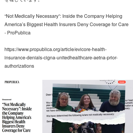
“Not Medically Necessary”: Inside the Company Helping
America’s Biggest Health Insurers Deny Coverage for Care
- ProPublica
https://www.propublica.org/article/evicore-health-
insurance-denials-cigna-unitedhealthcare-aetna-prior-
authorizations