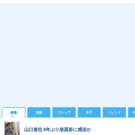
健康
芸能
ゴシップ
女子
トレンド
Y
山口達也 8年ぶり楽器姿に感涙か