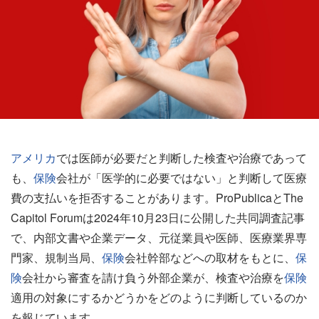
アメリカ
では医師が必要だと判断した検査や治療であって
も、
保険
会社が「医学的に必要ではない」と判断して医療
費の支払いを拒否することがあります。ProPublicaとThe
Capitol Forumは2024年10月23日に公開した共同調査記事
で、内部文書や企業データ、元従業員や医師、医療業界専
門家、規制当局、
保険
会社幹部などへの取材をもとに、
保
険
会社から審査を請け負う外部企業が、検査や治療を
保険
適用の対象にするかどうかをどのように判断しているのか
を報じています。