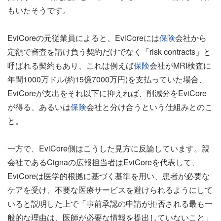
もいたそうです。
EviCoreの元従業員によると、EviCoreには
保険
会社から
定額で審査を請け負う契約だけでなく「risk contracts」と
呼ばれる契約もあり、これは例えば
保険
会社がMRI検査に
年間1000万ドル(約15億7000万円)を支払っていた場合、
EviCoreが支出をそれ以下に抑えれば、削減分をEviCore
が得る、あるいは
保険
会社と分け合うという仕組みとのこ
と。
一方で、EviCore側はこうした見方に反論しています。親
会社であるCignaの広報担当者はEviCoreを代表して、
EviCoreは医学的根拠に基づく基準を用い、患者が必要な
ケアを受け、不要な医療サービスを避けられるようにして
いると説明した上で「事前承認の申請が拒否される最も一
般的な理由は、医師が必要な情報を提出していないこと」