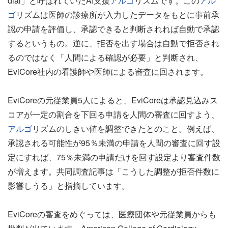
dial」と呼ばれていたAI支援
アルゴ
リズムです。この
アル
ゴ
リズムは医師の診療所が入力したデータをもとに事前承
認の申請を評価し、承認できると判断されれば自動で承認
するというもの。逆に、拒否を出す場合は自動で拒否され
るのではなく「人間による確認が必要」と判断され、
EviCore社内の看護師や医師による審査に回されます。
EviCoreの元従業員5人によると、EviCoreは承認見込みス
コアが一定の割合を下回る申請を人間の審査に回すよう、
アルゴ
リズムのしきい値を調整できたとのこと。例えば、
承認される可能性が95％未満の申請を人間の審査に回す設
定にすれば、75％未満の申請だけを回す設定より審査件数
が増えます。共同調査記事は「こうした調整が拒否件数に
影響しうる」と指摘しています。
EviCoreの審査をめぐっては、医療団体や元従業員からも