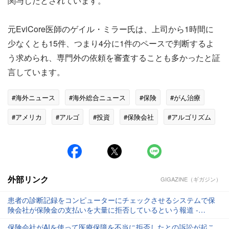
関与したとされています。
元EviCore医師のゲイル・ミラー氏は、上司から1時間に
少なくとも15件、つまり4分に1件のペースで判断するよ
う求められ、専門外の依頼を審査することも多かったと証
言しています。
#海外ニュース
#海外総合ニュース
#保険
#がん治療
#アメリカ
#アルゴ
#投資
#保険会社
#アルゴリズム
#ゴリ
外部リンク
GIGAZINE（ギガジン）
患者の診断記録をコンピューターにチェックさせるシステムで保
険会社が保険金の支払いを大量に拒否しているという報道 -
GIGAZINE
保険会社がAIを使って医療保障を不当に拒否したとの訴訟が起こ