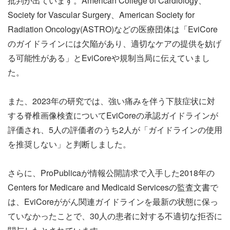
批判が出ています。American College of Cardiology、
Society for Vascular Surgery、American Society for
Radiation Oncology(ASTRO)などの医療団体は「EviCore
のガイドラインには欠陥があり、適切なケアの提供を妨げ
る可能性がある」とEviCoreや規制当局に伝えていまし
た。
また、2023年の研究では、強い痛みを伴う下肢症状に対
する脊椎画像検査についてEviCoreの承認ガイドラインが
評価され、5人の評価者のうち2人が「ガイドラインの使用
を推奨しない」と判断しました。
さらに、ProPublicaが情報公開請求で入手した2018年の
Centers for Medicare and Medicaid Servicesの監査文書で
は、EviCoreががん関連ガイドラインを最新の状態に保っ
ていなかったことで、30人の患者に対する不適切な拒否に