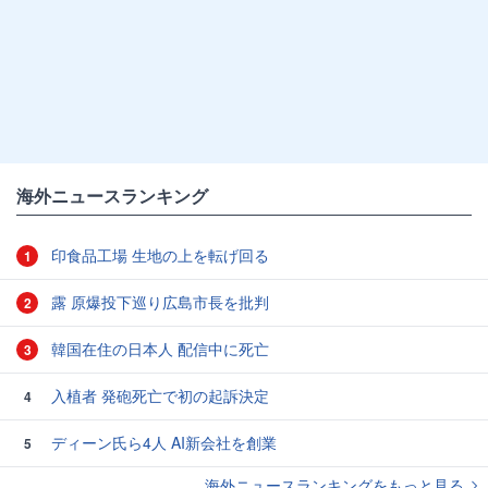
海外ニュースランキング
印食品工場 生地の上を転げ回る
1
露 原爆投下巡り広島市長を批判
2
韓国在住の日本人 配信中に死亡
3
入植者 発砲死亡で初の起訴決定
4
ディーン氏ら4人 AI新会社を創業
5
海外ニュースランキングをもっと見る