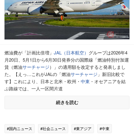
燃油費が「計画比倍増」
JAL（日本航空）
グループは2026年4
月20日、5月1日から6月30日発券分の国際線「燃油特別付加運
賃（燃油
サーチャージ
）」の適用額を改定すると発表しまし
た。【えっ…これがJALの「燃油
サーチャージ
」新旧比較で
す】これにより、日本と北米・欧州・
中東
・オセアニアを結
ぶ路線では、一人一区間片道
続きを読む
#国内ニュース
#社会ニュース
#東アジア
#中東