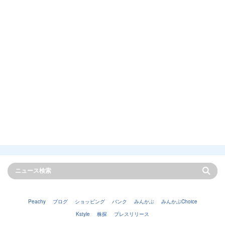
Peachy
ブログ
ショッピング
バンク
みんかぶ
みんかぶChoice
Kstyle
株探
プレスリリース