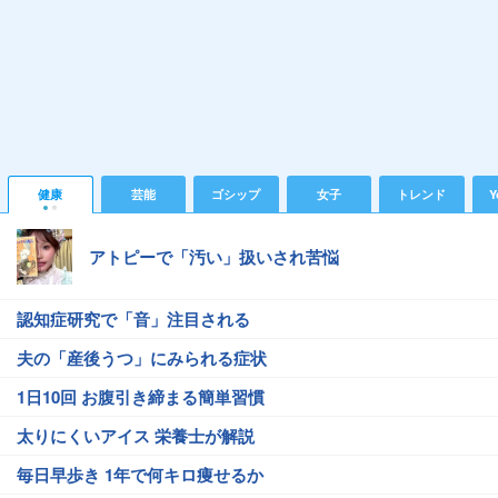
健康
芸能
ゴシップ
女子
トレンド
Y
アトピーで「汚い」扱いされ苦悩
認知症研究で「音」注目される
夫の「産後うつ」にみられる症状
1日10回 お腹引き締まる簡単習慣
太りにくいアイス 栄養士が解説
毎日早歩き 1年で何キロ痩せるか