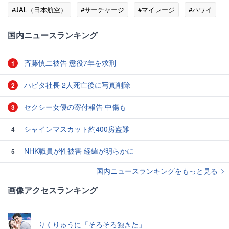
#JAL（日本航空）
#サーチャージ
#マイレージ
#ハワイ
国内ニュースランキング
斉藤慎二被告 懲役7年を求刑
1
ハビタ社長 2人死亡後に写真削除
2
セクシー女優の寄付報告 中傷も
3
シャインマスカット約400房盗難
4
NHK職員が性被害 経緯が明らかに
5
国内ニュースランキングをもっと見る
画像アクセスランキング
りくりゅうに「そろそろ飽きた」