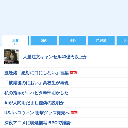
主要
国内
海外
IT 経済
ス
大量注文キャンセル43億円以上か
渡邊渚「絶対に口にしない」言葉
「被爆後のにおい」高校生が再現
私の指示が…ハビタ幹部明かした
AIが人間をだまし虚偽の説明か
USJハロウィン 衝撃グッズ発売へ
深夜アニメに喫煙描写 BPOで議論