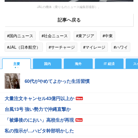
JALの機体（乗りものニュース編集部撮影）。
記事へ戻る
#国内ニュース
#社会ニュース
#東アジア
#中東
#JAL（日本航空）
#サーチャージ
#マイレージ
#ハワイ
主要
国内
海外
IT 経済
ス
60代がやめてよかった生活習慣
大量注文キャンセル43億円以上か
台風13号 強い勢力で沖縄直撃か
「被爆後のにおい」高校生が再現
私の指示が…ハビタ幹部明かした