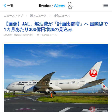
一覧
>
>
ニューストップ
国内ニュース
社会ニュース
【画像】JAL、燃油費が「計画比倍増」へ 国際線で
1カ月あたり300億円増加の見込み
2026年4月26日 10時42分
乗りものニュース