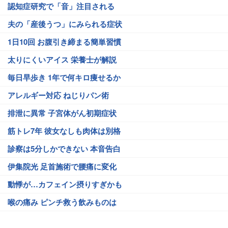
認知症研究で「音」注目される
夫の「産後うつ」にみられる症状
1日10回 お腹引き締まる簡単習慣
太りにくいアイス 栄養士が解説
毎日早歩き 1年で何キロ痩せるか
アレルギー対応 ねじりパン術
排泄に異常 子宮体がん初期症状
筋トレ7年 彼女なしも肉体は別格
診察は5分しかできない 本音告白
伊集院光 足首施術で腰痛に変化
動悸が…カフェイン摂りすぎかも
喉の痛み ピンチ救う飲みものは