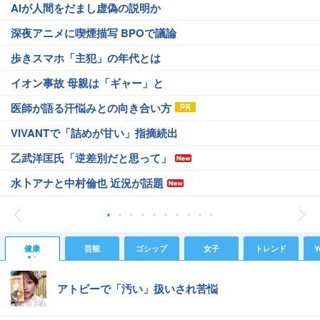
AIが人間をだまし虚偽の説明か
深夜アニメに喫煙描写 BPOで議論
歩きスマホ「主犯」の年代とは
イオン事故 母親は「ギャー」と
医師が語る汗悩みとの向き合い方
VIVANTで「詰めが甘い」指摘続出
乙武洋匡氏「逆差別だと思って」
水卜アナと中村倫也 近況が話題
健康
芸能
ゴシップ
女子
トレンド
Y
アトピーで「汚い」扱いされ苦悩