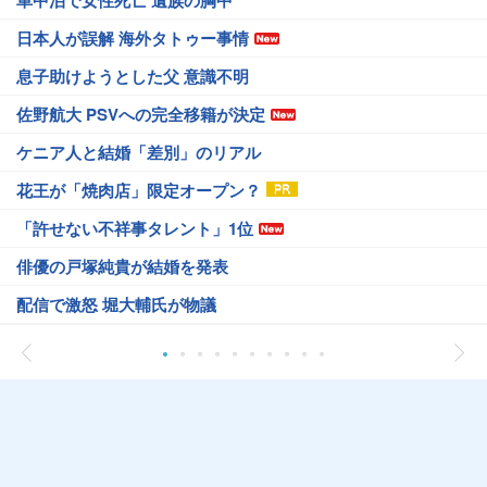
車中泊で女性死亡 遺族の胸中
日本人が誤解 海外タトゥー事情
息子助けようとした父 意識不明
佐野航大 PSVへの完全移籍が決定
ケニア人と結婚「差別」のリアル
花王が「焼肉店」限定オープン？
「許せない不祥事タレント」1位
俳優の戸塚純貴が結婚を発表
配信で激怒 堀大輔氏が物議