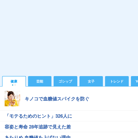
健康
芸能
ゴシップ
女子
トレンド
Y
キノコで血糖値スパイクを防ぐ
「モテるためのヒント」326人に
容姿と寿命 28年追跡で見えた差
あたりめ 血糖値を上げない理由