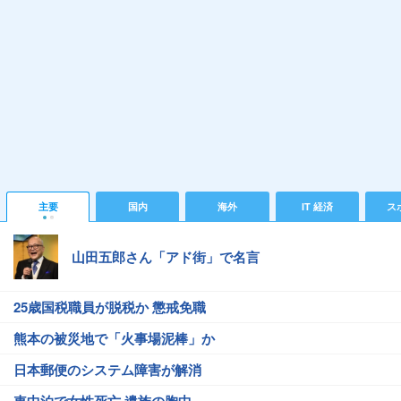
主要
国内
海外
IT 経済
ス
山田五郎さん「アド街」で名言
25歳国税職員が脱税か 懲戒免職
熊本の被災地で「火事場泥棒」か
日本郵便のシステム障害が解消