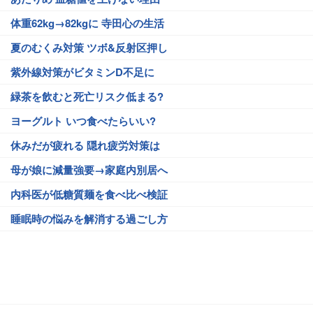
体重62kg→82kgに 寺田心の生活
夏のむくみ対策 ツボ&反射区押し
紫外線対策がビタミンD不足に
緑茶を飲むと死亡リスク低まる?
ヨーグルト いつ食べたらいい?
休みだが疲れる 隠れ疲労対策は
母が娘に減量強要→家庭内別居へ
内科医が低糖質麺を食べ比べ検証
睡眠時の悩みを解消する過ごし方