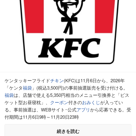
ケンタッキーフライド
チキン
(KFC)は11月6日から、2026年
「ケンタ
福袋
」(税込3,500円)の事前抽選販売を受け付ける。
福袋
は、店舗で使える5,350円相当のメニュー引換券と「ビス
ケット型お昼寝枕」、
クーポン
付きの
おみくじ
が入ってい
る。事前抽選は、WEBサイト･公式
アプリ
から応募できる。受
付期間は11月6日9時～11月20日23時
続きを読む