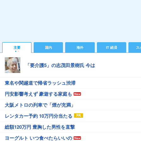
主要
国内
海外
IT 経済
ス
「要介護5」の志茂田景樹氏 今は
東名や関越道で帰省ラッシュ渋滞
円安影響考えず 豪遊する家庭も
大阪メトロの列車で「煙が充満」
レンタカー予約 10万円分当たる
総額120万円 豊胸した男性を直撃
ヨーグルト いつ食べたらいいの