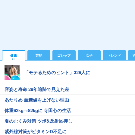
健康
芸能
ゴシップ
女子
トレンド
Y
「モテるためのヒント」326人に
容姿と寿命 28年追跡で見えた差
あたりめ 血糖値を上げない理由
体重62kg→82kgに 寺田心の生活
夏のむくみ対策 ツボ&反射区押し
紫外線対策がビタミンD不足に