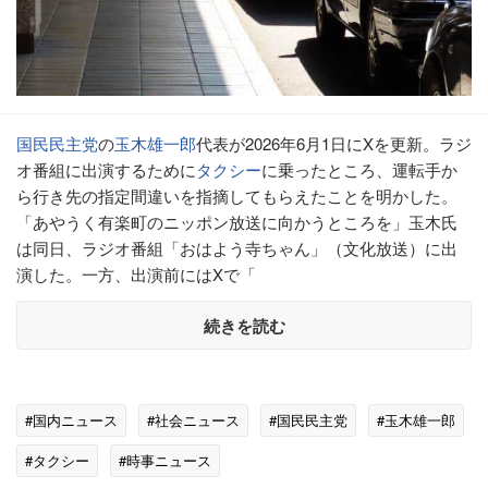
国民民主党
の
玉木雄一郎
代表が2026年6月1日にXを更新。ラジ
オ番組に出演するために
タクシー
に乗ったところ、運転手か
ら行き先の指定間違いを指摘してもらえたことを明かした。
「あやうく有楽町のニッポン放送に向かうところを」玉木氏
は同日、ラジオ番組「おはよう寺ちゃん」（文化放送）に出
演した。一方、出演前にはXで「
続きを読む
#国内ニュース
#社会ニュース
#国民民主党
#玉木雄一郎
#タクシー
#時事ニュース