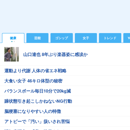
健康
芸能
ゴシップ
女子
トレンド
Y
山口達也 8年ぶり楽器姿に感涙か
運動より代謝 人体の省エネ戦略
大食い女子 46キロ体型の秘密
バランスボール毎日10分で20kg減
躁状態引き起こしかねないNG行動
脳梗塞になりやすい人の特徴
アトピーで「汚い」扱いされ苦悩