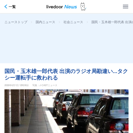
一覧
>
>
>
国民・玉木雄一郎代表 出演
ニューストップ
国内ニュース
社会ニュース
国民・玉木雄一郎代表 出演のラジオ局勘違い...タク
シー運転手に救われる
2026年6月1日 12時30分
写真：J-CASTニュース