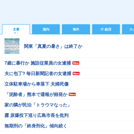
主要
国内
海外
IT 経済
ス
関東「真夏の暑さ」は終了か
7歳に暴行か 施設従業員の女逮捕
夫に包丁? 毎日新聞記者の女逮捕
立体駐車場から車落下 夫婦死傷
「泥酔者」熊本で通報が頻発か
家の隣が民泊「トラウマなった」
露 原爆投下巡り広島市長を批判
無期刑の「終身刑化」傾向続く