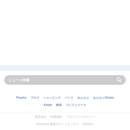
Peachy
ブログ
ショッピング
バンク
みんかぶ
みんかぶChoice
Kstyle
株探
プレスリリース
運営会社
利用規約
プライバシーポリシー
livedoorお客様サポートセンター
livedoor