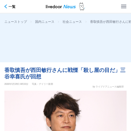
一覧
>
>
>
香取慎吾が西田敏行さんに
ニューストップ
国内ニュース
社会ニュース
香取慎吾が西田敏行さんに戦慄「殺し屋の目だ」三
谷幸喜氏が回想
2026年5月29日 6時33分
写真：デイリー新潮
by ライブドアニュース編集部