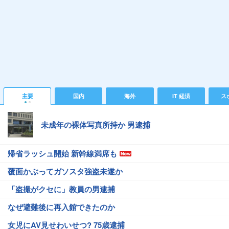
主要
国内
海外
IT 経済
ス
未成年の裸体写真所持か 男逮捕
帰省ラッシュ開始 新幹線満席も
覆面かぶってガソスタ強盗未遂か
「盗撮がクセに」教員の男逮捕
なぜ避難後に再入館できたのか
女児にAV見せわいせつ? 75歳逮捕