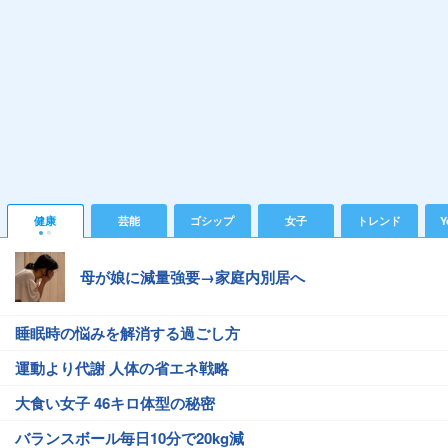
健康
芸能
ゴシップ
女子
トレンド
Y
母が娘に減量強要→家庭内別居へ
睡眠時の悩みを解消する過ごし方
運動より代謝 人体の省エネ戦略
大食い女子 46キロ体型の秘密
バランスボール毎日10分で20kg減