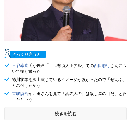
ざっくり言うと
三谷幸喜
氏が映画「THE有頂天ホテル」での
西田敏行
さんにつ
いて振り返った
徳川将軍を沢山演じているイメージが強かったので「ぜんぶ」
と名付けたそう
香取慎吾
が西田さんを見て「あの人の目は殺し屋の目だ」と評
したという
続きを読む