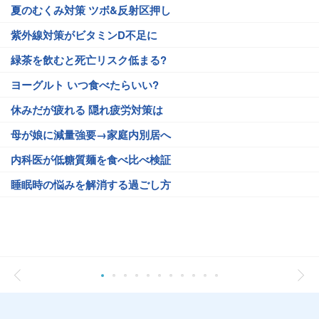
夏のむくみ対策 ツボ&反射区押し
紫外線対策がビタミンD不足に
緑茶を飲むと死亡リスク低まる?
ヨーグルト いつ食べたらいい?
休みだが疲れる 隠れ疲労対策は
母が娘に減量強要→家庭内別居へ
内科医が低糖質麺を食べ比べ検証
睡眠時の悩みを解消する過ごし方