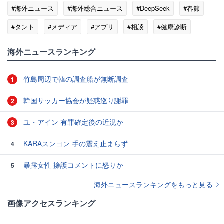
#海外ニュース
#海外総合ニュース
#DeepSeek
#春節
#タント
#メディア
#アプリ
#相談
#健康診断
#翻訳
#家族
海外ニュースランキング
竹島周辺で韓の調査船が無断調査
1
韓国サッカー協会が疑惑巡り謝罪
2
ユ・アイン 有罪確定後の近況か
3
KARAスンヨン 手の震え止まらず
4
暴露女性 擁護コメントに怒りか
5
海外ニュースランキングをもっと見る
画像アクセスランキング