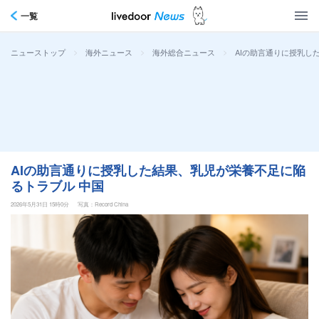
一覧
>
>
>
AIの助言通りに授乳し
ニューストップ
海外ニュース
海外総合ニュース
AIの助言通りに授乳した結果、乳児が栄養不足に陥
るトラブル 中国
2026年5月31日 15時0分
写真：Record China