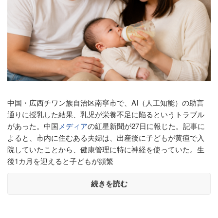
中国・広西チワン族自治区南寧市で、AI（人工知能）の助言
通りに授乳した結果、乳児が栄養不足に陥るというトラブル
があった。中国
メディア
の紅星新聞が27日に報じた。記事に
よると、市内に住むある夫婦は、出産後に子どもが黄疸で入
院していたことから、健康管理に特に神経を使っていた。生
後1カ月を迎えると子どもが頻繁
続きを読む