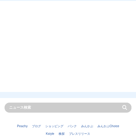
Peachy
ブログ
ショッピング
バンク
みんかぶ
みんかぶChoice
Kstyle
株探
プレスリリース