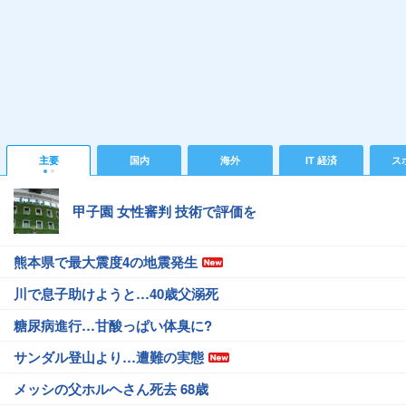
主要
国内
海外
IT 経済
ス
甲子園 女性審判 技術で評価を
熊本県で最大震度4の地震発生
川で息子助けようと…40歳父溺死
糖尿病進行…甘酸っぱい体臭に?
サンダル登山より…遭難の実態
メッシの父ホルヘさん死去 68歳