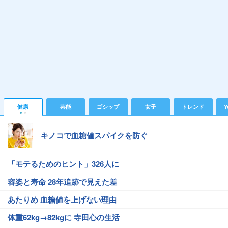
健康
芸能
ゴシップ
女子
トレンド
Y
キノコで血糖値スパイクを防ぐ
「モテるためのヒント」326人に
容姿と寿命 28年追跡で見えた差
あたりめ 血糖値を上げない理由
体重62kg→82kgに 寺田心の生活