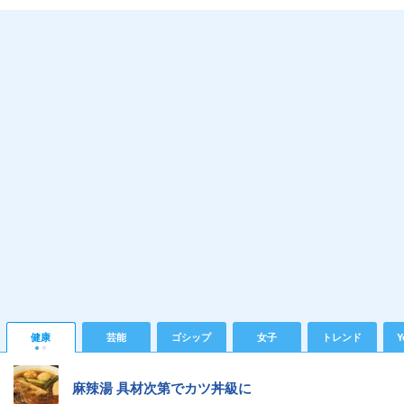
健康
芸能
ゴシップ
女子
トレンド
Y
麻辣湯 具材次第でカツ丼級に