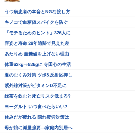
うつ病患者の本音とNGな接し方
キノコで血糖値スパイクを防ぐ
「モテるためのヒント」326人に
容姿と寿命 28年追跡で見えた差
あたりめ 血糖値を上げない理由
体重62kg→82kgに 寺田心の生活
夏のむくみ対策 ツボ&反射区押し
紫外線対策がビタミンD不足に
緑茶を飲むと死亡リスク低まる?
ヨーグルト いつ食べたらいい?
休みだが疲れる 隠れ疲労対策は
母が娘に減量強要→家庭内別居へ