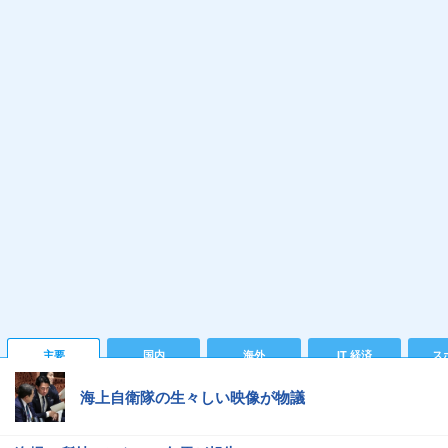
主要
国内
海外
IT 経済
ス
海上自衛隊の生々しい映像が物議