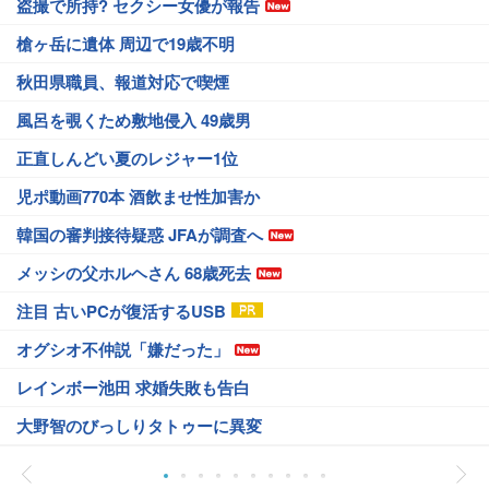
盗撮で所持? セクシー女優が報告
槍ヶ岳に遺体 周辺で19歳不明
秋田県職員、報道対応で喫煙
風呂を覗くため敷地侵入 49歳男
正直しんどい夏のレジャー1位
児ポ動画770本 酒飲ませ性加害か
韓国の審判接待疑惑 JFAが調査へ
メッシの父ホルヘさん 68歳死去
注目 古いPCが復活するUSB
オグシオ不仲説「嫌だった」
レインボー池田 求婚失敗も告白
大野智のびっしりタトゥーに異変