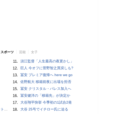
スポーツ
芸能
女子
11.
須江監督「人生最高の夜更かし」
12.
巨人 今オフに菅野智之買戻しも?
13.
冨安 プレミア復帰へ here we go
14.
佐野航大 移籍前夜に出場を拒否
15.
冨安 クリスタル・パレス加入へ
16.
冨安健洋の「移籍先」が決定か
17.
大谷翔平快挙 今季初の1試合2発
”時代
18.
大谷 25号でイチロー氏に迫る