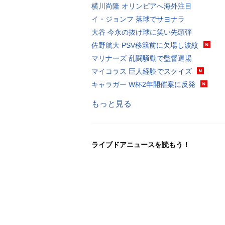
横川尚隆 オリンピアへ海外注目
イ・ジョンフ 落球でサヨナラ
大谷 今永の抜け球に笑い先頭弾
佐野航大 PSV移籍前に欠場し波紋
マリナーズ 乱闘騒動で監督退場
マイコラス 巨人経験でスクイズ
キャラガー W杯2年開催案に反発
もっと見る
ライブドアニュースを読もう！