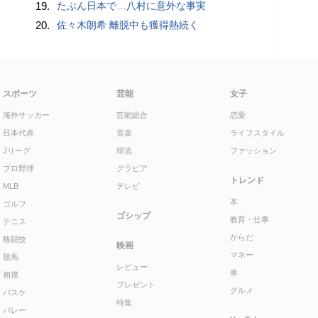
19.
たぶん日本で…八村に意外な事実
20.
佐々木朗希 離脱中も獲得熱続く
スポーツ
芸能
女子
海外サッカー
芸能総合
恋愛
日本代表
音楽
ライフスタイル
Jリーグ
韓流
ファッション
プロ野球
グラビア
トレンド
MLB
テレビ
本
ゴルフ
ゴシップ
教育・仕事
テニス
からだ
格闘技
映画
マネー
競馬
レビュー
車
相撲
プレゼント
グルメ
バスケ
特集
バレー