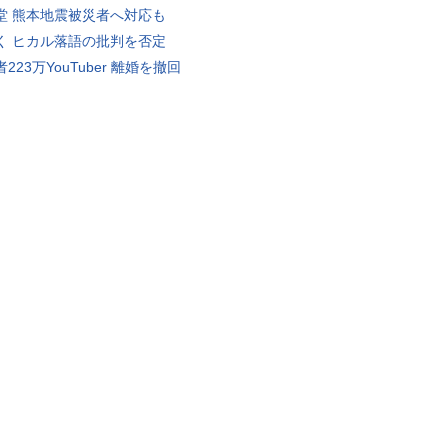
堂 熊本地震被災者へ対応も
く ヒカル落語の批判を否定
223万YouTuber 離婚を撤回