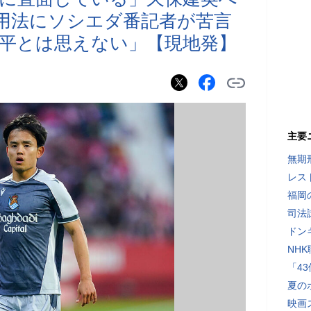
起用法にソシエダ番記者が苦言
平とは思えない」【現地発】
主要
無期
レス
福岡
司法
ドン
NH
「4
夏の
映画