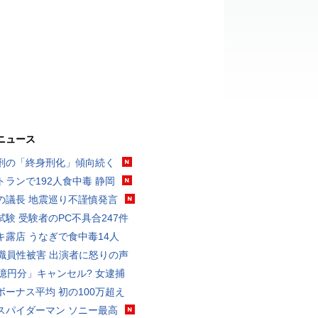
ニュース
刑の「終身刑化」傾向続く
トランで192人食中毒 静岡
の議長 地震巡り不謹慎発言
試験 受験者のPC不具合247件
キ露店 うなぎで食中毒14人
K職員性被害 出演者に怒りの声
3億円分」キャンセル? 女逮捕
ボーナス平均 初の100万超え
スパイダーマン ソニー最高