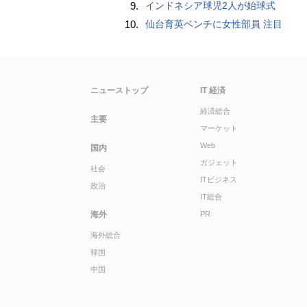
9.
インドネシア球児2人が始球式
10.
仙台育英ベンチに女性部員 注目
ニューストップ
IT 経済
経済総合
主要
マーケット
Web
国内
ガジェット
社会
ITビジネス
政治
IT総合
海外
PR
海外総合
韓国
中国