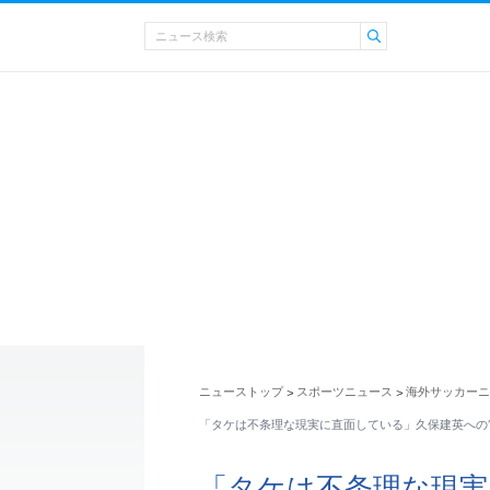
ニューストップ
スポーツニュース
海外サッカーニ
>
>
「タケは不条理な現実に直面している」久保建英への“
「タケは不条理な現実