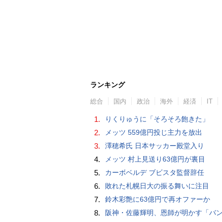
ランキング
総合
国内
政治
海外
経済
IT
1.
りくりゅうに「そろそろ飽きた」
2.
メッツ 559億円投じ主力を放出
3.
澤穂希氏 日本サッカー殿堂入り
4.
メッツ 村上見送り63億円が裏目
5.
カーボベルデ ブビスタ監督辞任
6.
敗れた札幌日大の振る舞いに注目
7.
鈴木彩艶に63億円で再オファーか
8.
阪神・佐藤輝明、恩師が明かす「バント拒否でホームラン」の“やんちゃ坊主