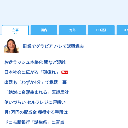
主要
国内
海外
IT 経済
ス
副業でグラビア バレて退職過去
お盆ラッシュ本格化 駅など混雑
日本社会に広がる「孫疲れ」
出廷も「わずか4分」で退廷一幕
「絶対に奇形生まれる」医師反対
使いづらい セルフレジに戸惑い
月1万円の配当金 獲得する手段は
ドコモ新銀行「誕生祭」に盲点