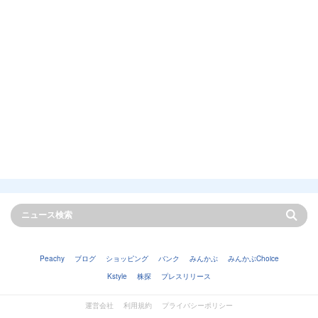
Peachy
ブログ
ショッピング
バンク
みんかぶ
みんかぶChoice
Kstyle
株探
プレスリリース
運営会社
利用規約
プライバシーポリシー