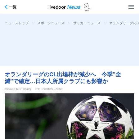
一覧
>
>
>
オランダリーグのC
ニューストップ
スポーツニュース
サッカーニュース
オランダリーグのCL出場枠が減少へ 今季”全
滅”で確定…日本人所属クラブにも影響か
2026年3月14日 15時30分
写真：FOOTBALL ZONE