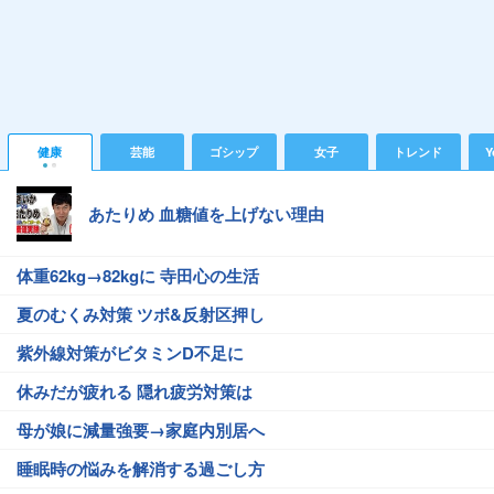
健康
芸能
ゴシップ
女子
トレンド
Y
あたりめ 血糖値を上げない理由
体重62kg→82kgに 寺田心の生活
夏のむくみ対策 ツボ&反射区押し
紫外線対策がビタミンD不足に
休みだが疲れる 隠れ疲労対策は
母が娘に減量強要→家庭内別居へ
睡眠時の悩みを解消する過ごし方