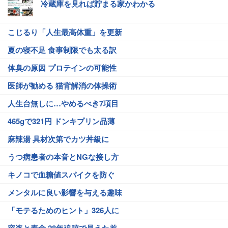
冷蔵庫を見れば貯まる家かわかる
こじるり「人生最高体重」を更新
夏の寝不足 食事制限でも太る訳
体臭の原因 プロテインの可能性
医師が勧める 猫背解消の体操術
人生台無しに…やめるべき7項目
465gで321円 ドンキプリン品薄
麻辣湯 具材次第でカツ丼級に
うつ病患者の本音とNGな接し方
キノコで血糖値スパイクを防ぐ
メンタルに良い影響を与える趣味
「モテるためのヒント」326人に
容姿と寿命 28年追跡で見えた差