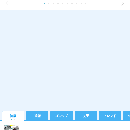
健康
芸能
ゴシップ
女子
トレンド
Y