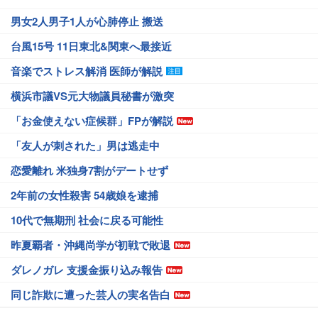
男女2人男子1人が心肺停止 搬送
台風15号 11日東北&関東へ最接近
音楽でストレス解消 医師が解説
横浜市議VS元大物議員秘書が激突
「お金使えない症候群」FPが解説
「友人が刺された」男は逃走中
恋愛離れ 米独身7割がデートせず
2年前の女性殺害 54歳娘を逮捕
10代で無期刑 社会に戻る可能性
昨夏覇者・沖縄尚学が初戦で敗退
ダレノガレ 支援金振り込み報告
同じ詐欺に遭った芸人の実名告白