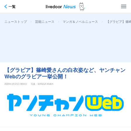
一覧
>
>
>
【グラビア】篠
ニューストップ
芸能ニュース
マンガ＆ノベルニュース
【グラビア】篠崎愛さんの白衣姿など、ヤンチャン
Webのグラビア一挙公開！
2025年3月21日 0時0分
写真：MANGA Watch