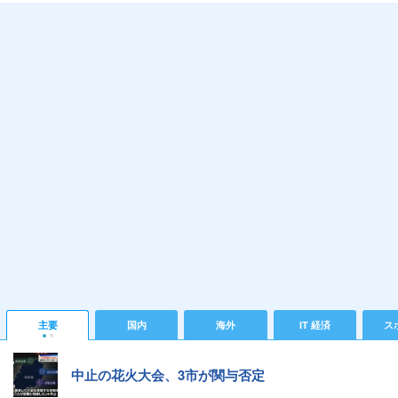
主要
国内
海外
IT 経済
ス
中止の花火大会、3市が関与否定