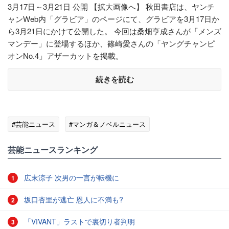
3月17日～3月21日 公開 【拡大画像へ】 秋田書店は、ヤンチ
ャンWeb内「グラビア」のページにて、グラビアを3月17日か
ら3月21日にかけて公開した。 今回は桑畑亨成さんが「メンズ
マンデー」に登場するほか、篠崎愛さんの「ヤングチャンピ
オンNo.4」アザーカットを掲載。
続きを読む
#芸能ニュース
#マンガ＆ノベルニュース
芸能ニュースランキング
広末涼子 次男の一言が転機に
1
坂口杏里が逃亡 恩人に不満も?
2
「VIVANT」ラストで裏切り者判明
3