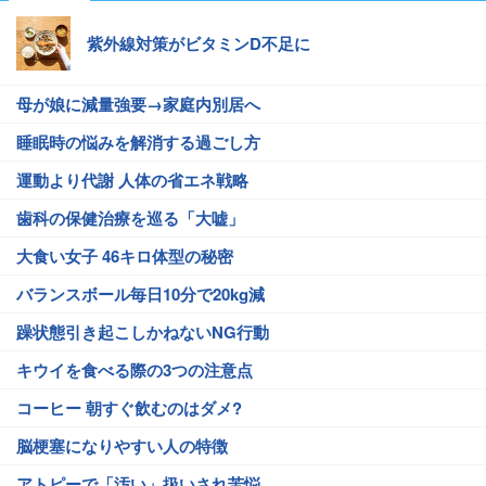
紫外線対策がビタミンD不足に
母が娘に減量強要→家庭内別居へ
睡眠時の悩みを解消する過ごし方
運動より代謝 人体の省エネ戦略
歯科の保健治療を巡る「大嘘」
大食い女子 46キロ体型の秘密
バランスボール毎日10分で20kg減
躁状態引き起こしかねないNG行動
キウイを食べる際の3つの注意点
コーヒー 朝すぐ飲むのはダメ?
脳梗塞になりやすい人の特徴
アトピーで「汚い」扱いされ苦悩