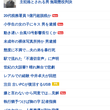
主犯格とされる男 無期懲役判決
20代税務署員 1億円超脱税か
小学生の女の子にキス 男を逮捕
動き遅い 台風13号影響長引くか
未成年の裸体写真所持か 男逮捕
態度に不満で…夫の弟を暴行死
駅で流れた「不適切音声」に声明
世紀の大誤審? 晴れ舞台で悲劇
レアルでの経験 中井卓大が回想
注目 古いPCが復活するUSB
嫌と言わないから同意では…見解
執行猶予つけば御の字 記者指摘