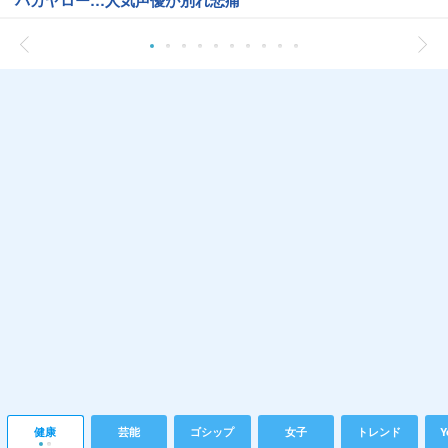
バカヤロー…人気声優が別れ悲痛
健康
芸能
ゴシップ
女子
トレンド
Y