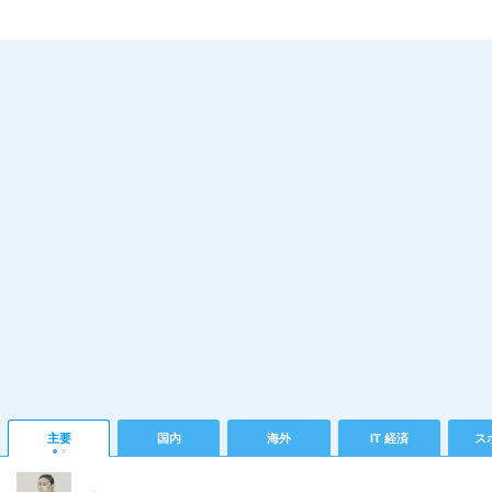
主要
国内
海外
IT 経済
ス