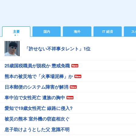
主要
国内
海外
IT 経済
ス
「許せない不祥事タレント」1位
25歳国税職員が脱税か 懲戒免職
熊本の被災地で「火事場泥棒」か
日本郵便のシステム障害が解消
車中泊で女性死亡 遺族の胸中
愛知で19歳女性死亡 線路に侵入?
被災の熊本 室外機の窃盗相次ぐ
息子助けようとした父 意識不明