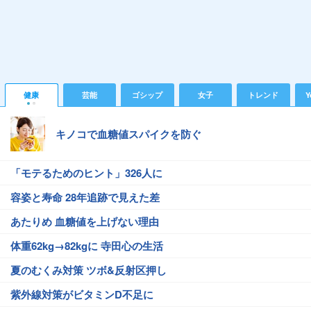
健康
芸能
ゴシップ
女子
トレンド
Y
キノコで血糖値スパイクを防ぐ
「モテるためのヒント」326人に
容姿と寿命 28年追跡で見えた差
あたりめ 血糖値を上げない理由
体重62kg→82kgに 寺田心の生活
夏のむくみ対策 ツボ&反射区押し
紫外線対策がビタミンD不足に