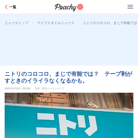
Peachy
一覧
>
>
ニトリのコロコロ、まじで有能では
ニューストップ
ライフスタイルニュース
ニトリのコロコロ、まじで有能では？ テープ剥が
すときのイライラなくなるかも。
2020年4月23日 11時30分
写真：東京バーゲンマニア