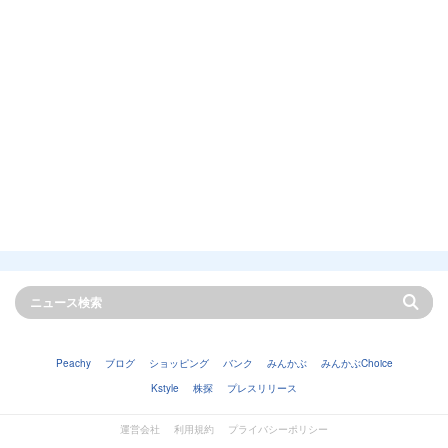
Peachy
ブログ
ショッピング
バンク
みんかぶ
みんかぶChoice
Kstyle
株探
プレスリリース
運営会社
利用規約
プライバシーポリシー