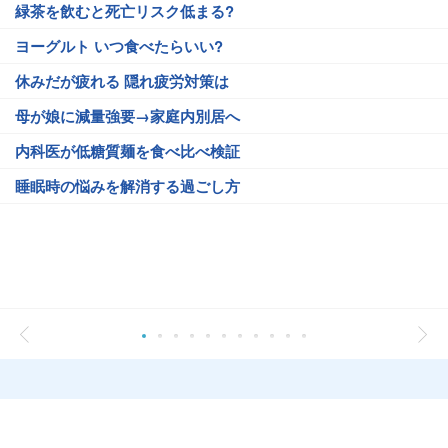
緑茶を飲むと死亡リスク低まる?
ヨーグルト いつ食べたらいい?
休みだが疲れる 隠れ疲労対策は
母が娘に減量強要→家庭内別居へ
内科医が低糖質麺を食べ比べ検証
睡眠時の悩みを解消する過ごし方