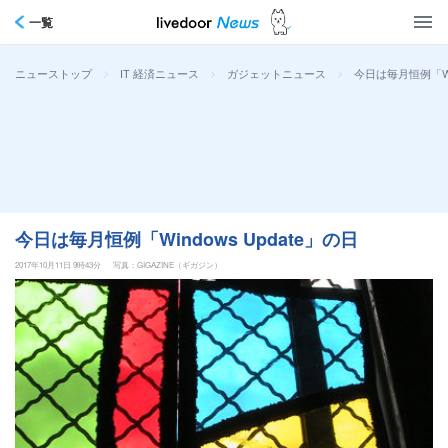
一覧
>
>
>
今日は毎月恒例「Win
ニューストップ
IT 経済ニュース
ガジェットニュース
今日は毎月恒例「Windows Update」の日
2017年10月11日 9時43分
写真：GIGAZINE（ギガジン）