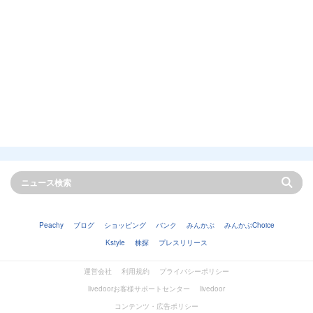
Peachy
ブログ
ショッピング
バンク
みんかぶ
みんかぶChoice
Kstyle
株探
プレスリリース
運営会社
利用規約
プライバシーポリシー
livedoorお客様サポートセンター
livedoor
コンテンツ・広告ポリシー