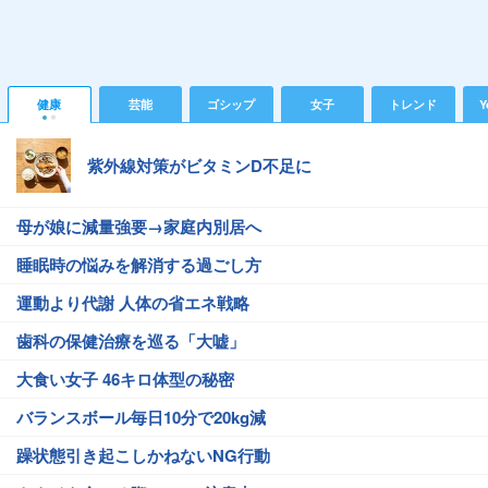
健康
芸能
ゴシップ
女子
トレンド
Y
紫外線対策がビタミンD不足に
母が娘に減量強要→家庭内別居へ
睡眠時の悩みを解消する過ごし方
運動より代謝 人体の省エネ戦略
歯科の保健治療を巡る「大嘘」
大食い女子 46キロ体型の秘密
バランスボール毎日10分で20kg減
躁状態引き起こしかねないNG行動