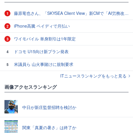
藤原竜也さん、「SKYSEA Client View」新CMで「AI労務改善」をアピール 働き方をAIが分析したら「すぐに休んで」と言われる？
1
iPhone高騰 ペイディで月払い
2
ワイモバイル 単身割引は1年限定
3
ドコモ U15向け新プラン発表
4
米議員ら 山火事賭けに規制要求
5
ITニュースランキングをもっと見る
画像アクセスランキング
中日が新庄監督招聘を検討か
関東「真夏の暑さ」は終了か