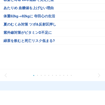
あたりめ 血糖値を上げない理由
体重62kg→82kgに 寺田心の生活
夏のむくみ対策 ツボ&反射区押し
紫外線対策がビタミンD不足に
緑茶を飲むと死亡リスク低まる?