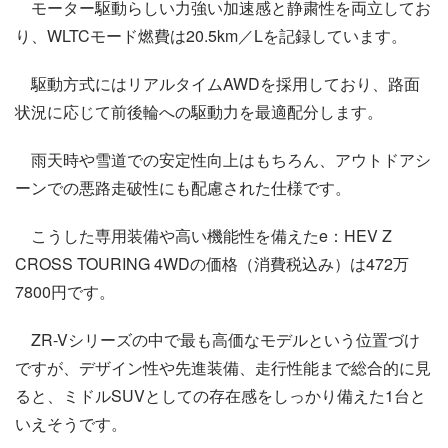
モーター駆動らしい力強い加速感と静粛性を両立してお
り、WLTCモード燃費は20.5km／Lを記録しています。
駆動方式にはリアルタイムAWDを採用しており、路面
状況に応じて前後輪への駆動力を最適配分します。
雨天時や雪道での安定性向上はもちろん、アウトドアシ
ーンでの悪路走破性にも配慮された仕様です。
こうした専用装備や高い機能性を備えたe：HEV Z
CROSS TOURING 4WDの価格（消費税込み）は472万
7800円です。
ZR-Vシリーズの中で最も高価なモデルという位置づけ
ですが、デザイン性や先進装備、走行性能まで総合的に見
ると、ミドルSUVとしての存在感をしっかり備えた1台と
いえそうです。