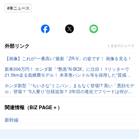
#車ニュース
外部リンク
くるまのニュース
【画像】これが“一番高い”最新「ZR-V」の姿です！ 画像を見る！
新車206万円！ ホンダ新「“艶黒”N-BOX」に注目！ 1リッターで
21.5km走る低燃費モデル！ 本革巻ハンドル等を採用した“質感高
い”「軽スライドドアワゴン」とは
ホンダ新型「“ちいさな”ミニバン」まもなく登場!? 黒い「悪顔モデ
ル」登場？ “5人乗り”仕様追加？ 2年目の進化でフリードは何が変
わるのか
関連情報（BiZ PAGE＋）
新幹線