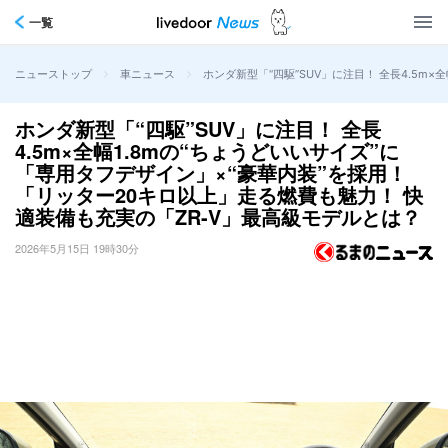
一覧
>
>
ホンダ新型「“四駆”SUV」に注目！ 全長4.5m
ニューストップ
車ニュース
ホンダ新型「“四駆”SUV」に注目！ 全長
4.5m×全幅1.8mの“ちょうどいいサイズ”に
「専用タフデザイン」×“豪華内装”を採用！
「リッター20キロ以上」走る燃費も魅力！ 快
適装備も充実の「ZR-V」最高級モデルとは？
2026年5月15日 19時30分