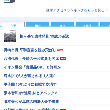
画像アクセスランキングをもっと見る
主要
国内
海外
IT 経済
ス
槍ヶ岳で遺体発見 19歳と確認
長崎市長 平和宣言を読み飛ばし
台湾代表、長崎の平和式典を欠席
イオン爆発「貴重品OK」と許可か
海水浴で3人が流される 1人死亡
甲子園 10年ぶりに初戦で姿消す
張本智和が2連覇 妹とアベックV
張本美和が卓球の国際大会で優勝
北朝鮮が兵士をロシア派遣決定か