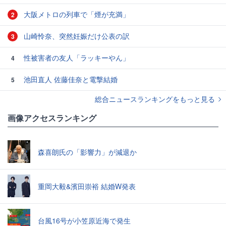
大阪メトロの列車で「煙が充満」
2
山崎怜奈、突然妊娠だけ公表の訳
3
性被害者の友人「ラッキーやん」
4
池田直人 佐藤佳奈と電撃結婚
5
総合ニュースランキングをもっと見る
画像アクセスランキング
森喜朗氏の「影響力」が減退か
重岡大毅&濱田崇裕 結婚W発表
台風16号が小笠原近海で発生