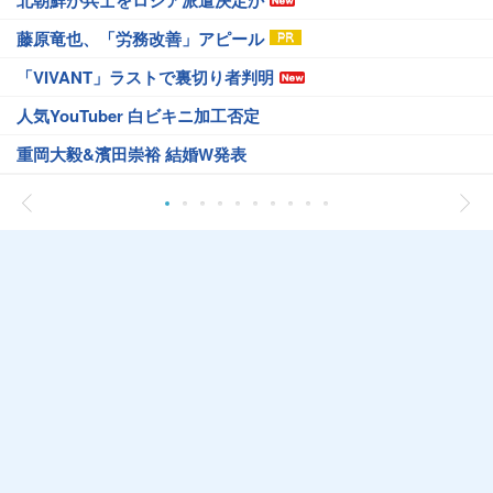
藤原竜也、「労務改善」アピール
「VIVANT」ラストで裏切り者判明
人気YouTuber 白ビキニ加工否定
重岡大毅&濱田崇裕 結婚W発表