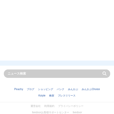
Peachy
ブログ
ショッピング
バンク
みんかぶ
みんかぶChoice
Kstyle
株探
プレスリリース
運営会社
利用規約
プライバシーポリシー
livedoorお客様サポートセンター
livedoor