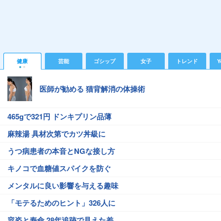
健康
芸能
ゴシップ
女子
トレンド
Y
医師が勧める 猫背解消の体操術
465gで321円 ドンキプリン品薄
麻辣湯 具材次第でカツ丼級に
うつ病患者の本音とNGな接し方
キノコで血糖値スパイクを防ぐ
メンタルに良い影響を与える趣味
「モテるためのヒント」326人に
容姿と寿命 28年追跡で見えた差