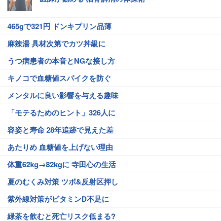
465gで321円 ドンキプリン品薄
麻辣湯 具材次第でカツ丼級に
うつ病患者の本音とNGな接し方
キノコで血糖値スパイクを防ぐ
メンタルに良い影響を与える趣味
「モテるためのヒント」326人に
容姿と寿命 28年追跡で見えた差
あたりめ 血糖値を上げない理由
体重62kg→82kgに 寺田心の生活
夏のむくみ対策 ツボ&反射区押し
紫外線対策がビタミンD不足に
緑茶を飲むと死亡リスク低まる?