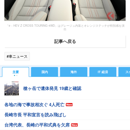
「e：HEV Z CROSS TOURING 4WD」はグレージュ内装とオレンジステッチが特別感を演
出
記事へ戻る
#車ニュース
主要
国内
海外
IT 経済
ス
槍ヶ岳で遺体発見 19歳と確認
各地の海で事故相次ぐ 4人死亡
長崎市長 平和宣言を読み飛ばし
台湾代表、長崎の平和式典を欠席