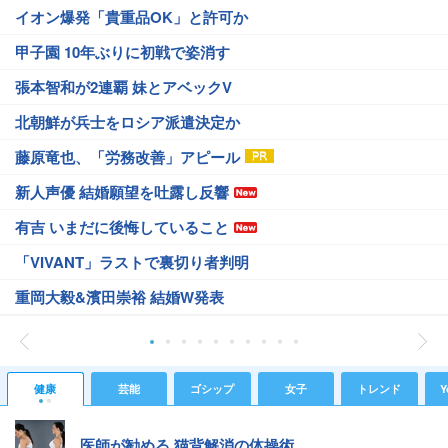
イオン爆発「貴重品OK」と許可か
甲子園 10年ぶりに初戦で姿消す
張本智和が2連覇 妹とアベックV
北朝鮮が兵士をロシア派遣決定か
藤原竜也、「労務改善」アピール
新人声優 結婚願望を吐露し反響
有吉 いまだに後悔していること
「VIVANT」ラストで裏切り者判明
重岡大毅&濱田崇裕 結婚W発表
健康
芸能
ゴシップ
女子
トレンド
Y
医師が勧める 猫背解消の体操術