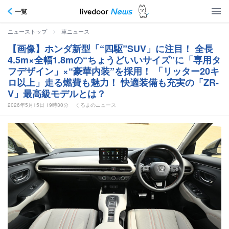
一覧
>
ニューストップ
車ニュース
【画像】ホンダ新型「“四駆”SUV」に注目！ 全長
4.5m×全幅1.8mの“ちょうどいいサイズ”に「専用タ
フデザイン」×“豪華内装”を採用！ 「リッター20キ
ロ以上」走る燃費も魅力！ 快適装備も充実の「ZR-
V」最高級モデルとは？
2026年5月15日 19時30分
くるまのニュース