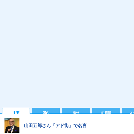
主要
国内
海外
IT 経済
ス
山田五郎さん「アド街」で名言