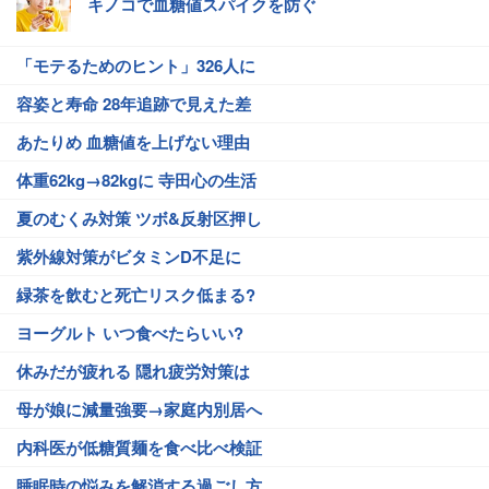
キノコで血糖値スパイクを防ぐ
「モテるためのヒント」326人に
容姿と寿命 28年追跡で見えた差
あたりめ 血糖値を上げない理由
体重62kg→82kgに 寺田心の生活
夏のむくみ対策 ツボ&反射区押し
紫外線対策がビタミンD不足に
緑茶を飲むと死亡リスク低まる?
ヨーグルト いつ食べたらいい?
休みだが疲れる 隠れ疲労対策は
母が娘に減量強要→家庭内別居へ
内科医が低糖質麺を食べ比べ検証
睡眠時の悩みを解消する過ごし方