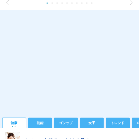
健康
芸能
ゴシップ
女子
トレンド
Y