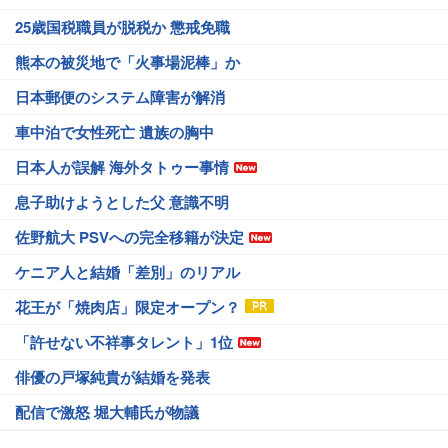
25歳国税職員が脱税か 懲戒免職
熊本の被災地で「火事場泥棒」か
日本郵便のシステム障害が解消
車中泊で女性死亡 遺族の胸中
日本人が誤解 海外タトゥー事情
息子助けようとした父 意識不明
佐野航大 PSVへの完全移籍が決定
ケニア人と結婚「差別」のリアル
花王が「焼肉店」限定オープン？
「許せない不祥事タレント」1位
俳優の戸塚純貴が結婚を発表
配信で激怒 堀大輔氏が物議