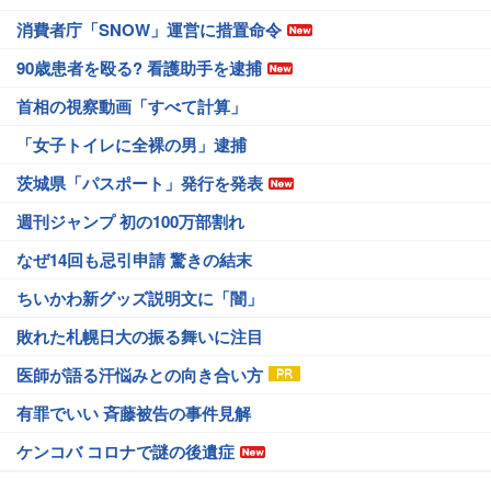
消費者庁「SNOW」運営に措置命令
90歳患者を殴る? 看護助手を逮捕
首相の視察動画「すべて計算」
「女子トイレに全裸の男」逮捕
茨城県「パスポート」発行を発表
週刊ジャンプ 初の100万部割れ
なぜ14回も忌引申請 驚きの結末
ちいかわ新グッズ説明文に「闇」
敗れた札幌日大の振る舞いに注目
医師が語る汗悩みとの向き合い方
有罪でいい 斉藤被告の事件見解
ケンコバ コロナで謎の後遺症