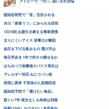
アトピーで「汚い」扱いされ苦悩
認知症研究で「音」注目される
夫の「産後うつ」にみられる症状
1日10回 お腹引き締まる簡単習慣
太りにくいアイス 栄養士が解説
血圧を下げる飲みもの 選び方は
毎日早歩き 1年で何キロ痩せるか
はちみつで血糖値スパイク発生は
アレルギー対応 ねじりパン術
排泄に異常 子宮体がん初期症状
認知症予防で「避けたい食品」
筋トレ7年 彼女なしも肉体は別格
診察は5分しかできない 本音告白