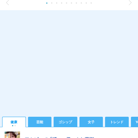
健康
芸能
ゴシップ
女子
トレンド
Y