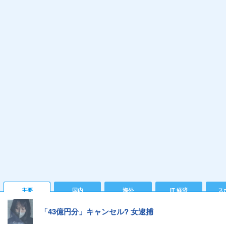
主要
国内
海外
IT 経済
ス
「43億円分」キャンセル? 女逮捕