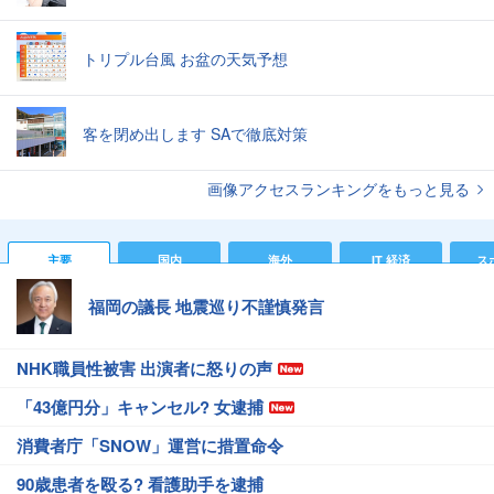
トリプル台風 お盆の天気予想
客を閉め出します SAで徹底対策
画像アクセスランキングをもっと見る
主要
国内
海外
IT 経済
ス
福岡の議長 地震巡り不謹慎発言
NHK職員性被害 出演者に怒りの声
「43億円分」キャンセル? 女逮捕
消費者庁「SNOW」運営に措置命令
90歳患者を殴る? 看護助手を逮捕