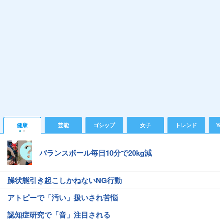
健康
芸能
ゴシップ
女子
トレンド
Y
バランスボール毎日10分で20kg減
躁状態引き起こしかねないNG行動
アトピーで「汚い」扱いされ苦悩
認知症研究で「音」注目される