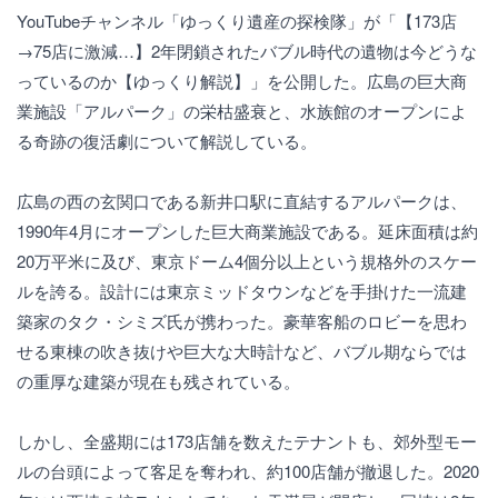
YouTubeチャンネル「ゆっくり遺産の探検隊」が「【173店
→75店に激減…】2年閉鎖されたバブル時代の遺物は今どうな
っているのか【ゆっくり解説】」を公開した。広島の巨大商
業施設「アルパーク」の栄枯盛衰と、水族館のオープンによ
る奇跡の復活劇について解説している。
広島の西の玄関口である新井口駅に直結するアルパークは、
1990年4月にオープンした巨大商業施設である。延床面積は約
20万平米に及び、東京ドーム4個分以上という規格外のスケー
ルを誇る。設計には東京ミッドタウンなどを手掛けた一流建
築家のタク・シミズ氏が携わった。豪華客船のロビーを思わ
せる東棟の吹き抜けや巨大な大時計など、バブル期ならでは
の重厚な建築が現在も残されている。
しかし、全盛期には173店舗を数えたテナントも、郊外型モー
ルの台頭によって客足を奪われ、約100店舗が撤退した。2020