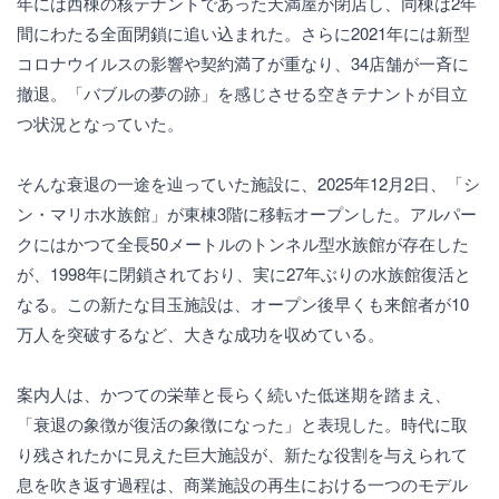
年には西棟の核テナントであった天満屋が閉店し、同棟は2年
間にわたる全面閉鎖に追い込まれた。さらに2021年には新型
コロナウイルスの影響や契約満了が重なり、34店舗が一斉に
撤退。「バブルの夢の跡」を感じさせる空きテナントが目立
つ状況となっていた。
そんな衰退の一途を辿っていた施設に、2025年12月2日、「シ
ン・マリホ水族館」が東棟3階に移転オープンした。アルパー
クにはかつて全長50メートルのトンネル型水族館が存在した
が、1998年に閉鎖されており、実に27年ぶりの水族館復活と
なる。この新たな目玉施設は、オープン後早くも来館者が10
万人を突破するなど、大きな成功を収めている。
案内人は、かつての栄華と長らく続いた低迷期を踏まえ、
「衰退の象徴が復活の象徴になった」と表現した。時代に取
り残されたかに見えた巨大施設が、新たな役割を与えられて
息を吹き返す過程は、商業施設の再生における一つのモデル