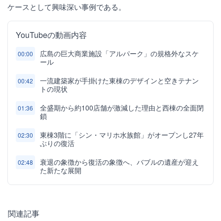
ケースとして興味深い事例である。
YouTubeの動画内容
広島の巨大商業施設「アルパーク」の規格外なスケ
00:00
ール
一流建築家が手掛けた東棟のデザインと空きテナン
00:42
トの現状
全盛期から約100店舗が激減した理由と西棟の全面閉
01:36
鎖
東棟3階に「シン・マリホ水族館」がオープンし27年
02:30
ぶりの復活
衰退の象徴から復活の象徴へ、バブルの遺産が迎え
02:48
た新たな展開
関連記事