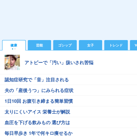
健康
芸能
ゴシップ
女子
トレンド
Y
アトピーで「汚い」扱いされ苦悩
認知症研究で「音」注目される
夫の「産後うつ」にみられる症状
1日10回 お腹引き締まる簡単習慣
太りにくいアイス 栄養士が解説
血圧を下げる飲みもの 選び方は
毎日早歩き 1年で何キロ痩せるか