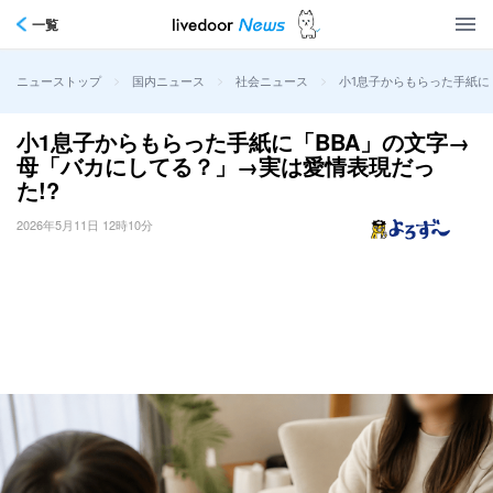
一覧
>
>
>
小1息子からもらった手紙に
ニューストップ
国内ニュース
社会ニュース
小1息子からもらった手紙に「BBA」の文字→
母「バカにしてる？」→実は愛情表現だっ
た!?
2026年5月11日 12時10分