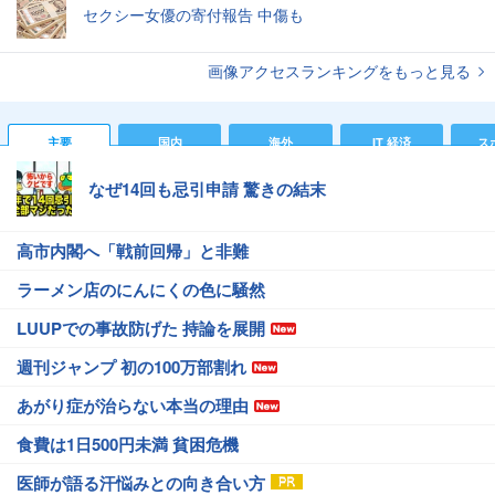
セクシー女優の寄付報告 中傷も
画像アクセスランキングをもっと見る
主要
国内
海外
IT 経済
ス
なぜ14回も忌引申請 驚きの結末
高市内閣へ「戦前回帰」と非難
ラーメン店のにんにくの色に騒然
LUUPでの事故防げた 持論を展開
週刊ジャンプ 初の100万部割れ
あがり症が治らない本当の理由
食費は1日500円未満 貧困危機
医師が語る汗悩みとの向き合い方