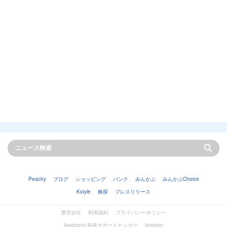
Peachy
ブログ
ショッピング
バンク
みんかぶ
みんかぶChoice
Kstyle
株探
プレスリリース
運営会社
利用規約
プライバシーポリシー
livedoorお客様サポートセンター
livedoor