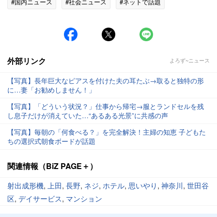
#国内ニュース
#社会ニュース
#ネットで話題
外部リンク
よろず~ニュース
【写真】長年巨大なピアスを付けた夫の耳たぶ→取ると独特の形
に…妻「お勧めしません！」
【写真】「どういう状況？」仕事から帰宅→服とランドセルを残
し息子だけが消えていた…“あるある光景”に共感の声
【写真】毎朝の「何食べる？」を完全解決！主婦の知恵 子どもた
ちの選択式朝食ボードが話題
関連情報（BiZ PAGE＋）
射出成形機
,
上田
,
長野
,
ネジ
,
ホテル
,
思いやり
,
神奈川
,
世田谷
区
,
デイサービス
,
マンション