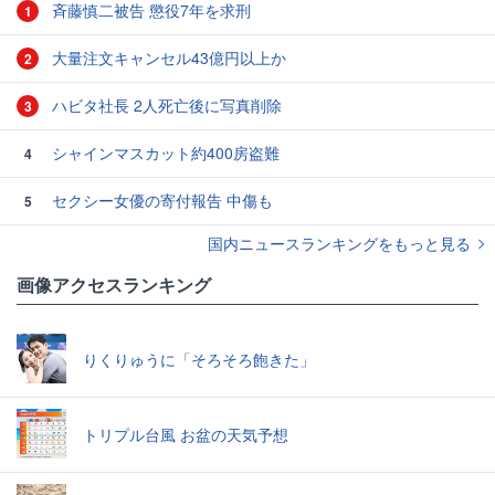
斉藤慎二被告 懲役7年を求刑
1
大量注文キャンセル43億円以上か
2
ハビタ社長 2人死亡後に写真削除
3
シャインマスカット約400房盗難
4
セクシー女優の寄付報告 中傷も
5
国内ニュースランキングをもっと見る
画像アクセスランキング
りくりゅうに「そろそろ飽きた」
トリプル台風 お盆の天気予想