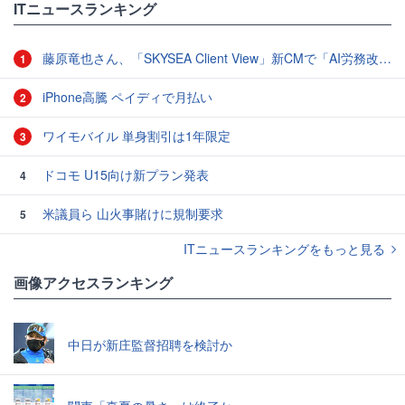
ITニュースランキング
藤原竜也さん、「SKYSEA Client View」新CMで「AI労務改善」をアピール 働き方をAIが分析したら「すぐに休んで」と言われる？
1
iPhone高騰 ペイディで月払い
2
ワイモバイル 単身割引は1年限定
3
ドコモ U15向け新プラン発表
4
米議員ら 山火事賭けに規制要求
5
ITニュースランキングをもっと見る
画像アクセスランキング
中日が新庄監督招聘を検討か