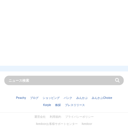
Peachy
ブログ
ショッピング
バンク
みんかぶ
みんかぶChoice
Kstyle
株探
プレスリリース
運営会社
利用規約
プライバシーポリシー
livedoorお客様サポートセンター
livedoor