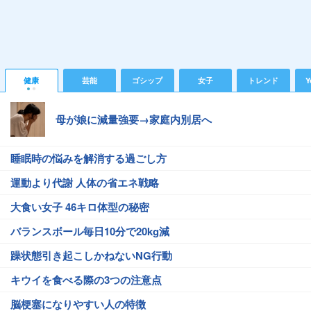
健康
芸能
ゴシップ
女子
トレンド
Y
母が娘に減量強要→家庭内別居へ
睡眠時の悩みを解消する過ごし方
運動より代謝 人体の省エネ戦略
大食い女子 46キロ体型の秘密
バランスボール毎日10分で20kg減
躁状態引き起こしかねないNG行動
キウイを食べる際の3つの注意点
脳梗塞になりやすい人の特徴