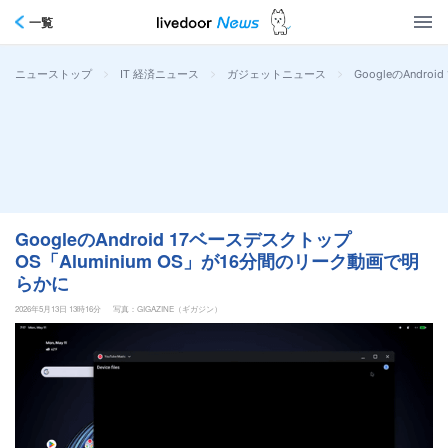
一覧
>
>
>
GoogleのAndr
ニューストップ
IT 経済ニュース
ガジェットニュース
GoogleのAndroid 17ベースデスクトップ
OS「Aluminium OS」が16分間のリーク動画で明
らかに
2026年5月13日 13時16分
写真：GIGAZINE（ギガジン）