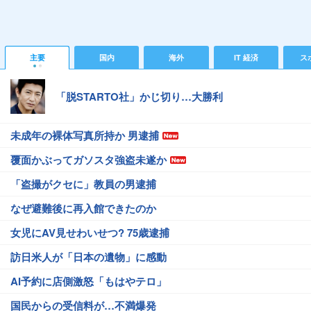
主要
国内
海外
IT 経済
ス
「脱STARTO社」かじ切り…大勝利
未成年の裸体写真所持か 男逮捕
覆面かぶってガソスタ強盗未遂か
「盗撮がクセに」教員の男逮捕
なぜ避難後に再入館できたのか
女児にAV見せわいせつ? 75歳逮捕
訪日米人が「日本の遺物」に感動
AI予約に店側激怒「もはやテロ」
国民からの受信料が…不満爆発