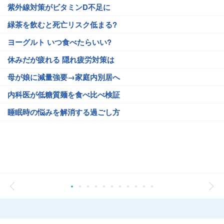
紫外線対策がビタミンD不足に
緑茶を飲むと死亡リスク低まる?
ヨーグルト いつ食べたらいい?
休みだが疲れる 隠れ疲労対策は
母が娘に減量強要→家庭内別居へ
内科医が低糖質麺を食べ比べ検証
睡眠時の悩みを解消する過ごし方