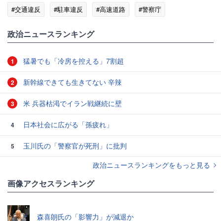
#交通違反
#駐車違反
#高速道路
#警察庁
政治ニュースランキング
猛暑でも「冷房を控える」7割超
1
新幹線できても生きてない 辛辣
2
米 兵器枯渇でイラン戦継続に壁
3
日本社会に広がる「孫疲れ」
4
玉川氏の「警察官が死刑」に批判
5
政治ニュースランキングをもっと見る
画像アクセスランキング
森喜朗氏の「影響力」が減退か