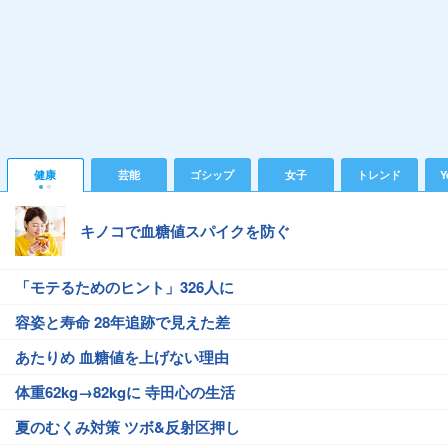
健康
芸能
ゴシップ
女子
トレンド
Y
キノコで血糖値スパイクを防ぐ
「モテるためのヒント」326人に
容姿と寿命 28年追跡で見えた差
あたりめ 血糖値を上げない理由
体重62kg→82kgに 寺田心の生活
夏のむくみ対策 ツボ&反射区押し