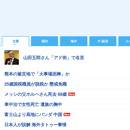
主要
国内
海外
IT 経済
ス
山田五郎さん「アド街」で名言
熊本の被災地で「火事場泥棒」か
25歳国税職員が脱税か 懲戒免職
メッシの父ホルヘさん死去 68歳
車中泊で女性死亡 遺族の胸中
富士山より高地にパンダ 中国
日本人が誤解 海外タトゥー事情