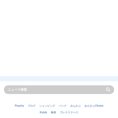
Peachy
ブログ
ショッピング
バンク
みんかぶ
みんかぶChoice
Kstyle
株探
プレスリリース