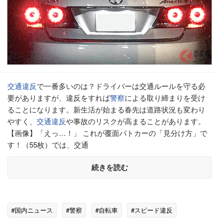
交通違反
で一番多いのは？ドライバーは交通ルールを守る必
要がありますが、違反をすれば
警察
による取り締まりを受け
ることになります。新生活が始まる春先は道路状況も変わり
やすく、
交通違反
や事故のリスクが高まることがあります。
【画像】「えっ…！」 これが覆面パトカーの「見分け方」で
す！（55枚）では、交通
続きを読む
#国内ニュース
#警察
#自転車
#スピード違反