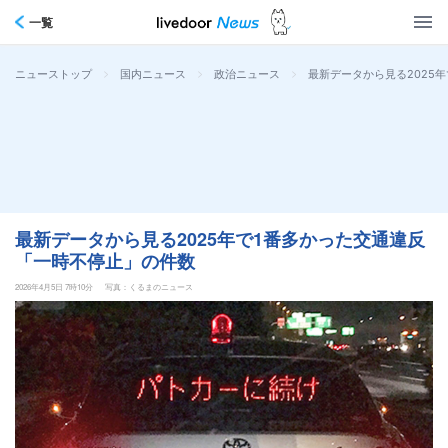
一覧
>
>
>
最新データから見る2025
ニューストップ
国内ニュース
政治ニュース
最新データから見る2025年で1番多かった交通違反
「一時不停止」の件数
2026年4月5日 7時10分
写真：くるまのニュース