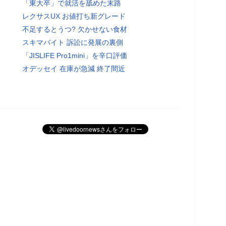
「東大卒」で就活を舐めた末路
レクサスUX お値打ち新グレード
不足するとうつ? 欠かせない食材
スキマバイト 訴訟に発展の裏側
「JISLIFE Pro1mini」を辛口評価
オデッセイ 在庫が急減 終了間近