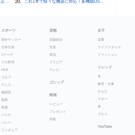
付開始
20.
これ1本で様々な機器に対応！多機能USB充電ケーブル「10in1オクトパスケーブル」【カリスマ店長の一押し】
スポーツ
芸能
女子
海外サッカー
芸能総合
恋愛
日本代表
音楽
ライフスタイル
Jリーグ
韓流
ファッション
プロ野球
グラビア
トレンド
MLB
テレビ
本
ゴルフ
ゴシップ
教育・仕事
テニス
からだ
格闘技
映画
マネー
競馬
レビュー
車
相撲
プレゼント
グルメ
バスケ
特集
バレー
YouTube
フィギュア