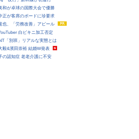
美和が卓球の国際大会で優勝
中正が客席のボードに珍要求
竜也、「労務改善」アピール
ouTuber 白ビキニ加工否定
VANT「別班」リアルな実態とは
大毅&濱田崇裕 結婚W発表
子の認知症 老老介護に不安