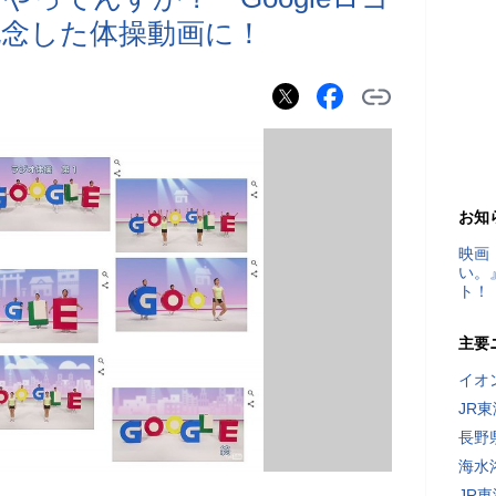
記念した体操動画に！
お知
映画
い。
ト！
主要
イオ
JR
長野
海水
JR