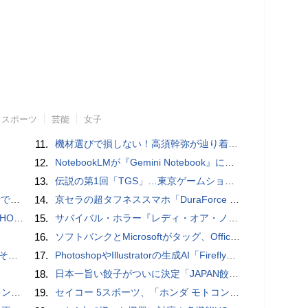
スポーツ
芸能
女子
11.
機材選びで損しない！高須幹弥が辿り着いた「大当り」の神マイクとは
12.
NotebookLMが『Gemini Notebook』に大リニューアル！自らコードを書いてデータ分析もできる、Gemini連携＆全機能を完全解説！
13.
伝説の第1回「TGS」…東京ゲームショウ&#039;96と、当時のベストゲーム10本：レトロゲーム浪漫街道
」レビュー
14.
京セラの超タフネススマホ「DuraForce PRO 2」はアクションカムとしても優秀
3モデル
15.
サバイバル・ホラー『レディ・オア・ノット 2』の新本編映像、【バスタイム編】が公開
16.
ソフトバンクとMicrosoftがタッグ、Officeツール「Teams」に03電話を統合
の他
17.
PhotoshopやIllustratorの生成AI「Firefly」がクレジット制を導入し有料プランでも画像生成枚数が制限されるように
18.
日本一旨い餃子がついに決定「JAPAN餃子大賞2026」授賞式 / コードレスでどこでも使える、電動エアダスター【まとめ記事】
判に対応
19.
セイコー 5スポーツ、「ホンダ モトコンポ」とのコラボレーション限定モデル / スタミナ満点の「鉄板ワイルドからテキ定食」【まとめ記事】