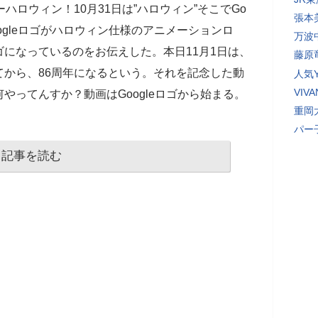
ハロウィン！10月31日は”ハロウィン”そこでGo
張本
oogleロゴがハロウィン仕様のアニメーションロ
万波
になっているのをお伝えした。本日11月1日は、
藤原
から、86周年になるという。それを記念した動
人気Y
VI
やってんすか？動画はGoogleロゴから始まる。
重岡
パー
記事を読む