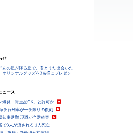
らせ
『あの星が降る丘で、君とまた出会いた
』オリジナルグッズを3名様にプレゼン
ニュース
ン爆発「貴重品OK」と許可か
東海夜行列車が一夜限りの復刻
県知事選挙 現職が当選確実
浴で3人が流される 1人死亡
東海「夜行」新幹線が初運行