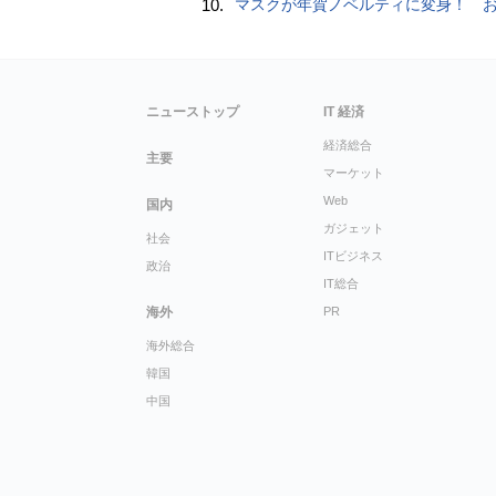
10.
マスクが年賀ノベルティに変身！ お正月特別パッケージの注文受
ニューストップ
IT 経済
経済総合
主要
マーケット
Web
国内
ガジェット
社会
ITビジネス
政治
IT総合
海外
PR
海外総合
韓国
中国