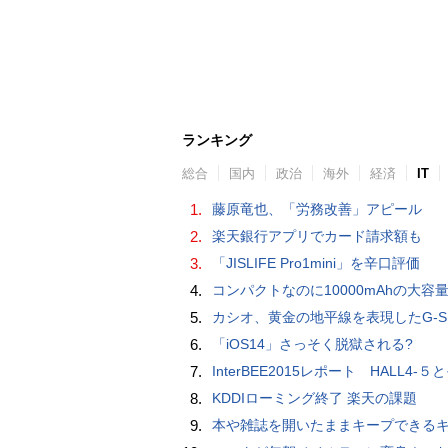
ランキング
総合
国内
政治
海外
経済
IT
1.
藤原竜也、「労務改善」アピール
2.
楽天銀行アプリでカード請求額も
3.
「JISLIFE Pro1mini」を辛口評価
4.
コンパクトなのに10000mAhの大容量で最大3台のデバイスを同時充電できる半固体モバイルバッテリー「SMARTCOBY Pro SLIM SS
5.
カシオ、黄金の地平線を表現したG-SHOCK「MASTER IN HORIZON GOLD」
6.
「iOS14」さっそく脱獄される?
7.
InterBEE2015レポート HALL4-５とそ
8.
KDDIローミング終了 楽天の課題
9.
本や雑誌を開いたままキープできるキングジムのブッククリップ「ツイップ」レビュー、 伸縮してA6～B5