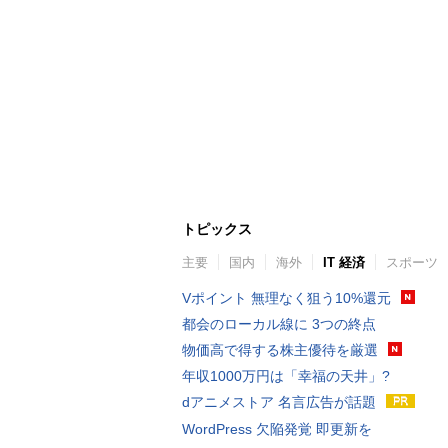
トピックス
主要
国内
海外
IT 経済
スポーツ
Vポイント 無理なく狙う10%還元
都会のローカル線に 3つの終点
物価高で得する株主優待を厳選
年収1000万円は「幸福の天井」?
dアニメストア 名言広告が話題
WordPress 欠陥発覚 即更新を