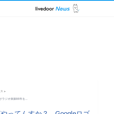
ース
>
ゴがラジオ体操86年を…
何やってんすか？ Googleロゴ