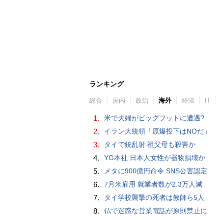
ランキング
総合
国内
政治
海外
経済
IT
1.
米で夫婦がビッグフットに遭遇?
2.
イラン大統領「原爆投下はNOだ」
3.
タイで銃乱射 祖父母も殺害か
4.
YG本社 日本人女性が器物損壊か
5.
メタに900億円命令 SNS公害認定
6.
7月米雇用 就業者数が2.3万人減
7.
タイ学校襲撃の死者は教師ら5人
8.
仏で迷惑な営業電話が原則禁止に