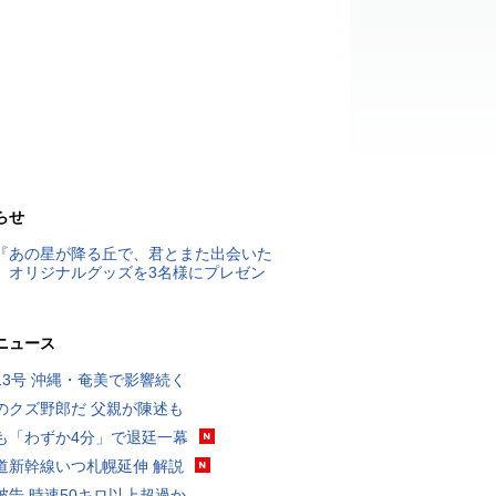
らせ
『あの星が降る丘で、君とまた出会いた
』オリジナルグッズを3名様にプレゼン
ニュース
13号 沖縄・奄美で影響続く
のクズ野郎だ 父親が陳述も
も「わずか4分」で退廷一幕
道新幹線いつ札幌延伸 解説
被告 時速50キロ以上超過か