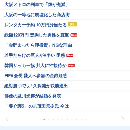
大阪メトロの列車で「煙が充満」
大阪の一等地に廃墟化した商店街
レンタカー予約 10万円分当たる
総額120万円 豊胸した男性を直撃
「金貯まったら即投資」NGな理由
若手だらけの巨人がV争い 困惑
韓国サッカー協 邦人に性接待か
FIFA会長 愛人へ多額の金銭疑惑
絶対勝つでぇ! 久保凛が決勝進出
俳優の及川光博が結婚を発表
「要介護5」の志茂田景樹氏 今は