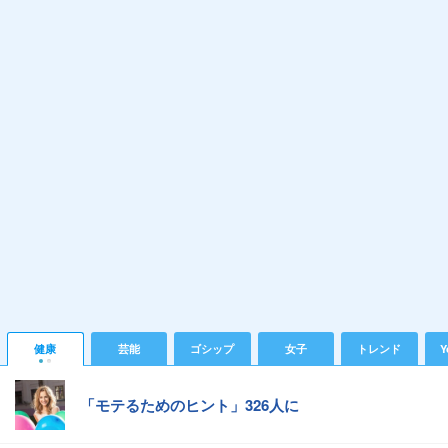
健康
芸能
ゴシップ
女子
トレンド
Y
「モテるためのヒント」326人に