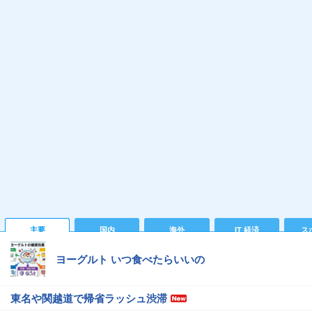
主要
国内
海外
IT 経済
ス
ヨーグルト いつ食べたらいいの
東名や関越道で帰省ラッシュ渋滞