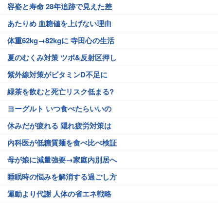
容姿と寿命 28年追跡で見えた差
あたりめ 血糖値を上げない理由
体重62kg→82kgに 寺田心の生活
夏のむくみ対策 ツボ&反射区押し
紫外線対策がビタミンD不足に
緑茶を飲むと死亡リスク低まる?
ヨーグルト いつ食べたらいいの
休みだが疲れる 隠れ疲労対策は
内科医が低糖質麺を食べ比べ検証
母が娘に減量強要→家庭内別居へ
睡眠時の悩みを解消する過ごし方
運動より代謝 人体の省エネ戦略