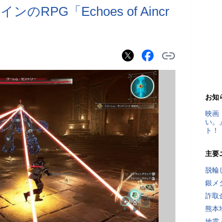
PG「Echoes of Aincr
お知
映画
い。
ト！
主要
脱輪
銀メ
詐取
熊本
地震