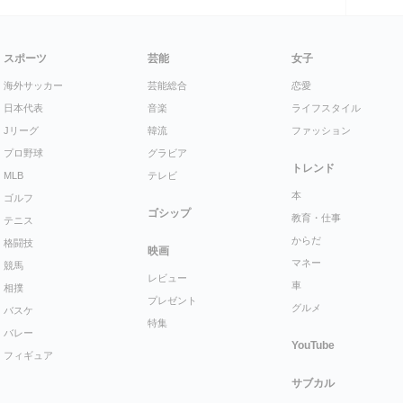
スポーツ
芸能
女子
海外サッカー
芸能総合
恋愛
日本代表
音楽
ライフスタイル
Jリーグ
韓流
ファッション
プロ野球
グラビア
トレンド
MLB
テレビ
本
ゴルフ
ゴシップ
教育・仕事
テニス
からだ
格闘技
映画
マネー
競馬
レビュー
車
相撲
プレゼント
グルメ
バスケ
特集
バレー
YouTube
フィギュア
サブカル