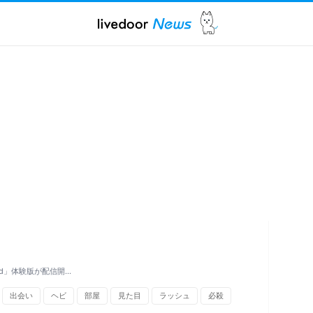
rad」体験版が配信開…
出会い
ヘビ
部屋
見た目
ラッシュ
必殺