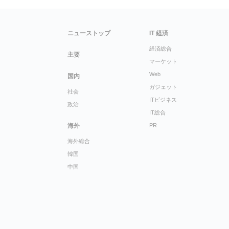
ニューストップ
IT 経済
経済総合
主要
マーケット
Web
国内
ガジェット
社会
ITビジネス
政治
IT総合
海外
PR
海外総合
韓国
中国