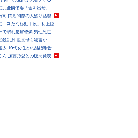
に完全防備姿「金を出せ」
寿司 閉店間際の大盛り話題
に「新たな移動手段」初上陸
汗で濡れ皮膚乾燥 男性死亡
で銃乱射 祖父母も殺害か
優太 10代女性との結婚報告
くん 加藤乃愛との破局発表