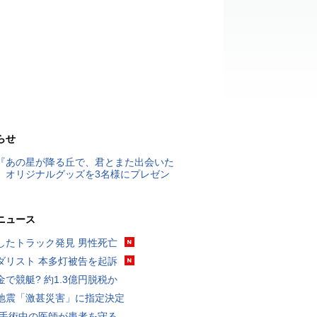
らせ
『あの星が降る丘で、君とまた出会いた
』オリジナルグッズを3名様にプレゼン
ニュース
したトラック発見 男性死亡
ダリスト 本多灯被告を起訴
金で競艇? 約1.3億円脱税か
地震「激甚災害」に指定決定
 手術中の医師が患者を守る