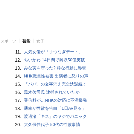
スポーツ
芸能
女子
11.
人気女優が「手つなぎデート」
12.
ちいかわ 14日間で興収50億突破
13.
みな実を守った? 粋な行動に称賛
14.
NHK職員性被害 出演者に怒りの声
15.
「パパ」の文字消え完全沈黙続く
16.
黒木啓司氏 逮捕されていたか
17.
受信料が…NHKの対応に不満爆発
18.
薄幸が性欲を告白「1日AV見る」
19.
渡邊渚「キス」のヤジでパニック
20.
大久保佳代子 50代の性欲事情