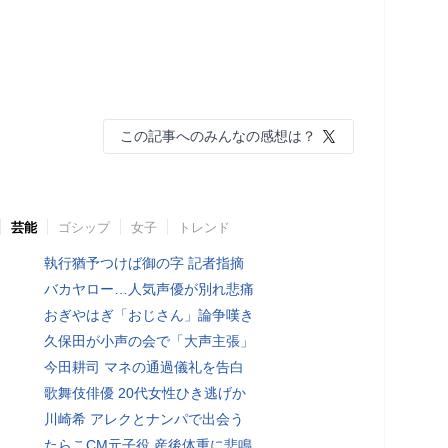
この記事へのみんなの感想は？
芸能
ゴシップ
女子
トレンド
執行猶予つけば御の字 記者指摘
バカヤロー…人気声優が別れ悲痛
おぎやはぎ「おじさん」論争嘆き
久保田が小声の会で「大声主張」
今田耕司 マネの通過儀礼を告白
歌舞伎俳優 20代女性ひき逃げか
川崎希 アレクとナンパで出会う
たらこCM元子役 産後体重に悲鳴