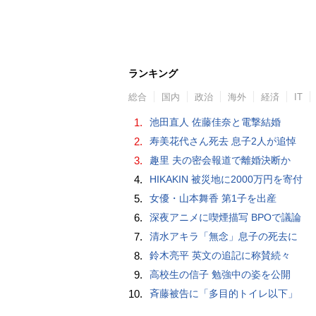
ランキング
総合
国内
政治
海外
経済
IT
1.
池田直人 佐藤佳奈と電撃結婚
2.
寿美花代さん死去 息子2人が追悼
3.
趣里 夫の密会報道で離婚決断か
4.
HIKAKIN 被災地に2000万円を寄付
5.
女優・山本舞香 第1子を出産
6.
深夜アニメに喫煙描写 BPOで議論
7.
清水アキラ「無念」息子の死去に
8.
鈴木亮平 英文の追記に称賛続々
9.
高校生の信子 勉強中の姿を公開
10.
斉藤被告に「多目的トイレ以下」