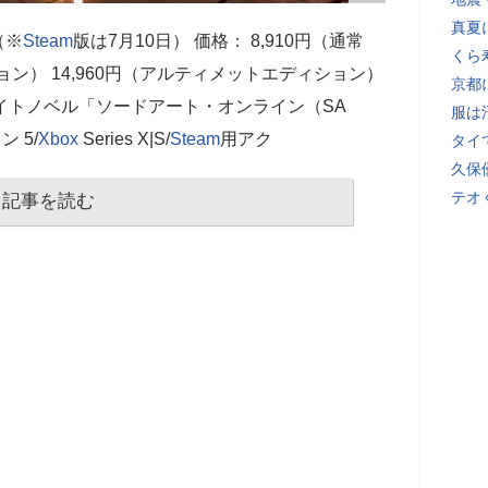
真夏
 （※
Steam
版は7月10日） 価格： 8,910円（通常
くら
ション） 14,960円（アルティメットエディション）
京都
イトノベル「ソードアート・オンライン（SA
服は
 5/
Xbox
Series X|S/
Steam
用アク
タイ
久保
テオ
記事を読む