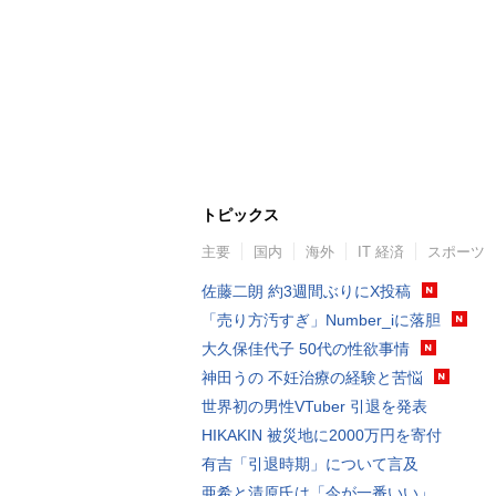
トピックス
主要
国内
海外
IT 経済
スポーツ
佐藤二朗 約3週間ぶりにX投稿
「売り方汚すぎ」Number_iに落胆
大久保佳代子 50代の性欲事情
神田うの 不妊治療の経験と苦悩
世界初の男性VTuber 引退を発表
HIKAKIN 被災地に2000万円を寄付
有吉「引退時期」について言及
亜希と清原氏は「今が一番いい」