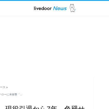
ュース
>
チローに米衝撃「…
」 現役引退から7年…色褪せ