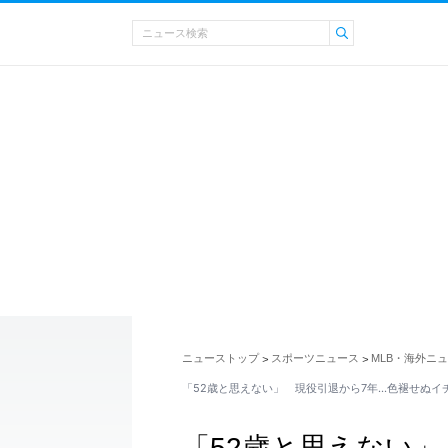
ニューストップ
スポーツニュース
MLB・海外ニ
>
>
「52歳と思えない」 現役引退から7年…色褪せぬイ
「52歳と思えない