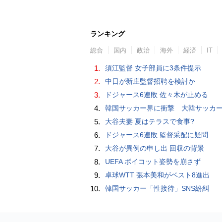
ランキング
総合
国内
政治
海外
経済
IT
1.
須江監督 女子部員に3条件提示
2.
中日が新庄監督招聘を検討か
3.
ドジャース6連敗 佐々木が止める
4.
韓国サッカー界に衝撃 大韓サッカー協会に外国人審判への“性的接待”疑惑 韓国メディア
5.
大谷夫妻 夏はテラスで食事?
6.
ドジャース6連敗 監督采配に疑問
7.
大谷が異例の申し出 回収の背景
8.
UEFA ボイコット姿勢を崩さず
9.
卓球WTT 張本美和がベスト8進出
10.
韓国サッカー「性接待」SNS紛糾