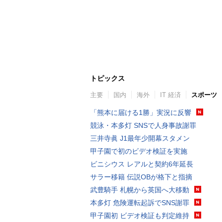
トピックス
主要
国内
海外
IT 経済
スポーツ
「熊本に届ける1勝」実況に反響
競泳・本多灯 SNSで人身事故謝罪
三井寺眞 J1最年少開幕スタメン
甲子園で初のビデオ検証を実施
ビニシウス レアルと契約6年延長
サラー移籍 伝説OBが格下と指摘
武豊騎手 札幌から英国へ大移動
本多灯 危険運転起訴でSNS謝罪
甲子園初 ビデオ検証も判定維持