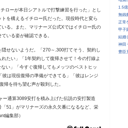
1.
イチローが本日シアトルで打撃練習を行った」とし
無銭
ットを構えるイチロー氏だった。現役時代と変ら
正常
ている。また、マリナーズ公式Xではイチロー氏の
甲子
せている姿が確認できる。
結婚
神田
せないようだ。「270～.300打てそう、契約し
豊臣
入れたい」「1年契約して復帰させて！今の打線よ
褪せない」「今すぐ復帰してもメッツのベストヒッ
「彼は現役復帰の準備ができてる」「彼はレンジ
役復帰を待ち望む声が殺到した。
ャー通算3089安打を積み上げた伝説の安打製造
「51」がマリナーズの永久欠番になるなど、栄
unt編集部）