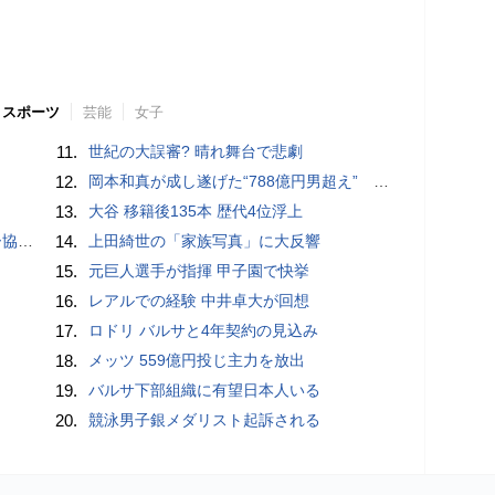
スポーツ
芸能
女子
11.
世紀の大誤審? 晴れ舞台で悲劇
12.
岡本和真が成し遂げた“788億円男超え” いつのまにか「3位」…見据える球団記録更新
13.
大谷 移籍後135本 歴代4位浮上
が報道
14.
上田綺世の「家族写真」に大反響
15.
元巨人選手が指揮 甲子園で快挙
16.
レアルでの経験 中井卓大が回想
17.
ロドリ バルサと4年契約の見込み
18.
メッツ 559億円投じ主力を放出
19.
バルサ下部組織に有望日本人いる
20.
競泳男子銀メダリスト起訴される