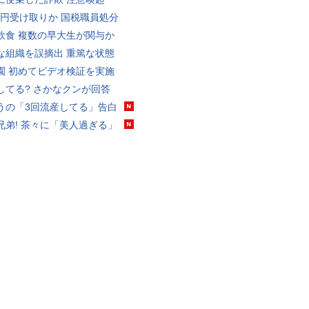
5億円受け取りか 国税職員処分
飲食 複数の早大生が関与か
な組織を誤摘出 重篤な状態
園 初めてビデオ検証を実施
してる? さかなクンが回答
うの「3回流産してる」告白
兄弟! 茶々に「美人過ぎる」