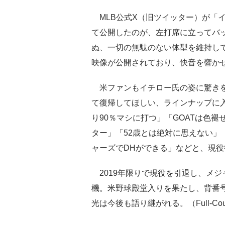
MLB公式X（旧ツイッター）が「
て公開したのが、左打席に立ってバ
ぬ、一切の無駄のない体型を維持し
映像が公開されており、快音を響か
米ファンもイチロー氏の姿に驚きを隠
て復帰してほしい、ラインナップに
り90％マシに打つ」「GOATは色
ター」「52歳とは絶対に思えない」
ャーズでDHができる」などと、現
2019年限りで現役を引退し、メジ
機。米野球殿堂入りを果たし、背番号
光は今後も語り継がれる。（Full-Co