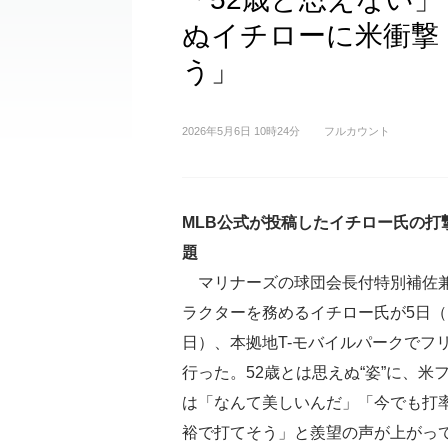
ぬイチローに米衝撃「
う」
2026年5月6日 10時24分
フルカウント
MLB公式が投稿したイチロー氏の打
題
マリナーズの球団会長付特別補佐
ラクターを務めるイチロー氏が5日（
日）、本拠地T-モバイルパークでフ
行った。52歳とは思えぬ“姿”に、米
は「なんて美しいんだ」「今でも打率.
裕で打てそう」と羨望の声が上がっ