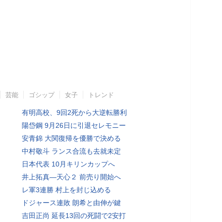
芸能
ゴシップ
女子
トレンド
有明高校、9回2死から大逆転勝利
陽岱鋼 9月26日に引退セレモニー
安青錦 大関復帰を優勝で決める
中村敬斗 ランス合流も去就未定
日本代表 10月キリンカップへ
井上拓真―天心２ 前売り開始へ
レ軍3連勝 村上を封じ込める
ドジャース連敗 朗希と由伸が鍵
吉田正尚 延長13回の死闘で2安打