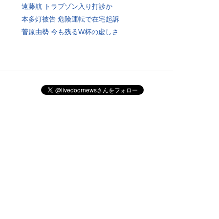
遠藤航 トラブゾン入り打診か
本多灯被告 危険運転で在宅起訴
菅原由勢 今も残るW杯の虚しさ