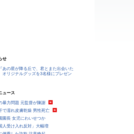
らせ
『あの星が降る丘で、君とまた出会いた
』オリジナルグッズを3名様にプレゼン
ニュース
の暴力問題 元監督が陳謝
汗で濡れ皮膚乾燥 男性死亡
園園長 女児にわいせつか
国人受け入れ反対」大幅増
に便乗した詐欺 注意喚起