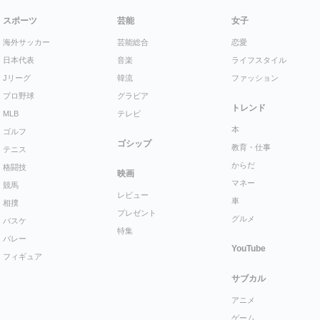
スポーツ
芸能
女子
海外サッカー
芸能総合
恋愛
日本代表
音楽
ライフスタイル
Jリーグ
韓流
ファッション
プロ野球
グラビア
トレンド
MLB
テレビ
本
ゴルフ
ゴシップ
教育・仕事
テニス
からだ
格闘技
映画
マネー
競馬
レビュー
車
相撲
プレゼント
グルメ
バスケ
特集
バレー
YouTube
フィギュア
サブカル
アニメ
ゲーム