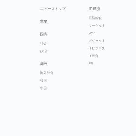
ニューストップ
IT 経済
経済総合
主要
マーケット
Web
国内
ガジェット
社会
ITビジネス
政治
IT総合
海外
PR
海外総合
韓国
中国