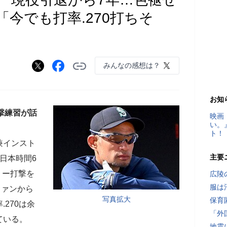
今でも打率.270打ちそ
みんなの感想は？
お知
撃練習が話
映画
い。
ト！
兼インスト
主要
日本時間6
リー打撃を
広陵
服は
ファンから
写真拡大
保育
270は余
「外
ている。
地震