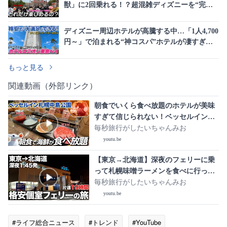
獣」に2回乗れる！？超混雑ディズニーを“完全
攻略”する神ルートが話題
ディズニー周辺ホテルが高騰する中…「1人4,700
円～」で泊まれる“神コスパ”ホテルが凄すぎ
た！天然温泉＆豪華ビュッフェに「もうここ以
外考えられない」
もっと見る
関連動画（外部リンク）
朝食でいくら食べ放題のホテルが美味
すぎて信じられない！ベッセルイン札
幌中島公園に宿泊！#北海道vlog #朝食
毎秒旅行がしたいちゃんみお
ブッフェ
youtu.be
【東京→北海道】深夜のフェリーに乗
って札幌味噌ラーメンを食べに行った
らすべてが最高すぎた【さんふらわあ
毎秒旅行がしたいちゃんみお
かむい】 大洗港から苫小牧港へ！
youtu.be
#ライフ総合ニュース
#トレンド
#YouTube