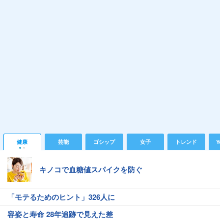
健康
芸能
ゴシップ
女子
トレンド
Y
キノコで血糖値スパイクを防ぐ
「モテるためのヒント」326人に
容姿と寿命 28年追跡で見えた差