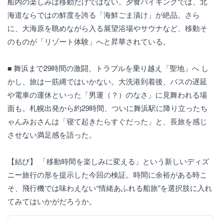
船内の楽しみは移動だけではない。夕食バイキングでは、北
海道ならではの鮮度を誇る「海鮮ごま漬け」が絶品。さら
に、大海原を眺めながら入る展望浴場やサウナなど、移動そ
のものが「リゾート体験」へと昇華されている。
■ 舞浜まで29時間の激闘、トラブルを乗り越え「聖地」へ し
かし、旅は一筋縄ではいかない。大洗港到着後、バスの遅延
や電車の運休といった「男運（？）のなさ」に見舞われる場
面も。札幌出発から約29時間、ついに舞浜駅に降り立ったち
ゃんみおさんは「寝て起きたらすぐだった」と、長旅を感じ
させない満足感を語った。
【結び】 「移動時間を楽しみに変える」という新しいディズ
ニー旅行の形を提示した今回の検証。時間に余裕がある時こ
そ、飛行機では味わえない“情緒あふれる船旅”を選択肢に入れ
てみてはいかがだろうか。