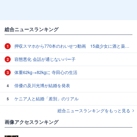
総合ニュースランキング
押収スマホから770本のわいせつ動画 15歳少女に酒と薬飲ませ性的暴行か 54歳男を再逮捕 「薬もありますよ」とSNSで誘い出し
1
容態悪化 会話が通じないパー子
2
体重62kg→82kgに 寺田心の生活
3
俳優の及川光博が結婚を発表
4
ケニア人と結婚「差別」のリアル
5
総合ニュースランキングをもっと見る
画像アクセスランキング