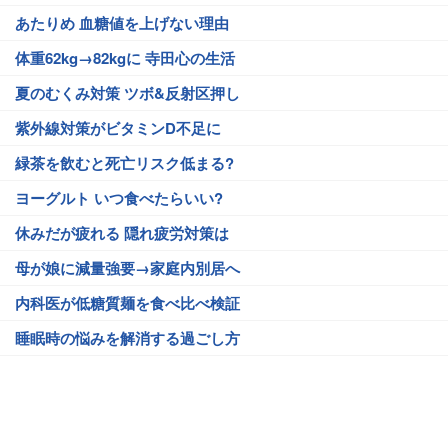
あたりめ 血糖値を上げない理由
体重62kg→82kgに 寺田心の生活
夏のむくみ対策 ツボ&反射区押し
紫外線対策がビタミンD不足に
緑茶を飲むと死亡リスク低まる?
ヨーグルト いつ食べたらいい?
休みだが疲れる 隠れ疲労対策は
母が娘に減量強要→家庭内別居へ
内科医が低糖質麺を食べ比べ検証
睡眠時の悩みを解消する過ごし方