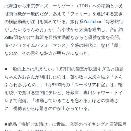
北海道から東京ディズニーリゾート（TDR）への移動といえ
ば飛行機が一般的だが、あえて「フェリー」を選択する驚き
の検証動画が注目を集めている。旅行系
YouTube
r「毎秒旅行
がしたいちゃんみお」が、苫小牧から大洗を経由し、合計約
29時間をかけて舞浜を目指す過酷ながらも優雅な旅を公開。
タイパ（タイムパフォーマンス）全盛の時代に、なぜ「船」
なのか。その意外な魅力が明らかになった。
■ 「船の上とは思えない」1.8万円の個室が快適すぎると話題
ちゃんみおさんが利用したのは、苫小牧～大洗を結ぶ「さん
ふらわあ ふらの」。1万8700円の「スーペリア和室」は、靴
を脱いで寛げる空間にテレビ、冷蔵庫、専用シャワー・トイ
レまで完備。「移動していることを忘れる」ほどの快適さ
に、視聴者からは驚きの声が上がっている。
■ 絶品「海鮮ごま漬け」に舌鼓。充実のバイキングと展望風呂