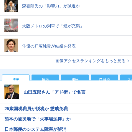
森喜朗氏の「影響力」が減退か
大阪メトロの列車で「煙が充満」
俳優の戸塚純貴が結婚を発表
画像アクセスランキングをもっと見る
主要
国内
海外
IT 経済
ス
山田五郎さん「アド街」で名言
25歳国税職員が脱税か 懲戒免職
熊本の被災地で「火事場泥棒」か
日本郵便のシステム障害が解消