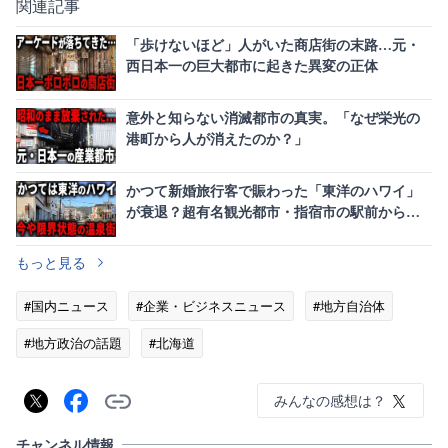
関連記事
「歩けないほど」人がいた商店街の末路…元・
西日本一の巨大都市に起きた異変の正体
意外と知らない消滅都市の真実。「なぜ栄光の
港町から人が消えたのか？」
かつて新婚旅行客で賑わった「東洋のハワイ」
が衰退？超有名観光都市・指宿市の駅前から人
が消えた意外な理由
もっと見る
#国内ニュース
#企業・ビジネスニュース
#地方自治体
#地方政治の話題
#北海道
みんなの感想は？
チャンネル情報