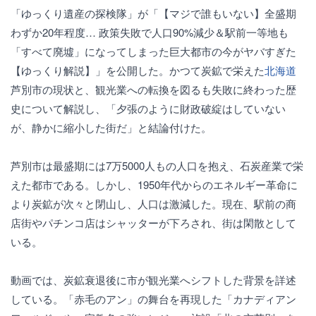
「ゆっくり遺産の探検隊」が「【マジで誰もいない】全盛期
わずか20年程度… 政策失敗で人口90%減少＆駅前一等地も
「すべて廃墟」になってしまった巨大都市の今がヤバすぎた
【ゆっくり解説】」を公開した。かつて炭鉱で栄えた
北海道
芦別市の現状と、観光業への転換を図るも失敗に終わった歴
史について解説し、「夕張のように財政破綻はしていない
が、静かに縮小した街だ」と結論付けた。
芦別市は最盛期には7万5000人もの人口を抱え、石炭産業で栄
えた都市である。しかし、1950年代からのエネルギー革命に
より炭鉱が次々と閉山し、人口は激減した。現在、駅前の商
店街やパチンコ店はシャッターが下ろされ、街は閑散として
いる。
動画では、炭鉱衰退後に市が観光業へシフトした背景を詳述
している。「赤毛のアン」の舞台を再現した「カナディアン