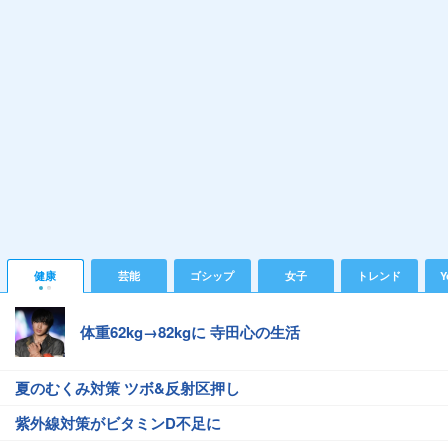
健康
芸能
ゴシップ
女子
トレンド
Y
体重62kg→82kgに 寺田心の生活
夏のむくみ対策 ツボ&反射区押し
紫外線対策がビタミンD不足に