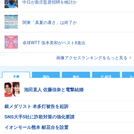
中日が新庄監督招聘を検討か
関東「真夏の暑さ」は終了か
卓球WTT 張本美和がベスト8進出
画像アクセスランキングをもっと見る
主要
国内
海外
IT 経済
ス
池田直人 佐藤佳奈と電撃結婚
銀メダリスト 本多灯被告を起訴
SNS大手5社に詐欺対策の強化要請
イオンモール熊本 献花台を設置