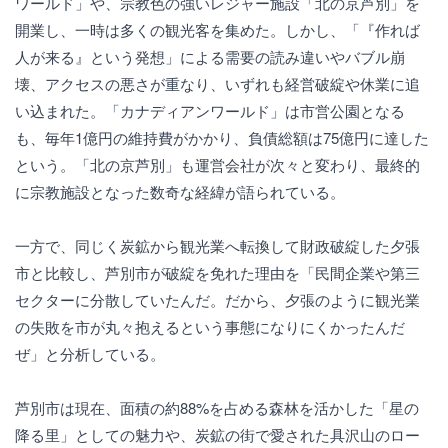
ワールド」や、宗教色の強いレジャー施設「北の京芦別」を
開業し、一時は多くの観光客を集めた。しかし、「『作れば
人が来る』という発想」による需要の読み違いやバブル崩
壊、アクセスの悪さが重なり、いずれも経営破綻や休業に追
い込まれた。「カナディアンワールド」は市営公園となる
も、毎年1億円の維持費がかかり、負債総額は75億円に達した
という。「北の京芦別」も運営会社が次々と変わり、最終的
に宗教施設となった数奇な経緯が語られている。
一方で、同じく炭鉱から観光業へ転換して財政破綻した夕張
市と比較し、芦別市が破綻を免れた理由を「民間企業や第三
セクターに分散していたんだ。だから、夕張のように観光業
の失敗を市が丸々抱えるという事態になりにくかったんだ
ぜ」と分析している。
芦別市は現在、面積の約88%を占める森林を活かした「星の
降る里」としての魅力や、炭鉱の街で愛された具沢山のロー