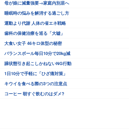
母が娘に減量強要→家庭内別居へ
睡眠時の悩みを解消する過ごし方
運動より代謝 人体の省エネ戦略
歯科の保健治療を巡る「大嘘」
大食い女子 46キロ体型の秘密
バランスボール毎日10分で20kg減
躁状態引き起こしかねないNG行動
1日10分で手軽に「ひざ痛対策」
キウイを食べる際の3つの注意点
コーヒー 朝すぐ飲むのはダメ?