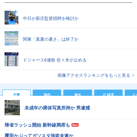
中日が新庄監督招聘を検討か
関東「真夏の暑さ」は終了か
ドジャース6連敗 佐々木が止める
画像アクセスランキングをもっと見る
主要
国内
海外
IT 経済
ス
未成年の裸体写真所持か 男逮捕
帰省ラッシュ開始 新幹線満席も
覆面かぶってガソスタ強盗未遂か