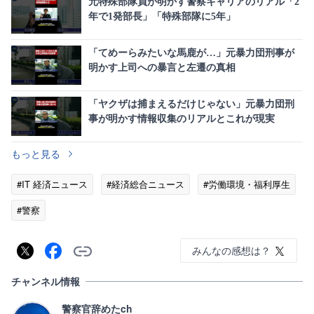
元特殊部隊員が明かす警察キャリアのリアル「2
年で1発部長」「特殊部隊に5年」
「てめーらみたいな馬鹿が…」元暴力団刑事が
明かす上司への暴言と左遷の真相
「ヤクザは捕まえるだけじゃない」元暴力団刑
事が明かす情報収集のリアルとこれが現実
もっと見る
#IT 経済ニュース
#経済総合ニュース
#労働環境・福利厚生
#警察
みんなの感想は？
チャンネル情報
警察官辞めたch