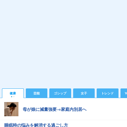
健康
芸能
ゴシップ
女子
トレンド
Y
母が娘に減量強要→家庭内別居へ
睡眠時の悩みを解消する過ごし方