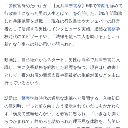
「
警察
官辞めたch」が「【元兵庫県
警察
】5年で
警察
を辞めて
行政書士になった男の人生とは？」を公開した。約5年間勤務
した兵庫県警を退職し、現在は行政書士やカフェバーの経営
者として活躍する男性にインタビューを実施。過酷な
警察
学
校時代のエピソードや、「法律を使って人を助ける」という
新たな仕事への熱い思いが語られた。
動画は、自己紹介からスタート。男性は高卒で兵庫県警に入
職し、主に交番勤務を経験した経歴を持つ。現在は行政書士
として、夜のお店の開業支援や高齢者の生前対策などを主に
行っているという。
話題は、
警察
学校時代の過酷な訓練へと展開する。入校初日
の整列時、ずっと前を向くよう指示されていたにもかかわら
ず「横見て整頓せんかい」と教官に怒られ、「いきなり胸ぐ
らつかまれて」辞めろと詰められた理不尽な体験を、苦笑い