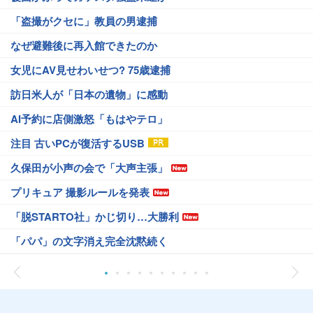
「盗撮がクセに」教員の男逮捕
なぜ避難後に再入館できたのか
女児にAV見せわいせつ? 75歳逮捕
訪日米人が「日本の遺物」に感動
AI予約に店側激怒「もはやテロ」
注目 古いPCが復活するUSB
久保田が小声の会で「大声主張」
プリキュア 撮影ルールを発表
「脱STARTO社」かじ切り…大勝利
「パパ」の文字消え完全沈黙続く