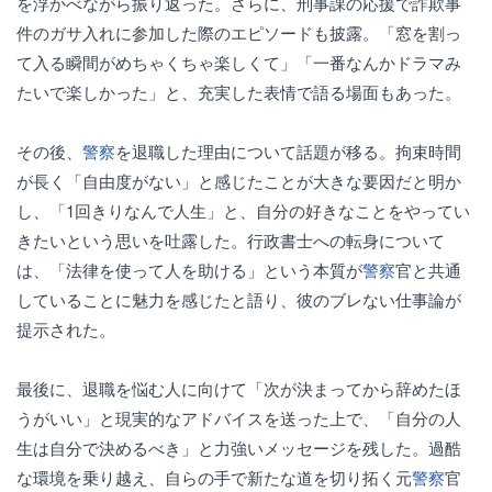
を浮かべながら振り返った。さらに、刑事課の応援で詐欺事
件のガサ入れに参加した際のエピソードも披露。「窓を割っ
て入る瞬間がめちゃくちゃ楽しくて」「一番なんかドラマみ
たいで楽しかった」と、充実した表情で語る場面もあった。
その後、
警察
を退職した理由について話題が移る。拘束時間
が長く「自由度がない」と感じたことが大きな要因だと明か
し、「1回きりなんで人生」と、自分の好きなことをやってい
きたいという思いを吐露した。行政書士への転身について
は、「法律を使って人を助ける」という本質が
警察
官と共通
していることに魅力を感じたと語り、彼のブレない仕事論が
提示された。
最後に、退職を悩む人に向けて「次が決まってから辞めたほ
うがいい」と現実的なアドバイスを送った上で、「自分の人
生は自分で決めるべき」と力強いメッセージを残した。過酷
な環境を乗り越え、自らの手で新たな道を切り拓く元
警察
官