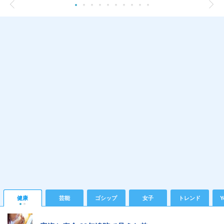
健康
芸能
ゴシップ
女子
トレンド
Y