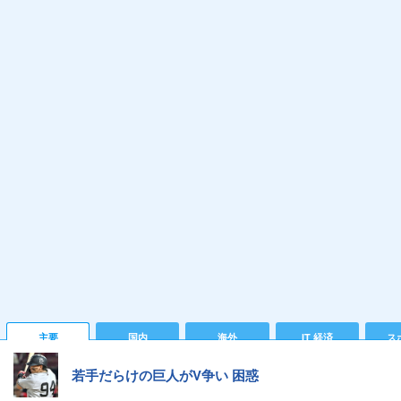
主要
国内
海外
IT 経済
ス
若手だらけの巨人がV争い 困惑