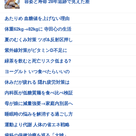
容姿と寿命 28年追跡で見えた差
あたりめ 血糖値を上げない理由
体重62kg→82kgに 寺田心の生活
夏のむくみ対策 ツボ&反射区押し
紫外線対策がビタミンD不足に
緑茶を飲むと死亡リスク低まる?
ヨーグルト いつ食べたらいいの
休みだが疲れる 隠れ疲労対策は
内科医が低糖質麺を食べ比べ検証
母が娘に減量強要→家庭内別居へ
睡眠時の悩みを解消する過ごし方
運動より代謝 人体の省エネ戦略
歯科の保健治療を巡る「大嘘」