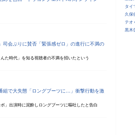
タイ
久保
テオ
黒木
」司会ぶりに賛否「緊張感ゼロ」の進行に不満の
もんた時代」を知る視聴者の不満を招いたという
番組で大失態「ロングブーツに…」衝撃行動を激
ーボ」出演時に泥酔しロングブーツに嘔吐したと告白