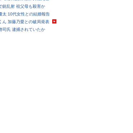
で銃乱射 祖父母も殺害か
優太 10代女性との結婚報告
くん 加藤乃愛との破局発表
啓司氏 逮捕されていたか