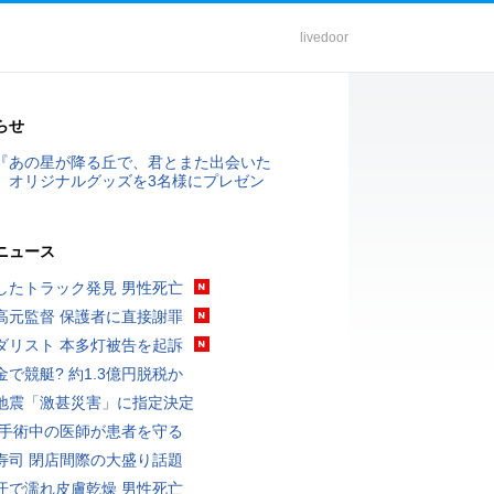
livedoor
らせ
『あの星が降る丘で、君とまた出会いた
』オリジナルグッズを3名様にプレゼン
ニュース
したトラック発見 男性死亡
高元監督 保護者に直接謝罪
ダリスト 本多灯被告を起訴
金で競艇? 約1.3億円脱税か
地震「激甚災害」に指定決定
 手術中の医師が患者を守る
寿司 閉店間際の大盛り話題
汗で濡れ皮膚乾燥 男性死亡