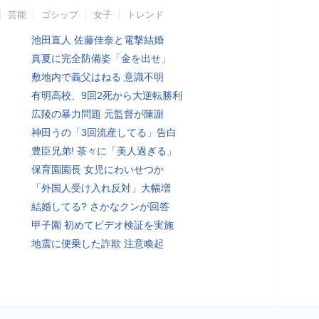
芸能
ゴシップ
女子
トレンド
池田直人 佐藤佳奈と電撃結婚
真夏に完全防備姿「金を出せ」
敷地内で義父はねる 意識不明
有明高校、9回2死から大逆転勝利
広陵の暴力問題 元監督が陳謝
神田うの「3回流産してる」告白
豊臣兄弟! 茶々に「美人過ぎる」
保育園園長 女児にわいせつか
「外国人受け入れ反対」大幅増
結婚してる? さかなクンが回答
甲子園 初めてビデオ検証を実施
地震に便乗した詐欺 注意喚起