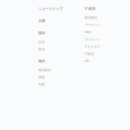
ニューストップ
IT 経済
経済総合
主要
マーケット
Web
国内
ガジェット
社会
ITビジネス
政治
IT総合
海外
PR
海外総合
韓国
中国