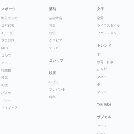
スポーツ
芸能
女子
海外サッカー
芸能総合
恋愛
日本代表
音楽
ライフスタイル
Jリーグ
韓流
ファッション
プロ野球
グラビア
トレンド
MLB
テレビ
本
ゴルフ
ゴシップ
教育・仕事
テニス
からだ
格闘技
映画
マネー
競馬
レビュー
車
相撲
プレゼント
グルメ
バスケ
特集
バレー
YouTube
フィギュア
サブカル
アニメ
ゲーム