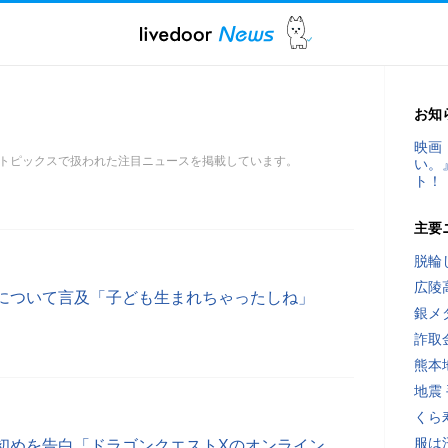
お知
映画
トピックスで扱われた注目ニュースを掲載しています。
い。
ト！
主要
脱輪
広陵
について言及「子ども生まれちゃったしね」
銀メ
詐取
熊本
地震
くら
服は
初めを告白「ドラゴンクエストXのオンライン