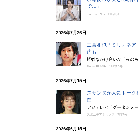
で…」
Entame Plex
11時0分
2026年7月26日
二宮和也「ミリオネア
声も
軽妙なかけ合いが「みの
Smart FLASH
19時10分
2026年7月15日
スザンヌが人気トーク
白
フジテレビ「グータンヌ
スポニチアネックス
7時7分
2026年6月15日