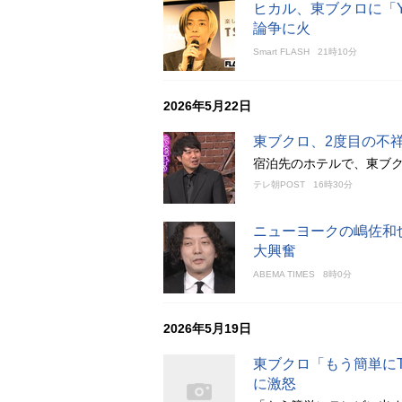
ヒカル、東ブクロに「Yo
論争に火
Smart FLASH
21時10分
2026年5月22日
東ブクロ、2度目の不
宿泊先のホテルで、東ブ
テレ朝POST
16時30分
ニューヨークの嶋佐和
大興奮
ABEMA TIMES
8時0分
2026年5月19日
東ブクロ「もう簡単に
に激怒