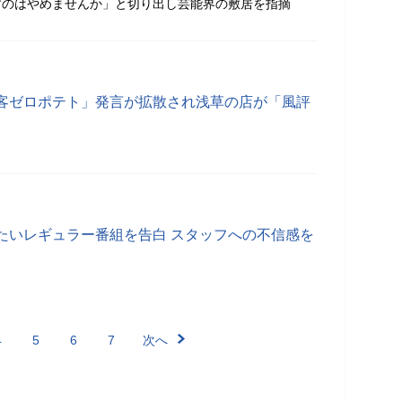
すのはやめませんか」と切り出し芸能界の敷居を指摘
客ゼロポテト」発言が拡散され浅草の店が「風評
たいレギュラー番組を告白 スタッフへの不信感を
4
5
6
7
次へ