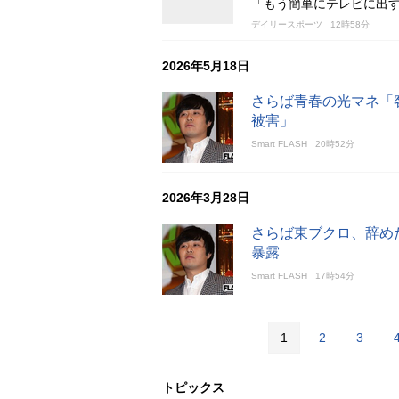
「もう簡単にテレビに出
デイリースポーツ
12時58分
2026年5月18日
さらば青春の光マネ「
被害」
Smart FLASH
20時52分
2026年3月28日
さらば東ブクロ、辞め
暴露
Smart FLASH
17時54分
1
2
3
トピックス