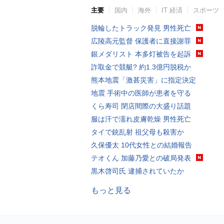
主要
国内
海外
IT 経済
スポーツ
脱輪したトラック発見 男性死亡
広陵高元監督 保護者に直接謝罪
銀メダリスト 本多灯被告を起訴
詐取金で競艇? 約1.3億円脱税か
熊本地震「激甚災害」に指定決定
地震 手術中の医師が患者を守る
くら寿司 閉店間際の大盛り話題
服は汗で濡れ皮膚乾燥 男性死亡
タイで銃乱射 祖父母も殺害か
久保優太 10代女性との結婚報告
テオくん 加藤乃愛との破局発表
黒木啓司氏 逮捕されていたか
もっと見る