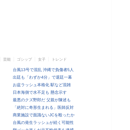
芸能
ゴシップ
女子
トレンド
台風13号で混乱 沖縄で負傷者5人
出廷も「わずか4分」で退廷一幕
お盆ラッシュ本格化 駅など混雑
日本海側で水不足も 懸念示す
最悪のクズ野郎だ 父親が陳述も
「絶対に奇形生まれる」医師反対
商業施設で面識ないJCを殴ったか
台風の発生ラッシュが続く可能性
卵パック盗んだ元五輪代表を逮捕