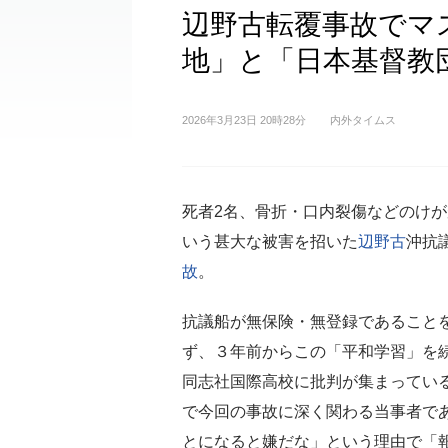
辺野古転覆事故でマ
地」と「日本基督教
2026年3月23日 20時28分
内外タイムス
死者2名、骨折・口内裂傷などのけが
いう甚大な被害を招いた
辺野古
沖抗
故
。
抗議船が無保険・無登録であること
ず、３年前からこの「平和学習」を
同志社国際高校に批判が集まってい
で今回の事故に深く関わる当事者で
とになると嫌だな」という理由で「