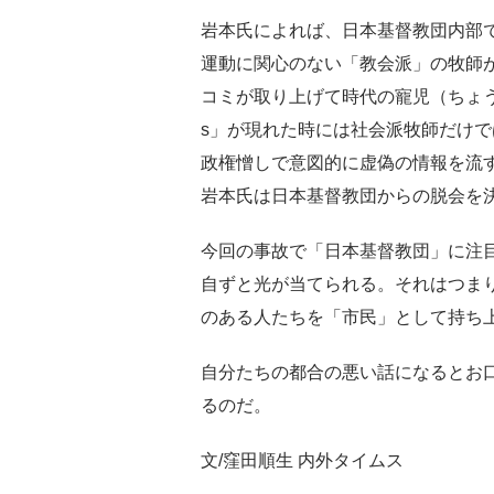
岩本氏によれば、日本基督教団内部
運動に関心のない「教会派」の牧師
コミが取り上げて時代の寵児（ちょう
s」が現れた時には社会派牧師だけ
政権憎しで意図的に虚偽の情報を流
岩本氏は日本基督教団からの脱会を
今回の事故で「日本基督教団」に注
自ずと光が当てられる。それはつま
のある人たちを「市民」として持ち
自分たちの都合の悪い話になるとお
るのだ。
文/窪田順生 内外タイムス