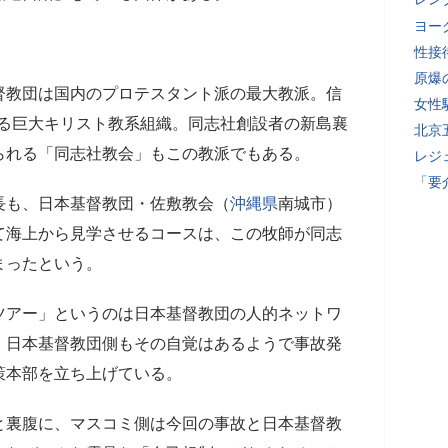
ヨー
性接
原爆
督教団は国内のプロテスタント派の最大教派。信
女性
のいる巨大キリスト教系組織。同志社創設者の新島襄
北京
られる「同志社教会」もこの教派でもある。
レジ
「要
長も、日本基督教団・佐敷教会（
沖縄県
南城市）
て海上から見学させるコースは、この牧師が同志
まったという。
ツアー」というのは日本基督教団の人的ネットワ
、日本基督教団側もその自覚はあるようで事故発
策本部を立ち上げている。
と裏腹に、マスコミ側は今回の事故と日本基督教