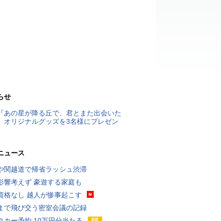
らせ
『あの星が降る丘で、君とまた出会いた
』オリジナルグッズを3名様にプレゼン
ニュース
や関越道で帰省ラッシュ渋滞
影響考えず 豪遊する家庭も
資格なし 越人が惨事起こす
まで飛び交う密室会議の記録
タカー予約 10万円分当たる