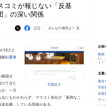
スコミが報じない「反基
団」の深い関係
みんなの感想は？
お知
が16人と
映画
議船
転覆事
い。
ト！
主要
を確認せ
東名
続けてきた
写真拡大
円安
るが、一方
在留
あるにもかかわらず、マスコミ各社が「面倒なこ
ウソ
報道自粛」している団体がある。
レン