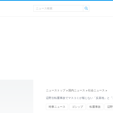
ニューストップ
国内ニュース
社会ニュース
>
>
>
辺野古転覆事故でマスコミが報じない「反基地」と「
時事ニュース
ゴシップ
転覆事故
辺野