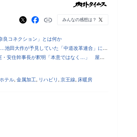
みんなの感想は？
の奈良コネクション」とは何か
“弱ったリベラル”が創価学会の軍門に…池田大作が予見していた「中道改革連合」に隠された「親中思想」
「辺野古移設中止は非現実的」を立憲・安住幹事長が釈明「本意ではなく…」 屋良議員のポスト物議
ホテル
,
金属加工
,
リハビリ
,
京王線
,
床暖房