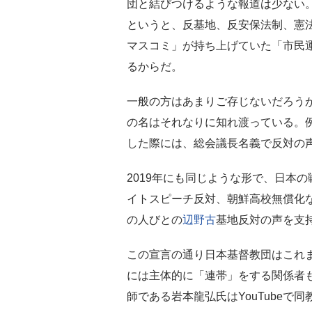
団と結びつけるような報道は少ない
というと、反基地、反安保法制、憲
マスコミ」が持ち上げていた「市民
るからだ。
一般の方はあまりご存じないだろう
の名はそれなりに知れ渡っている。例
した際には、総会議長名義で反対の
2019年にも同じような形で、日本
イトスピーチ反対、朝鮮高校無償化
の人びとの
辺野古
基地反対の声を支
この宣言の通り日本基督教団はこれ
には主体的に「連帯」をする関係者
師である岩本龍弘氏はYouTubeで