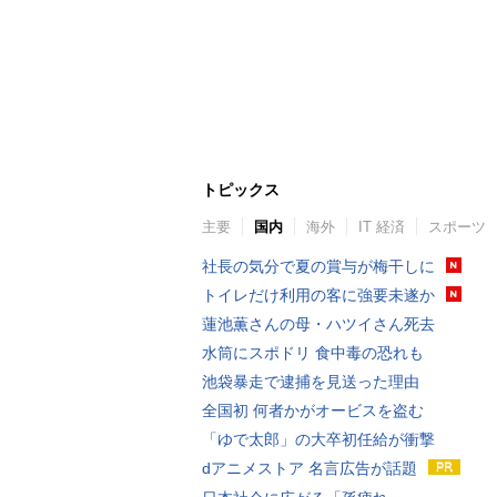
トピックス
主要
国内
海外
IT 経済
スポーツ
社長の気分で夏の賞与が梅干しに
トイレだけ利用の客に強要未遂か
蓮池薫さんの母・ハツイさん死去
水筒にスポドリ 食中毒の恐れも
池袋暴走で逮捕を見送った理由
全国初 何者かがオービスを盗む
「ゆで太郎」の大卒初任給が衝撃
dアニメストア 名言広告が話題