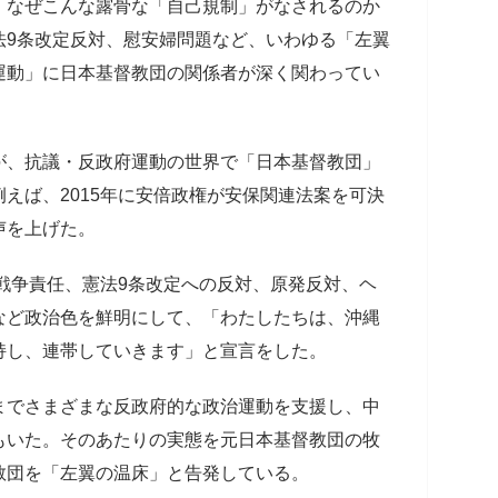
。なぜこんな露骨な「自己規制」がなされるのか
法9条改定反対、慰安婦問題など、いわゆる「左翼
運動」に日本基督教団の関係者が深く関わってい
が、抗議・反政府運動の世界で「日本基督教団」
えば、2015年に安倍政権が安保関連法案を可決
声を上げた。
の戦争責任、憲法9条改定への反対、原発反対、ヘ
など政治色を鮮明にして、「わたしたちは、沖縄
持し、連帯していきます」と宣言をした。
までさまざまな反政府的な政治運動を支援し、中
もいた。そのあたりの実態を元日本基督教団の牧
同教団を「左翼の温床」と告発している。