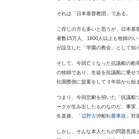
それは「日本基督教団」である。
ご存じの方も多いと思うが、日本基
者数15万人、1800人以上も牧師
が設立した「学園の教会」として知
そして、今回亡くなった抗議船の船
の牧師であり、生徒を抗議船に乗せ
社国際側に提案をして３年前から始
つまり、今回悲劇を招いた「抗議船
ークが生み出したものなのだ。事実
生直後、「
辺野古
沖船
転覆事故
」対
しかし、そんな本人たちの問題意識