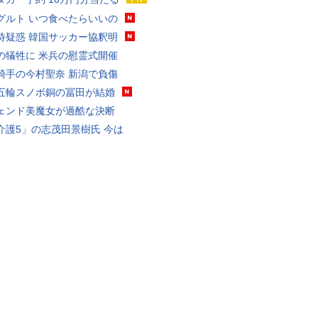
グルト いつ食べたらいいの
待疑惑 韓国サッカー協釈明
の犠牲に 米兵の慰霊式開催
騎手の今村聖奈 新潟で負傷
五輪スノボ銅の冨田が結婚
ェンド美魔女が過酷な決断
介護5」の志茂田景樹氏 今は