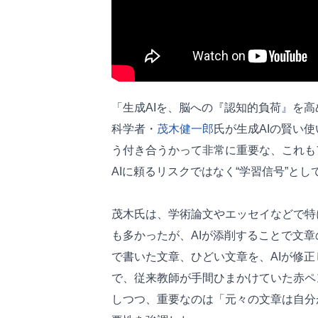
「生成AIを、脳への『認知的負荷』を
科学者・
茂木健一郎
氏が生成AIの賢い
う付き合うかって非常に重要な、これも
AIに頼るリスクではなく“学習信号”と
茂木氏は、学術論文やエッセイなどで特
も多かったが、AIが添削することで文
で書いた文章、ひどい文章を、AIが修
で、従来教師が手間ひまかけていた赤ペ
しつつ、重要なのは「元々の文章は自分