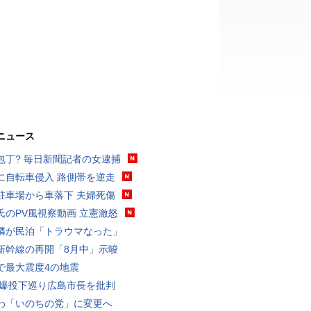
ニュース
包丁? 毎日新聞記者の女逮捕
に自転車侵入 路側帯を逆走
駐車場から車落下 夫婦死傷
氏のPV風視察動画 立憲激怒
隣が民泊「トラウマなった」
新幹線の再開「8月中」示唆
で最大震度4の地震
原爆投下巡り広島市長を批判
わ「いのちの党」に変更へ