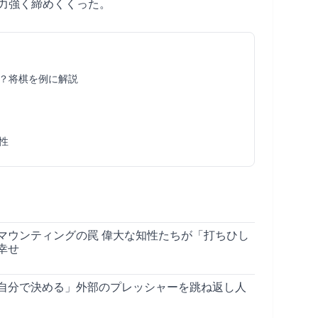
と力強く締めくくった。
い？将棋を例に解説
性
マウンティングの罠 偉大な知性たちが「打ちひし
幸せ
自分で決める」外部のプレッシャーを跳ね返し人