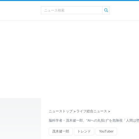
ニューストップ
ライフ総合ニュース
>
>
脳科学者・茂木健一郎、“AIへの丸投げ”を危険視「人間は
茂木健一郎
トレンド
YouTuber