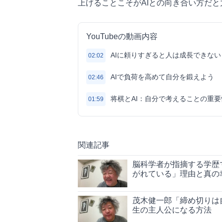
上げることこそがAIとの向き合い方だ
YouTubeの動画内容
AIに頼りすぎると人は成長できな
02:02
AIで負荷を高めて自分を鍛えよう
02:46
将棋とAI：自分で考えることの重要
01:59
関連記事
脳科学者が指摘する学歴
がれている」理由と真の
茂木健一郎「締め切りは
生の主人公になる方法