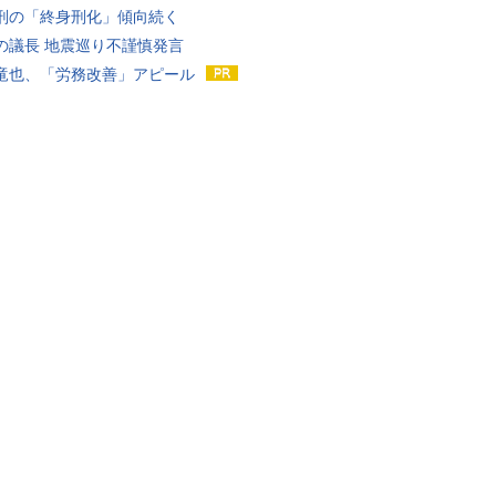
刑の「終身刑化」傾向続く
の議長 地震巡り不謹慎発言
竜也、「労務改善」アピール