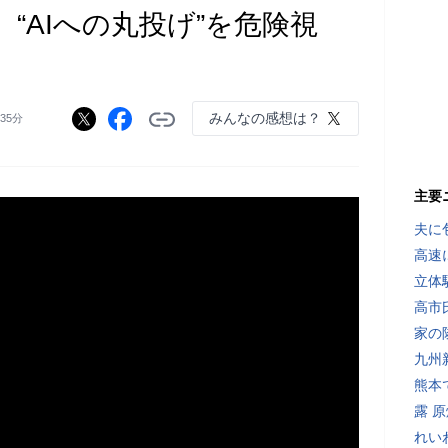
“AIへの丸投げ”を危険視
みんなの感想は？
時35分
主要
夫に
高速
立体
高市
家の
九州
熊本
露 
れい