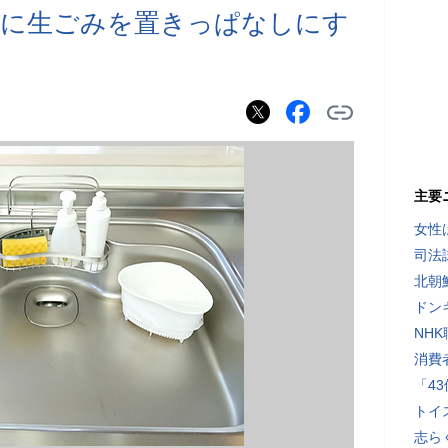
ーに生ごみを置きっぱなしにす
主要
女性
司法
北朝
ドン
NH
消費
「4
トイ
志ら