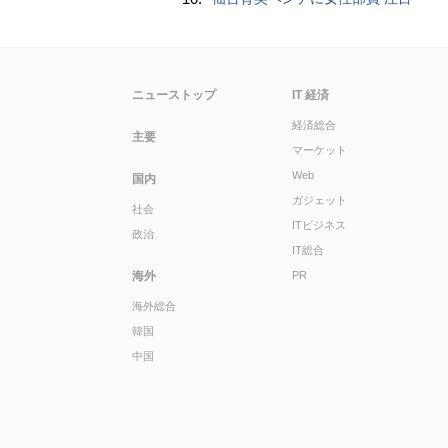
ニューストップ
IT 経済
経済総合
主要
マーケット
Web
国内
ガジェット
社会
ITビジネス
政治
IT総合
海外
PR
海外総合
韓国
中国