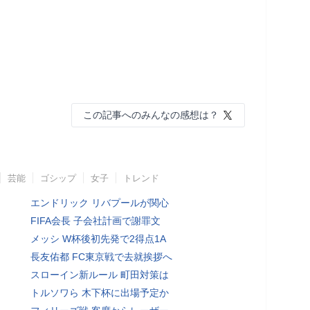
この記事へのみんなの感想は？
芸能
ゴシップ
女子
トレンド
エンドリック リバプールが関心
FIFA会長 子会社計画で謝罪文
メッシ W杯後初先発で2得点1A
長友佑都 FC東京戦で去就挨拶へ
スローイン新ルール 町田対策は
トルソワら 木下杯に出場予定か