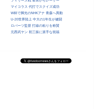
フィリーズ戦 客席からレーザー
マイコラス 代打でスクイズ成功
W杯で脚光のNHKアナ 青森へ異動
U-20世界陸上 中大の1年生が健闘
ロバーツ監督 打線の粘りを称賛
元西武ヤン 初三振に派手な祝福