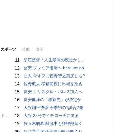
スポーツ
芸能
女子
11.
須江監督「人生最高の夜更かし」
12.
冨安 プレミア復帰へ here we go
13.
巨人 今オフに菅野智之買戻しも?
14.
佐野航大 移籍前夜に出場を拒否
15.
冨安 クリスタル・パレス加入へ
16.
冨安健洋の「移籍先」が決定か
17.
大谷翔平快挙 今季初の1試合2発
”時代
18.
大谷 25号でイチロー氏に迫る
19.
佐々木朗希 離脱中も獲得熱続く
20.
仙台育英 女子部員が甲子園入り