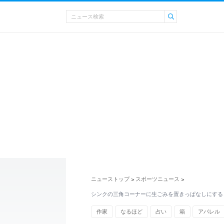
ニューストップ
スポーツニュース
>
>
シンクの三角コーナーに生ごみを置きっぱなしにすると
作家
なるほど
占い
箱
アパレル
医療