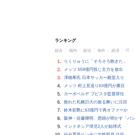
ランキング
総合
国内
政治
海外
経済
IT
1.
りくりゅうに「そろそろ飽きた」
2.
メッツ 559億円投じ主力を放出
3.
澤穂希氏 日本サッカー殿堂入り
4.
メッツ 村上見送り63億円が裏目
5.
カーボベルデ ブビスタ監督辞任
6.
敗れた札幌日大の振る舞いに注目
7.
鈴木彩艶に63億円で再オファーか
8.
阪神・佐藤輝明、恩師が明かす「バント拒否でホームラン」の“やんちゃ坊主
9.
インドネシア球児2人が始球式
10.
仙台育英ベンチに女性部員 注目