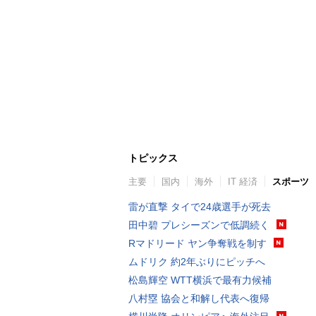
トピックス
主要
国内
海外
IT 経済
スポーツ
雷が直撃 タイで24歳選手が死去
田中碧 プレシーズンで低調続く
Rマドリード ヤン争奪戦を制す
ムドリク 約2年ぶりにピッチへ
松島輝空 WTT横浜で最有力候補
八村塁 協会と和解し代表へ復帰