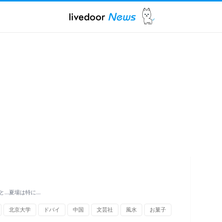
...夏場は特に…
北京大学
ドバイ
中国
文芸社
風水
お菓子