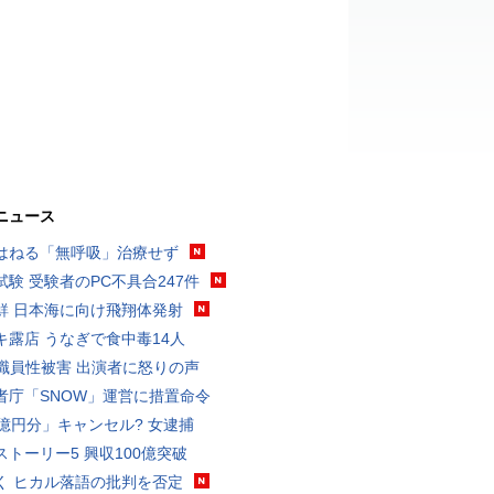
ニュース
はねる「無呼吸」治療せず
試験 受験者のPC不具合247件
鮮 日本海に向け飛翔体発射
キ露店 うなぎで食中毒14人
K職員性被害 出演者に怒りの声
者庁「SNOW」運営に措置命令
3億円分」キャンセル? 女逮捕
ストーリー5 興収100億突破
く ヒカル落語の批判を否定