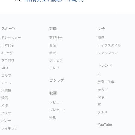
スポーツ
芸能
女子
海外サッカー
芸能総合
恋愛
日本代表
音楽
ライフスタイル
Jリーグ
韓流
ファッション
プロ野球
グラビア
トレンド
MLB
テレビ
本
ゴルフ
ゴシップ
教育・仕事
テニス
からだ
格闘技
映画
マネー
競馬
レビュー
車
相撲
プレゼント
グルメ
バスケ
特集
バレー
YouTube
フィギュア