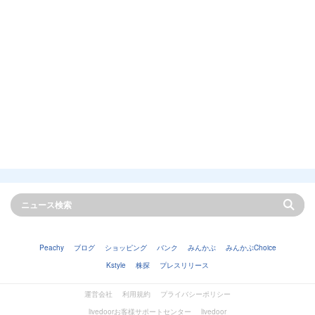
Peachy
ブログ
ショッピング
バンク
みんかぶ
みんかぶChoice
Kstyle
株探
プレスリリース
運営会社
利用規約
プライバシーポリシー
livedoorお客様サポートセンター
livedoor