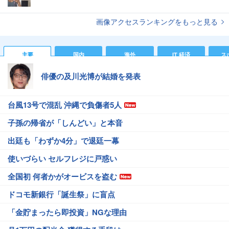
画像アクセスランキングをもっと見る
主要
国内
海外
IT 経済
ス
俳優の及川光博が結婚を発表
台風13号で混乱 沖縄で負傷者5人
子孫の帰省が「しんどい」と本音
出廷も「わずか4分」で退廷一幕
使いづらい セルフレジに戸惑い
全国初 何者かがオービスを盗む
ドコモ新銀行「誕生祭」に盲点
「金貯まったら即投資」NGな理由