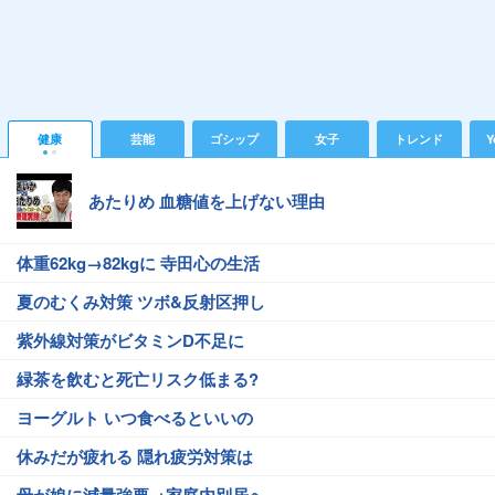
健康
芸能
ゴシップ
女子
トレンド
Y
あたりめ 血糖値を上げない理由
体重62kg→82kgに 寺田心の生活
夏のむくみ対策 ツボ&反射区押し
紫外線対策がビタミンD不足に
緑茶を飲むと死亡リスク低まる?
ヨーグルト いつ食べるといいの
休みだが疲れる 隠れ疲労対策は