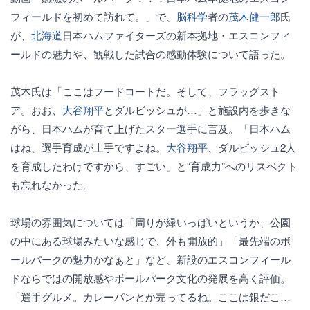
フィールドを初めて訪れて。」で、
脳科学
者の
茂木健一郎
氏
が、
北海道
日本ハムファイターズの新本拠地・エスコンフィ
ールドの魅力や、観戦した試合の感動体験について語った。
茂木氏は「ここはフードコートだ。そして、フラッグスト
ア。おお、
大谷翔平
とダルビッシュが…」と施設内を歩きな
がら、日本ハムが育て上げたスター選手に言及。「日本ハム
はね、選手育成が上手ですよね。
大谷翔平
、ダルビッシュ2人
を育成したわけですから、すごい」と“育成力”へのリスペクト
も忘れなかった。
球場の雰囲気については「周りが緑いっぱいというか、公園
の中にある球場みたいな感じで、外も開放的」「最先端のボ
ールパークの魅力かなぁと」など、新設のエスコンフィール
ドならではの開放感やボールパーク文化の発展を高く評価。
「選手グルメ。カレーパンとか売ってるね。ここは銀だこ…