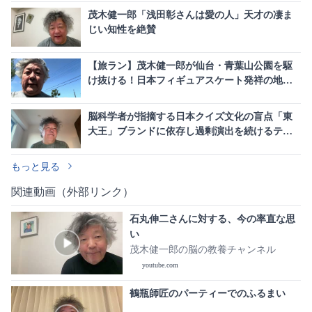
茂木健一郎「浅田彰さんは愛の人」天才の凄ま
じい知性を絶賛
【旅ラン】茂木健一郎が仙台・青葉山公園を駆
け抜ける！日本フィギュアスケート発祥の地
「五色沼」を巡る
脳科学者が指摘する日本クイズ文化の盲点「東
大王」ブランドに依存し過剰演出を続けるテレ
ビ業界の構造的課題
もっと見る
関連動画（外部リンク）
石丸伸二さんに対する、今の率直な思
い
茂木健一郎の脳の教養チャンネル
youtube.com
鶴瓶師匠のパーティーでのふるまい