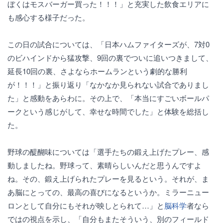
ぼくはモスバーガー買った！！！」と充実した飲食エリアに
も感心する様子だった。
この日の試合については、「日本ハムファイターズが、7対0
のビハインドから猛攻撃、9回の裏でついに追いつきまして、
延長10回の裏、さよならホームランという劇的な勝利
が！！！」と振り返り「なかなか見られない試合でありまし
た」と感動をあらわに。その上で、「本当にすごいボールパ
ークという感じがして、幸せな時間でした」と体験を総括し
た。
野球の醍醐味については「選手たちの鍛え上げたプレー、感
動しましたね。野球って、素晴らしいんだと思うんですよ
ね。その、鍛え上げられたプレーを見るという。それが、ま
あ脳にとっての、最高の喜びになるというか。ミラーニュー
ロンとして自分にもそれが映しとられて…」と
脳科学
者なら
ではの視点を示し、「自分もまたそういう、別のフィールド