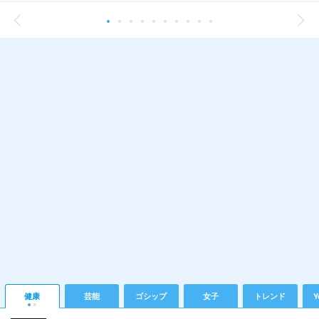
健康
芸能
ゴシップ
女子
トレンド
Y