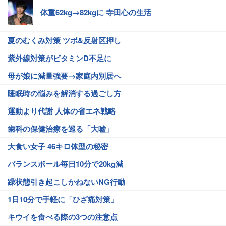
体重62kg→82kgに 寺田心の生活
夏のむくみ対策 ツボ&反射区押し
紫外線対策がビタミンD不足に
母が娘に減量強要→家庭内別居へ
睡眠時の悩みを解消する過ごし方
運動より代謝 人体の省エネ戦略
歯科の保健治療を巡る「大嘘」
大食い女子 46キロ体型の秘密
バランスボール毎日10分で20kg減
躁状態引き起こしかねないNG行動
1日10分で手軽に「ひざ痛対策」
キウイを食べる際の3つの注意点