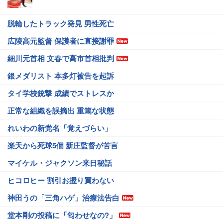
脱輪したトラック発見 男性死亡
広陵高元監督 保護者に直接謝罪
細川元首相 文春で高市首相批判
銀メダリスト 本多灯被告を起訴
タイ学校銃撃 成績でストレスか
正常な組織を誤摘出 重篤な状態
れいわの新党名「覚えづらい」
楽天から死球5個 新庄監督が苦言
マイケル・ジャクソン来日秘話
ヒコロヒー 割引お握り買わない
神田うの「三角ハゲ」治療法告白
堂本剛の投稿に「匂わせなの?」