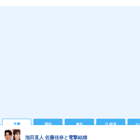
主要
国内
海外
IT 経済
ス
池田直人 佐藤佳奈と電撃結婚