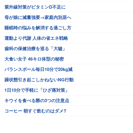
紫外線対策がビタミンD不足に
母が娘に減量強要→家庭内別居へ
睡眠時の悩みを解消する過ごし方
運動より代謝 人体の省エネ戦略
歯科の保健治療を巡る「大嘘」
大食い女子 46キロ体型の秘密
バランスボール毎日10分で20kg減
躁状態引き起こしかねないNG行動
1日10分で手軽に「ひざ痛対策」
キウイを食べる際の3つの注意点
コーヒー 朝すぐ飲むのはダメ?