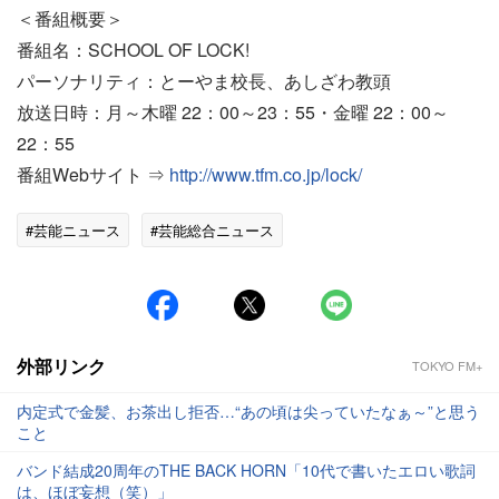
＜番組概要＞
番組名：SCHOOL OF LOCK!
パーソナリティ：とーやま校長、あしざわ教頭
放送日時：月～木曜 22：00～23：55・金曜 22：00～
22：55
番組Webサイト ⇒
http://www.tfm.co.jp/lock/
#芸能ニュース
#芸能総合ニュース
外部リンク
TOKYO FM+
内定式で金髪、お茶出し拒否…“あの頃は尖っていたなぁ～”と思う
こと
バンド結成20周年のTHE BACK HORN「10代で書いたエロい歌詞
は、ほぼ妄想（笑）」