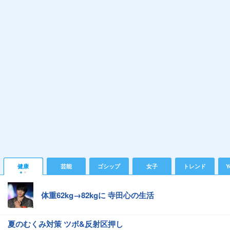
健康
芸能
ゴシップ
女子
トレンド
Y
体重62kg→82kgに 寺田心の生活
夏のむくみ対策 ツボ&反射区押し