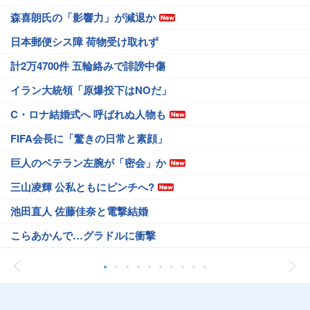
森喜朗氏の「影響力」が減退か
日本郵便シス障 荷物受け取れず
計2万4700件 五輪絡みで誹謗中傷
イラン大統領「原爆投下はNOだ」
C・ロナ結婚式へ 呼ばれぬ人物も
FIFA会長に「驚きの日常と素顔」
巨人のベテラン左腕が「密会」か
三山凌輝 公私ともにピンチへ?
池田直人 佐藤佳奈と電撃結婚
こらあかんで…グラドルに衝撃