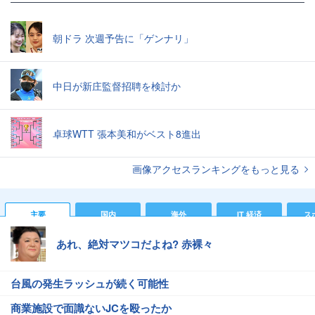
朝ドラ 次週予告に「ゲンナリ」
中日が新庄監督招聘を検討か
卓球WTT 張本美和がベスト8進出
画像アクセスランキングをもっと見る
主要
国内
海外
IT 経済
ス
あれ、絶対マツコだよね? 赤裸々
台風の発生ラッシュが続く可能性
商業施設で面識ないJCを殴ったか