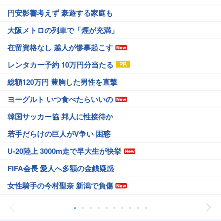
円安影響考えず 豪遊する家庭も
大阪メトロの列車で「煙が充満」
在留資格なし 越人が惨事起こす
レンタカー予約 10万円分当たる
総額120万円 豊胸した男性を直撃
ヨーグルト いつ食べたらいいの
韓国サッカー協 邦人に性接待か
若手だらけの巨人がV争い 困惑
U-20陸上 3000m走で早大生が快挙
FIFA会長 愛人へ多額の金銭疑惑
女性騎手の今村聖奈 新潟で負傷