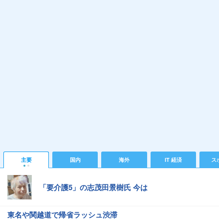
主要
国内
海外
IT 経済
ス
「要介護5」の志茂田景樹氏 今は
東名や関越道で帰省ラッシュ渋滞