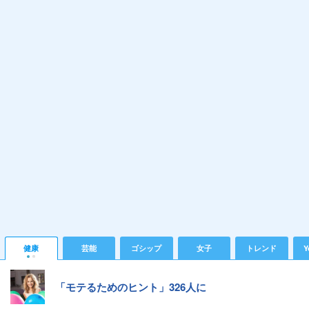
健康
芸能
ゴシップ
女子
トレンド
Y
「モテるためのヒント」326人に