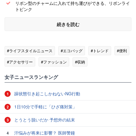
リボン型のチャームに入れて持ち運びができる、リボンライ
トピンク
続きを読む
#ライフスタイルニュース
#エコバッグ
#トレンド
#便利
#アクセサリー
#ファッション
#収納
女子ニュースランキング
躁状態引き起こしかねないNG行動
1
1日10分で手軽に「ひざ痛対策」
2
とうとう脱いだか 予想外の結末
3
汗悩みが将来に影響？ 医師警鐘
4