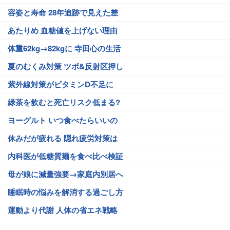
容姿と寿命 28年追跡で見えた差
あたりめ 血糖値を上げない理由
体重62kg→82kgに 寺田心の生活
夏のむくみ対策 ツボ&反射区押し
紫外線対策がビタミンD不足に
緑茶を飲むと死亡リスク低まる?
ヨーグルト いつ食べたらいいの
休みだが疲れる 隠れ疲労対策は
内科医が低糖質麺を食べ比べ検証
母が娘に減量強要→家庭内別居へ
睡眠時の悩みを解消する過ごし方
運動より代謝 人体の省エネ戦略