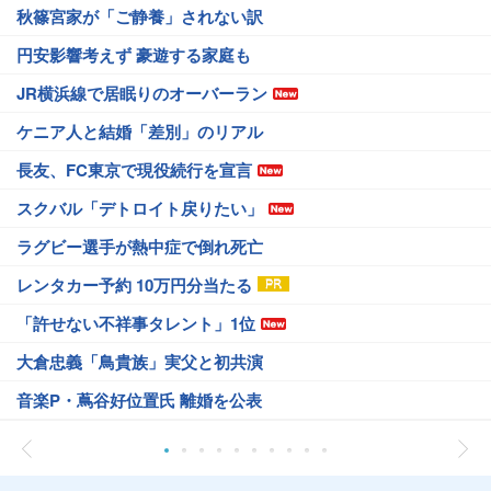
秋篠宮家が「ご静養」されない訳
円安影響考えず 豪遊する家庭も
JR横浜線で居眠りのオーバーラン
ケニア人と結婚「差別」のリアル
長友、FC東京で現役続行を宣言
スクバル「デトロイト戻りたい」
ラグビー選手が熱中症で倒れ死亡
レンタカー予約 10万円分当たる
「許せない不祥事タレント」1位
大倉忠義「鳥貴族」実父と初共演
音楽P・蔦谷好位置氏 離婚を公表