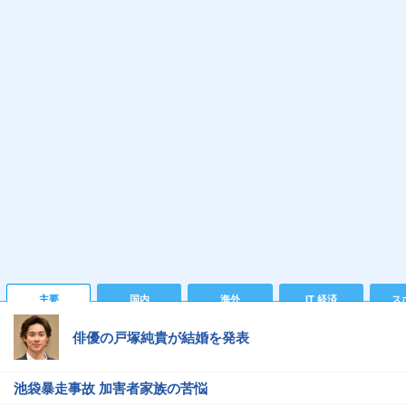
主要
国内
海外
IT 経済
ス
俳優の戸塚純貴が結婚を発表
池袋暴走事故 加害者家族の苦悩