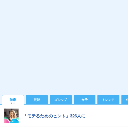
健康
芸能
ゴシップ
女子
トレンド
Y
「モテるためのヒント」326人に