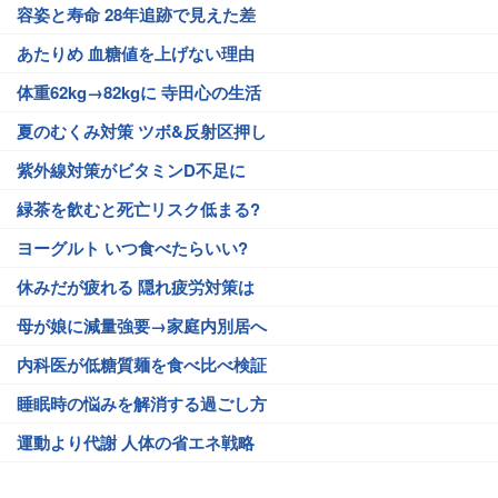
容姿と寿命 28年追跡で見えた差
あたりめ 血糖値を上げない理由
体重62kg→82kgに 寺田心の生活
夏のむくみ対策 ツボ&反射区押し
紫外線対策がビタミンD不足に
緑茶を飲むと死亡リスク低まる?
ヨーグルト いつ食べたらいい?
休みだが疲れる 隠れ疲労対策は
母が娘に減量強要→家庭内別居へ
内科医が低糖質麺を食べ比べ検証
睡眠時の悩みを解消する過ごし方
運動より代謝 人体の省エネ戦略