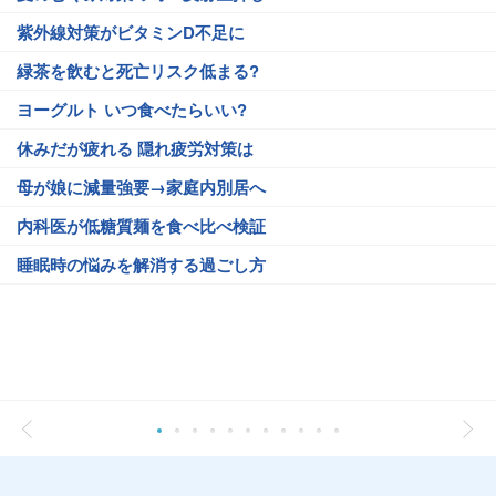
紫外線対策がビタミンD不足に
緑茶を飲むと死亡リスク低まる?
ヨーグルト いつ食べたらいい?
休みだが疲れる 隠れ疲労対策は
母が娘に減量強要→家庭内別居へ
内科医が低糖質麺を食べ比べ検証
睡眠時の悩みを解消する過ごし方