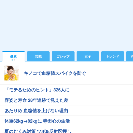
健康
芸能
ゴシップ
女子
トレンド
Y
キノコで血糖値スパイクを防ぐ
「モテるためのヒント」326人に
容姿と寿命 28年追跡で見えた差
あたりめ 血糖値を上げない理由
体重62kg→82kgに 寺田心の生活
夏のむくみ対策 ツボ&反射区押し