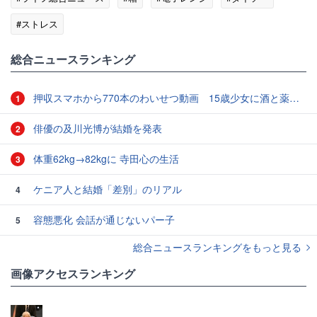
#ストレス
総合ニュースランキング
押収スマホから770本のわいせつ動画 15歳少女に酒と薬飲ませ性的暴行か 54歳男を再逮捕 「薬もありますよ」とSNSで誘い出し
1
俳優の及川光博が結婚を発表
2
体重62kg→82kgに 寺田心の生活
3
ケニア人と結婚「差別」のリアル
4
容態悪化 会話が通じないパー子
5
総合ニュースランキングをもっと見る
画像アクセスランキング