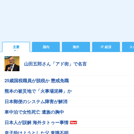
主要
国内
海外
IT 経済
ス
山田五郎さん「アド街」で名言
25歳国税職員が脱税か 懲戒免職
熊本の被災地で「火事場泥棒」か
日本郵便のシステム障害が解消
車中泊で女性死亡 遺族の胸中
日本人が誤解 海外タトゥー事情
息子助けようとした父 意識不明