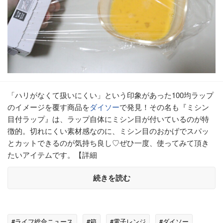
「ハリがなくて扱いにくい」という印象があった100均ラップ
のイメージを覆す商品を
ダイソー
で発見！その名も『ミシン
目付ラップ』は、ラップ自体にミシン目が付いているのが特
徴的。切れにくい素材感なのに、ミシン目のおかげでスパッ
とカットできるのが気持ち良し♡ぜひ一度、使ってみて頂き
たいアイテムです。【詳細
続きを読む
#ライフ総合ニュース
#箱
#電子レンジ
#ダイソー