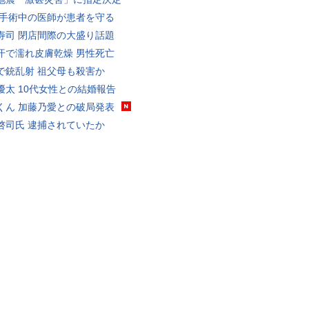
 手術中の医師が患者を守る
寿司 閉店間際の大盛り話題
汗で濡れ皮膚乾燥 男性死亡
で銃乱射 祖父母も殺害か
優太 10代女性との結婚報告
くん 加藤乃愛との破局発表
啓司氏 逮捕されていたか