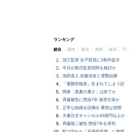
ランキング
総合
国内
政治
海外
経済
IT
1.
須江監督 女子部員に3条件提示
2.
中日が新庄監督招聘を検討か
3.
池田直人 佐藤佳奈と電撃結婚
4.
「避難所格差」生まれてしまう訳
5.
関東「真夏の暑さ」は終了か
6.
斉藤被告に懲役7年 無罪主張か
7.
正常な組織を誤摘出 重篤な状態
8.
大量注文キャンセル43億円以上か
9.
斉藤慎二被告 懲役7年を求刑
10.
駅で流れた「不適切音声」に声明