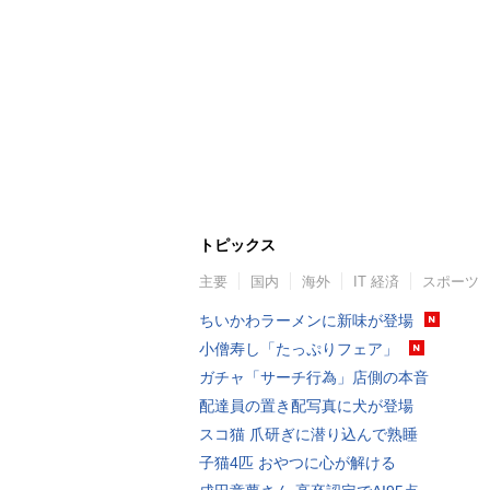
トピックス
主要
国内
海外
IT 経済
スポーツ
ちいかわラーメンに新味が登場
小僧寿し「たっぷりフェア」
ガチャ「サーチ行為」店側の本音
配達員の置き配写真に犬が登場
スコ猫 爪研ぎに潜り込んで熟睡
子猫4匹 おやつに心が解ける