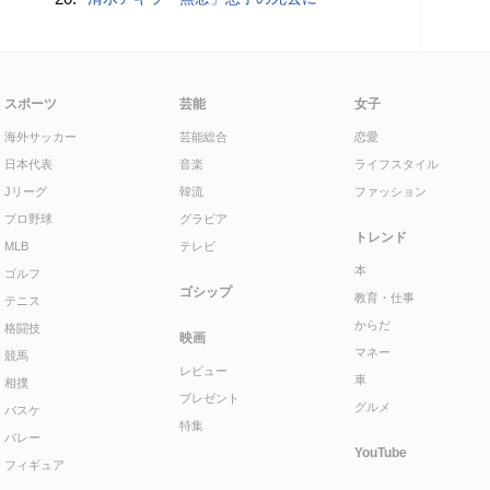
スポーツ
芸能
女子
海外サッカー
芸能総合
恋愛
日本代表
音楽
ライフスタイル
Jリーグ
韓流
ファッション
プロ野球
グラビア
トレンド
MLB
テレビ
本
ゴルフ
ゴシップ
教育・仕事
テニス
からだ
格闘技
映画
マネー
競馬
レビュー
車
相撲
プレゼント
グルメ
バスケ
特集
バレー
YouTube
フィギュア