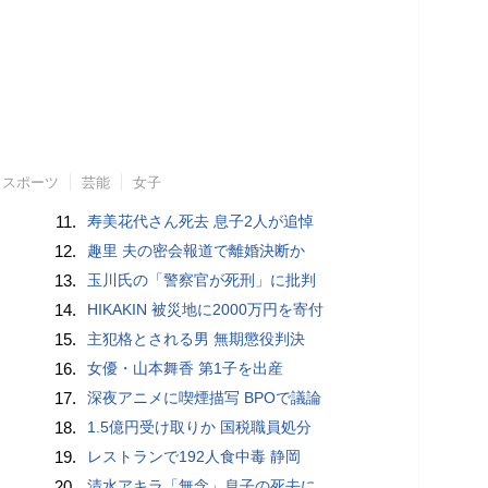
スポーツ
芸能
女子
11.
寿美花代さん死去 息子2人が追悼
12.
趣里 夫の密会報道で離婚決断か
13.
玉川氏の「警察官が死刑」に批判
14.
HIKAKIN 被災地に2000万円を寄付
15.
主犯格とされる男 無期懲役判決
16.
女優・山本舞香 第1子を出産
17.
深夜アニメに喫煙描写 BPOで議論
18.
1.5億円受け取りか 国税職員処分
19.
レストランで192人食中毒 静岡
20.
清水アキラ「無念」息子の死去に