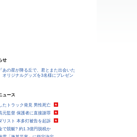
らせ
『あの星が降る丘で、君とまた出会いた
』オリジナルグッズを3名様にプレゼン
ニュース
したトラック発見 男性死亡
高元監督 保護者に直接謝罪
ダリスト 本多灯被告を起訴
金で競艇? 約1.3億円脱税か
地震「激甚災害」に指定決定