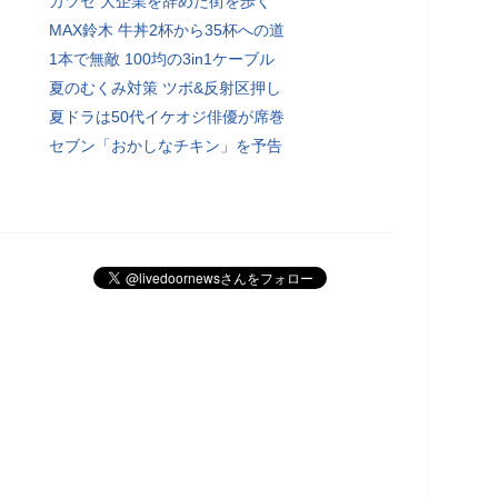
カツセ 大企業を辞めた街を歩く
MAX鈴木 牛丼2杯から35杯への道
1本で無敵 100均の3in1ケーブル
夏のむくみ対策 ツボ&反射区押し
夏ドラは50代イケオジ俳優が席巻
セブン「おかしなチキン」を予告