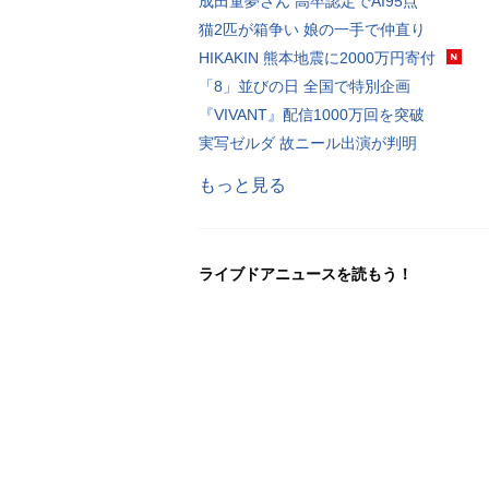
成田童夢さん 高卒認定でAI95点
猫2匹が箱争い 娘の一手で仲直り
HIKAKIN 熊本地震に2000万円寄付
「8」並びの日 全国で特別企画
『VIVANT』配信1000万回を突破
実写ゼルダ 故ニール出演が判明
もっと見る
ライブドアニュースを読もう！