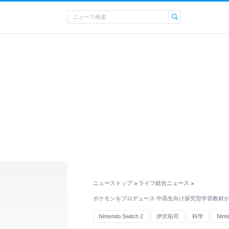
ニューストップ
ライフ総合ニュース
>
>
ポケモンをプロデュース 中高生向け探究型学習教材
Nintendo Switch 2
伊沢拓司
科学
Nint
株式会社ポケモン