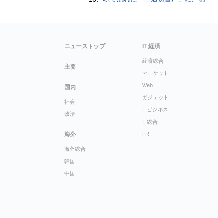
ニューストップ
IT 経済
経済総合
主要
マーケット
Web
国内
ガジェット
社会
ITビジネス
政治
IT総合
海外
PR
海外総合
韓国
中国