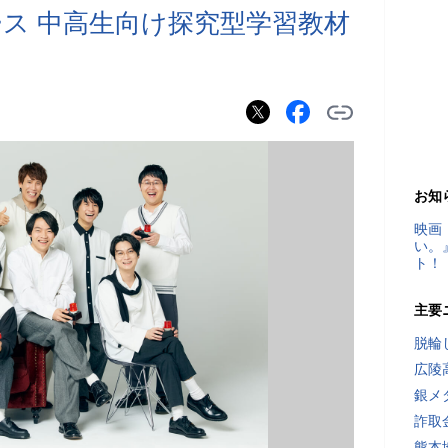
ス 中高生向け探究型学習教材
お知
映画
い。
ト！
主要
脱輪
広陵
銀メ
詐取
熊本