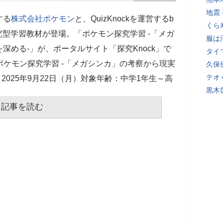
地震
する
株式会社ポケモン
と、QuizKnockを運営するb
くら
究型学習教材が登場。「ポケモン探究学習 -「メガ
服は
深める-」が、ポータルサイト「探究Knock」で
タイ
「ポケモン探究学習 -「メガシンカ」の考察から現実
久保
テオ
2025年9月22日（月）対象年齢：中学1年生～高
黒木
記事を読む