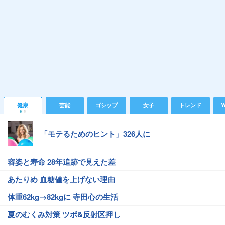
健康
芸能
ゴシップ
女子
トレンド
Y
「モテるためのヒント」326人に
容姿と寿命 28年追跡で見えた差
あたりめ 血糖値を上げない理由
体重62kg→82kgに 寺田心の生活
夏のむくみ対策 ツボ&反射区押し