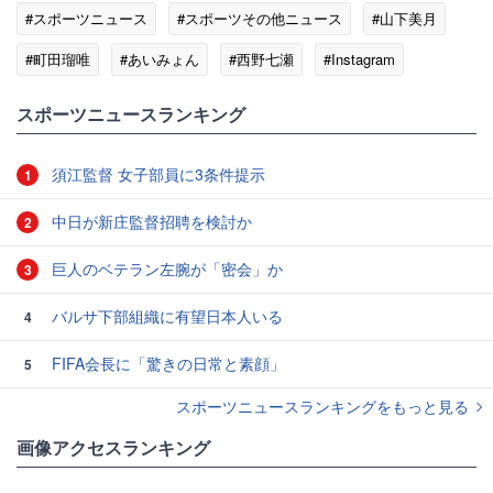
#スポーツニュース
#スポーツその他ニュース
#山下美月
#町田瑠唯
#あいみょん
#西野七瀬
#Instagram
#再春館製薬所
スポーツニュースランキング
須江監督 女子部員に3条件提示
1
中日が新庄監督招聘を検討か
2
巨人のベテラン左腕が「密会」か
3
バルサ下部組織に有望日本人いる
4
FIFA会長に「驚きの日常と素顔」
5
スポーツニュースランキングをもっと見る
画像アクセスランキング