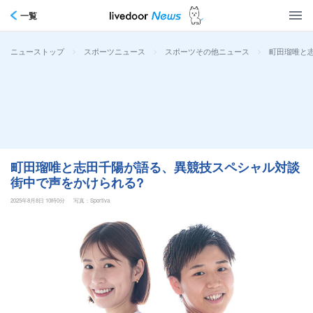
一覧
>
>
>
町田瑠唯と
ニューストップ
スポーツニュース
スポーツその他ニュース
町田瑠唯と志田千陽が語る、異競技スペシャル対談
街中で声をかけられる?
2025年8月8日 10時0分
写真：Sportiva