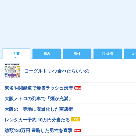
主要
国内
海外
IT 経済
ス
ヨーグルト いつ食べたらいいの
東名や関越道で帰省ラッシュ渋滞
大阪メトロの列車で「煙が充満」
大阪の一等地に廃墟化した商店街
レンタカー予約 10万円分当たる
総額120万円 豊胸した男性を直撃