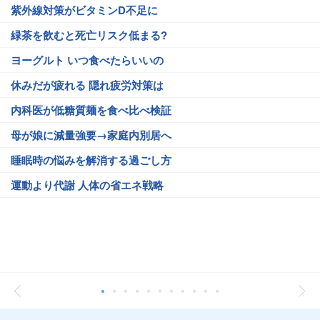
紫外線対策がビタミンD不足に
緑茶を飲むと死亡リスク低まる?
ヨーグルト いつ食べたらいいの
休みだが疲れる 隠れ疲労対策は
内科医が低糖質麺を食べ比べ検証
母が娘に減量強要→家庭内別居へ
睡眠時の悩みを解消する過ごし方
運動より代謝 人体の省エネ戦略