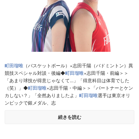
町田瑠唯
（バスケットボール）×志田千陽（バドミントン）異
競技スペシャル対談・後編◆
町田瑠唯
×志田千陽・前編＞＞
「あまり球技が得意じゃなくて...」「得意科目は体育でした
（笑）」◆
町田瑠唯
×志田千陽・中編＞＞「パートナーとケン
カしない？」「全然ありましたよ」
町田瑠唯
選手は東京オリ
ンピックで銀メダル、志
続きを読む