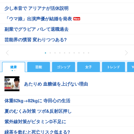
少し本音で アリアナが活休説明
「ウマ娘」出演声優が結婚を発表
副業でグラビア バレて退職過去
芸能界の慣習 変わりつつある?
健康
芸能
ゴシップ
女子
トレンド
Y
あたりめ 血糖値を上げない理由
体重62kg→82kgに 寺田心の生活
夏のむくみ対策 ツボ&反射区押し
紫外線対策がビタミンD不足に
緑茶を飲むと死亡リスク低まる?