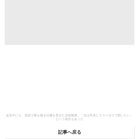
会見中にも、笑顔で拳を握る仕種を見せた五味隆典。「次は年末にラスベガスで戦いたい」
という発言もあった
記事へ戻る