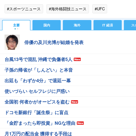
#スポーツニュース
#海外格闘技ニュース
#UFC
主要
国内
海外
IT 経済
ス
俳優の及川光博が結婚を発表
台風13号で混乱 沖縄で負傷者5人
子孫の帰省が「しんどい」と本音
出廷も「わずか4分」で退廷一幕
使いづらい セルフレジに戸惑い
全国初 何者かがオービスを盗む
ドコモ新銀行「誕生祭」に盲点
「金貯まったら即投資」NGな理由
月1万円の配当金 獲得する手段は