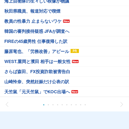
海上自衛隊の生々しい映像が物議
秋田県職員、報道対応で喫煙
教員の性暴力 止まらないワケ
韓国の審判接待疑惑 JFAが調査へ
FIREの45歳男性 仕事復帰した訳
藤原竜也、「労務改善」アピール
WEST.重岡と濱田 相手は一般女性
さらば森田、FX投資詐欺被害告白
山崎怜奈、突然妊娠だけ公表の訳
天竺鼠「元天竺鼠」でKOC出場へ