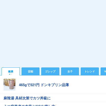
健康
芸能
ゴシップ
女子
トレンド
Y
465gで321円 ドンキプリン品薄
麻辣湯 具材次第でカツ丼級に