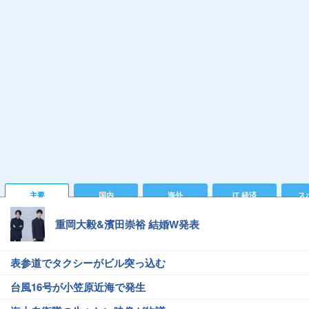
主要
国内
海外
IT 経済
ス
重岡大毅&濱田崇裕 結婚W発表
表参道でタクシーがビル突っ込む
台風16号が小笠原近海で発生