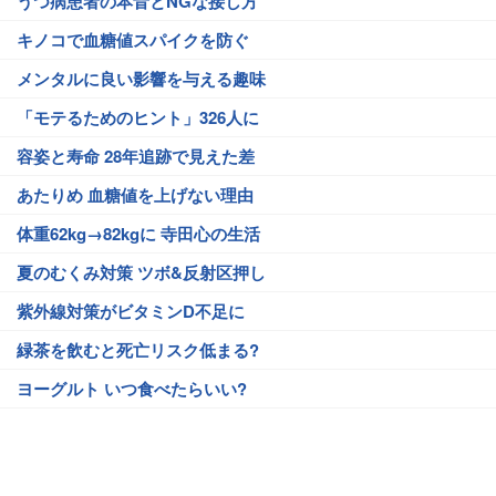
うつ病患者の本音とNGな接し方
キノコで血糖値スパイクを防ぐ
メンタルに良い影響を与える趣味
「モテるためのヒント」326人に
容姿と寿命 28年追跡で見えた差
あたりめ 血糖値を上げない理由
体重62kg→82kgに 寺田心の生活
夏のむくみ対策 ツボ&反射区押し
紫外線対策がビタミンD不足に
緑茶を飲むと死亡リスク低まる?
ヨーグルト いつ食べたらいい?